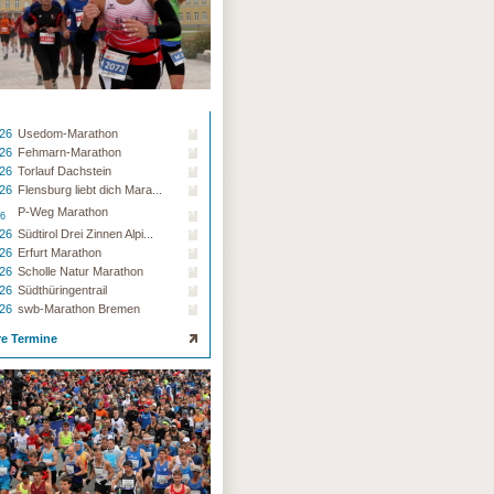
.26
Usedom-Marathon
.26
Fehmarn-Marathon
.26
Torlauf Dachstein
.26
Flensburg liebt dich Mara...
P-Weg Marathon
26
.26
Südtirol Drei Zinnen Alpi...
.26
Erfurt Marathon
.26
Scholle Natur Marathon
.26
Südthüringentrail
.26
swb-Marathon Bremen
re Termine