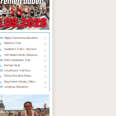
.26
Allgäu Panorama Marathon
Madrisa Trail
26
Saalbach Trail u. Skyrace
26
100 Meilen Berlin (Mauerw...
26
.26
RAG Hartfüßler Trail
Kärnten läuft
26
.26
Churfirsten Trail Run
Resia Rosolina Relay
26
Mayrhofen Ultraks Zillert...
26
.26
Jungfrau-Marathon