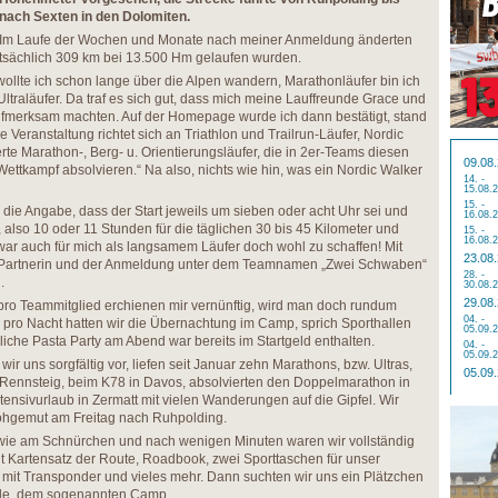
nach Sexten in den Dolomiten.
Im Laufe der Wochen und Monate nach meiner Anmeldung änderten
atsächlich 309 km bei 13.500 Hm gelaufen wurden.
 wollte ich schon lange über die Alpen wandern, Marathonläufer bin ich
Ultraläufer. Da traf es sich gut, dass mich meine Lauffreunde Grace und
aufmerksam machten. Auf der Homepage wurde ich dann bestätigt, stand
ie Veranstaltung richtet sich an Triathlon und Trailrun-Läufer, Nordic
te Marathon-, Berg- u. Orientierungsläufer, die in 2er-Teams diesen
09.08
tkampf absolvieren.“ Na also, nichts wie hin, was ein Nordic Walker
14. -
15.08.
15. -
 die Angabe, dass der Start jeweils um sieben oder acht Uhr sei und
16.08.
, also 10 oder 11 Stunden für die täglichen 30 bis 45 Kilometer und
15. -
16.08.
ar auch für mich als langsamem Läufer doch wohl zu schaffen! Mit
23.08
-Partnerin und der Anmeldung unter dem Teamnamen „Zwei Schwaben“
28. -
.
30.08.
29.08
pro Teammitglied erchienen mir vernünftig, wird man doch rundum
04. -
ro pro Nacht hatten wir die Übernachtung im Camp, sprich Sporthallen
05.09.
ägliche Pasta Party am Abend war bereits im Startgeld enthalten.
04. -
05.09.
ir uns sorgfältig vor, liefen seit Januar zehn Marathons, bzw. Ultras,
05.09
Rennsteig, beim K78 in Davos, absolvierten den Doppelmarathon in
nsivurlaub in Zermatt mit vielen Wanderungen auf die Gipfel. Wir
frohgemut am Freitag nach Ruhpolding.
s wie am Schnürchen und nach wenigen Minuten waren wir vollständig
it Kartensatz der Route, Roadbook, zwei Sporttaschen für unser
mit Transponder und vieles mehr. Dann suchten wir uns ein Plätzchen
lle, dem sogenannten Camp.