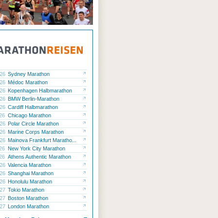
.26
Sydney Marathon
.26
Médoc Marathon
.26
Kopenhagen Halbmarathon
.26
BMW Berlin-Marathon
.26
Cardiff Halbmarathon
.26
Chicago Marathon
.26
Polar Circle Marathon
.26
Marine Corps Marathon
.26
Mainova Frankfurt Maratho...
.26
New York City Marathon
.26
Athens Authentic Marathon
.26
Valencia Marathon
.26
Shanghai Marathon
.26
Honolulu Marathon
.27
Tokio Marathon
.27
Boston Marathon
.27
London Marathon