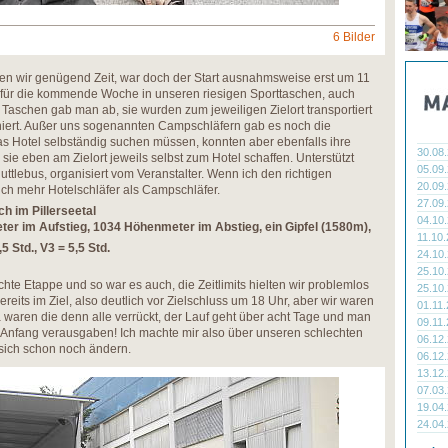
6 Bilder
n wir genügend Zeit, war doch der Start ausnahmsweise erst um 11
g für die kommende Woche in unseren riesigen Sporttaschen, auch
 Taschen gab man ab, sie wurden zum jeweiligen Zielort transportiert
oniert. Außer uns sogenannten Campschläfern gab es noch die
das Hotel selbständig suchen müssen, konnten aber ebenfalls ihre
30.08
e eben am Zielort jeweils selbst zum Hotel schaffen. Unterstützt
05.09
ttlebus, organisiert vom Veranstalter. Wenn ich den richtigen
20.09
ich mehr Hotelschläfer als Campschläfer.
27.09
ch im Pillerseetal
04.10
er im Aufstieg, 1034 Höhenmeter im Abstieg, ein Gipfel (1580m),
11.10
,5 Std., V3 = 5,5 Std.
24.10
25.10
hte Etappe und so war es auch, die Zeitlimits hielten wir problemlos
25.10
reits im Ziel, also deutlich vor Zielschluss um 18 Uhr, aber wir waren
01.11
a waren die denn alle verrückt, der Lauf geht über acht Tage und man
09.11
 Anfang verausgaben! Ich machte mir also über unseren schlechten
06.12
sich schon noch ändern.
06.12
13.12
07.03
19.04
24.04