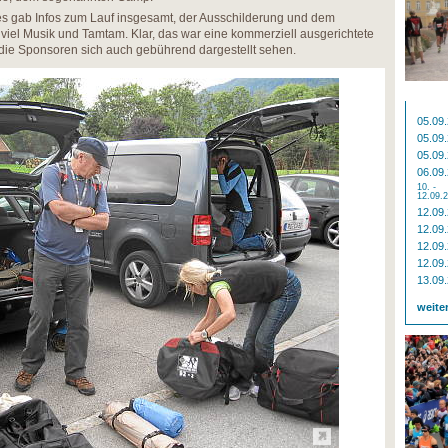
es gab Infos zum Lauf insgesamt, der Ausschilderung und dem
t viel Musik und Tamtam. Klar, das war eine kommerziell ausgerichtete
die Sponsoren sich auch gebührend dargestellt sehen.
05.09
05.09
05.09
06.09
10. -
12.09.
12.09
12.09
12.09
12.09
13.09
weite