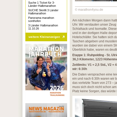
Suche 1 Ticket für 3-
Länder-Halbmarathon
© marathon4you.de
SUCHE Skinfit 3 Länder
Halbmarathon
Panorama marathon
Am nächsten Morgen dann hatte
sonthofen
Uhr. Wir verstauten unser Zeu
3 Länder Halbmarathon
11.10.26
Schlafsack und Isomatte. Diese
und in der dortigen Halle dep
Hotelschläfer. Sie hatten sich 
Taschen abgeben und mussten si
wurden sie dabei von einem Shu
Überblick habe, waren es deutl
Etappe 1: Ruhpolding - St. Ulri
36,3 Kilometer, 1223 Höhenmet
Zeitlimits: V1 = 2,5 Std., V2 = 4
wir: 6:30h
Die Daten versprachen eine leic
ein und nach 6:30h waren wir be
das vorletzte Team von 273 – j
muss sich doch nicht schon am
Platz keine Sorgen, das würde 