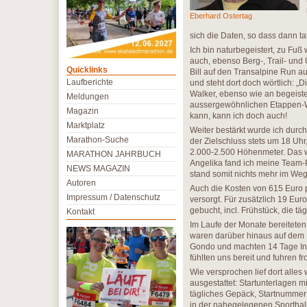
Eberhard Ostertag
sich die Daten, so dass dann t
Ich bin naturbegeistert, zu Fuß
auch, ebenso Berg-, Trail- und 
Quicklinks
Bill auf den Transalpine Run 
Laufberichte
und steht dort doch wörtlich: „D
Walker, ebenso wie an begeister
Meldungen
aussergewöhnlichen Etappen-Wet
Magazin
kann, kann ich doch auch!
Marktplatz
Weiter bestärkt wurde ich durch
Marathon-Suche
der Zielschluss stets um 18 Uhr
2.000-2.500 Höhenmeter. Das w
MARATHON JAHRBUCH
Angelika fand ich meine Team
NEWS MAGAZIN
stand somit nichts mehr im Weg
Autoren
Auch die Kosten von 615 Euro 
Impressum / Datenschutz
versorgt. Für zusätzlich 19 Eu
gebucht, incl. Frühstück, die t
Kontakt
Im Laufe der Monate bereiteten w
waren darüber hinaus auf dem 
Gondo und machten 14 Tage Inte
fühlten uns bereit und fuhren 
Wie versprochen lief dort alle
ausgestattet: Startunterlagen m
tägliches Gepäck, Startnummer 
in der nahegelegenen Sportha