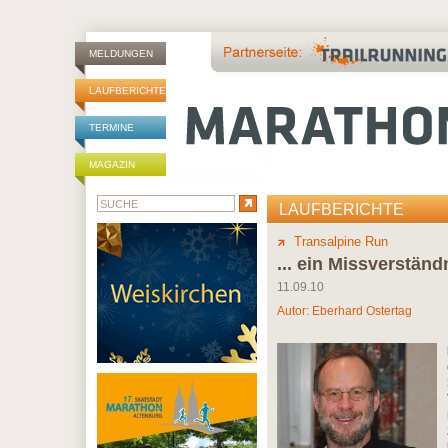
MELDUNGEN
LAUFBERICHTE
TERMINE
MAGAZIN
LAUFBERICHTE
Transalpine Run
... ein Missverständ
11.09.10
Autor:
Eberhard Ostertag