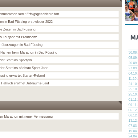
nmarathon setzt Erfolgsgeschichte fort
on in Bad Füssing erst wieder 2022
le Zeiten in Bad Füssing
ns Laufjahr mit Prominenz
r überzeugen in Bad Füssing
Namen beim Marathon in Bad Füssing
30.08
05.09
er Start ins Sportjahr
20.09
der Start ins nächste Sport-Jahr
27.09
04.10
ssing erwartet Starter-Rekord
11.10
 Halmich eröffnet Jubiläums-Lauf
24.10
25.10
25.10
01.11
09.11
06.12
06.12
n Marathon mit neuer Vermessung
13.12
07.03
19.04
24.04