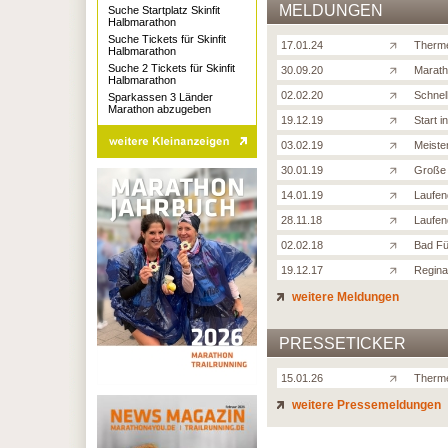
MELDUNGEN
Suche Startplatz Skinfit
Halbmarathon
Suche Tickets für Skinfit
17.01.24
Therme
Halbmarathon
Suche 2 Tickets für Skinfit
30.09.20
Marath
Halbmarathon
02.02.20
Schnel
Sparkassen 3 Länder
Marathon abzugeben
19.12.19
Start i
03.02.19
Meiste
30.01.19
Große 
14.01.19
Laufend
28.11.18
Laufen
02.02.18
Bad Fü
19.12.17
Regina
weitere Meldungen
PRESSETICKER
15.01.26
Therme
weitere Pressemeldungen