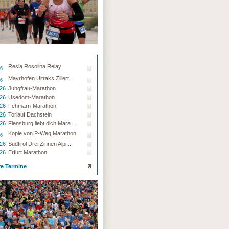
Resia Rosolina Relay
26
Mayrhofen Ultraks Zillert...
26
.26
Jungfrau-Marathon
.26
Usedom-Marathon
.26
Fehmarn-Marathon
.26
Torlauf Dachstein
.26
Flensburg liebt dich Mara...
Kopie von P-Weg Marathon
26
.26
Südtirol Drei Zinnen Alpi...
.26
Erfurt Marathon
re Termine