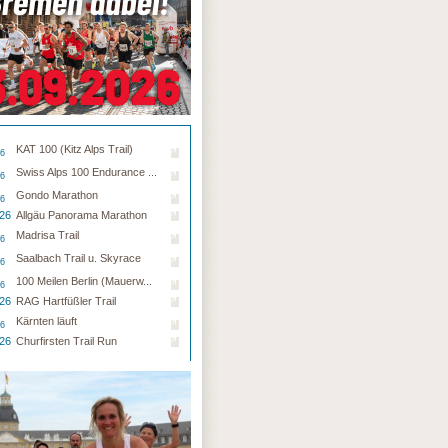
KAT 100 (Kitz Alps Trail)
26
Swiss Alps 100 Endurance ...
26
Gondo Marathon
26
.26
Allgäu Panorama Marathon
Madrisa Trail
26
Saalbach Trail u. Skyrace
26
100 Meilen Berlin (Mauerw...
26
.26
RAG Hartfüßler Trail
Kärnten läuft
26
.26
Churfirsten Trail Run