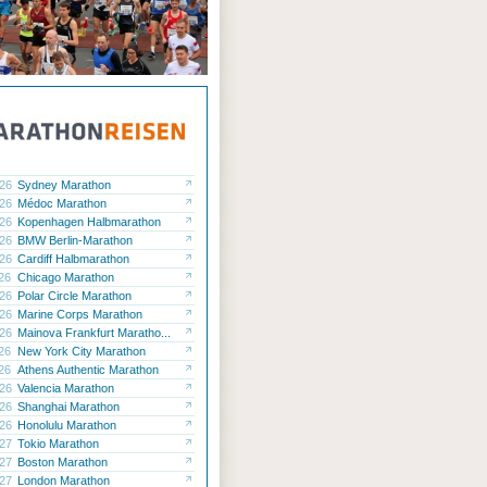
.26
Sydney Marathon
.26
Médoc Marathon
.26
Kopenhagen Halbmarathon
.26
BMW Berlin-Marathon
.26
Cardiff Halbmarathon
.26
Chicago Marathon
.26
Polar Circle Marathon
.26
Marine Corps Marathon
.26
Mainova Frankfurt Maratho...
.26
New York City Marathon
.26
Athens Authentic Marathon
.26
Valencia Marathon
.26
Shanghai Marathon
.26
Honolulu Marathon
.27
Tokio Marathon
.27
Boston Marathon
.27
London Marathon