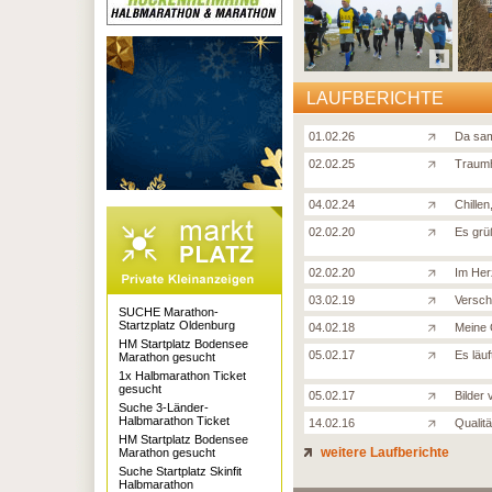
LAUFBERICHTE
01.02.26
Da sam
02.02.25
Traumh
04.02.24
Chillen
02.02.20
Es grü
02.02.20
Im Her
03.02.19
Versch
SUCHE Marathon-
Startzplatz Oldenburg
04.02.18
Meine
HM Startplatz Bodensee
05.02.17
Es läuf
Marathon gesucht
1x Halbmarathon Ticket
gesucht
05.02.17
Bilder
Suche 3-Länder-
Halbmarathon Ticket
14.02.16
Qualit
HM Startplatz Bodensee
weitere Laufberichte
Marathon gesucht
Suche Startplatz Skinfit
Halbmarathon