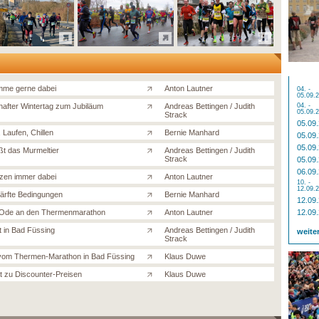
me gerne dabei
Anton Lautner
04. -
05.09.
after Wintertag zum Jubiläum
Andreas Bettingen / Judith
04. -
05.09.
Strack
05.09
, Laufen, Chillen
Bernie Manhard
05.09
05.09
ßt das Murmeltier
Andreas Bettingen / Judith
Strack
05.09
06.09
zen immer dabei
Anton Lautner
10. -
12.09.
ärfte Bedingungen
Bernie Manhard
12.09
 Ode an den Thermenmarathon
Anton Lautner
12.09
t in Bad Füssing
Andreas Bettingen / Judith
weite
Strack
 vom Thermen-Marathon in Bad Füssing
Klaus Duwe
ät zu Discounter-Preisen
Klaus Duwe