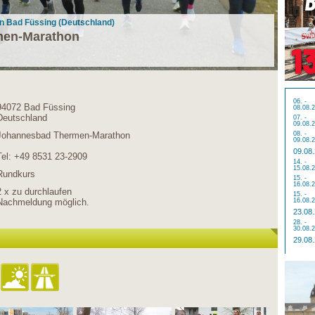
n Bad Füssing (Deutschland)
men-Marathon
06. -
94072 Bad Füssing
08.08.
Deutschland
07. -
09.08.
Johannesbad Thermen-Marathon
08. -
09.08.
09.08
Tel: +49 8531 23-2909
14. -
15.08.
Rundkurs
15. -
16.08.
2 x zu durchlaufen
15. -
Nachmeldung möglich.
16.08.
23.08
28. -
30.08.
29.08