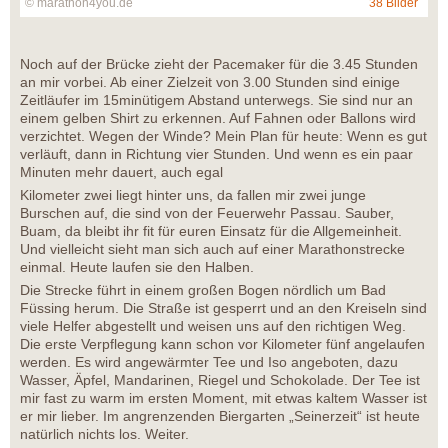
© marathon4you.de
38 Bilder
Noch auf der Brücke zieht der Pacemaker für die 3.45 Stunden
an mir vorbei. Ab einer Zielzeit von 3.00 Stunden sind einige
Zeitläufer im 15minütigem Abstand unterwegs. Sie sind nur an
einem gelben Shirt zu erkennen. Auf Fahnen oder Ballons wird
verzichtet. Wegen der Winde? Mein Plan für heute: Wenn es gut
verläuft, dann in Richtung vier Stunden. Und wenn es ein paar
Minuten mehr dauert, auch egal
Kilometer zwei liegt hinter uns, da fallen mir zwei junge
Burschen auf, die sind von der Feuerwehr Passau. Sauber,
Buam, da bleibt ihr fit für euren Einsatz für die Allgemeinheit.
Und vielleicht sieht man sich auch auf einer Marathonstrecke
einmal. Heute laufen sie den Halben.
Die Strecke führt in einem großen Bogen nördlich um Bad
Füssing herum. Die Straße ist gesperrt und an den Kreiseln sind
viele Helfer abgestellt und weisen uns auf den richtigen Weg.
Die erste Verpflegung kann schon vor Kilometer fünf angelaufen
werden. Es wird angewärmter Tee und Iso angeboten, dazu
Wasser, Äpfel, Mandarinen, Riegel und Schokolade. Der Tee ist
mir fast zu warm im ersten Moment, mit etwas kaltem Wasser ist
er mir lieber. Im angrenzenden Biergarten „Seinerzeit“ ist heute
natürlich nichts los. Weiter.