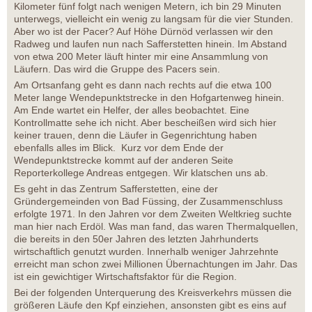
Kilometer fünf folgt nach wenigen Metern, ich bin 29 Minuten
unterwegs, vielleicht ein wenig zu langsam für die vier Stunden.
Aber wo ist der Pacer? Auf Höhe Dürnöd verlassen wir den
Radweg und laufen nun nach Safferstetten hinein. Im Abstand
von etwa 200 Meter läuft hinter mir eine Ansammlung von
Läufern. Das wird die Gruppe des Pacers sein.
Am Ortsanfang geht es dann nach rechts auf die etwa 100
Meter lange Wendepunktstrecke in den Hofgartenweg hinein.
Am Ende wartet ein Helfer, der alles beobachtet. Eine
Kontrollmatte sehe ich nicht. Aber bescheißen wird sich hier
keiner trauen, denn die Läufer in Gegenrichtung haben
ebenfalls alles im Blick. Kurz vor dem Ende der
Wendepunktstrecke kommt auf der anderen Seite
Reporterkollege Andreas entgegen. Wir klatschen uns ab.
Es geht in das Zentrum Safferstetten, eine der
Gründergemeinden von Bad Füssing, der Zusammenschluss
erfolgte 1971. In den Jahren vor dem Zweiten Weltkrieg suchte
man hier nach Erdöl. Was man fand, das waren Thermalquellen,
die bereits in den 50er Jahren des letzten Jahrhunderts
wirtschaftlich genutzt wurden. Innerhalb weniger Jahrzehnte
erreicht man schon zwei Millionen Übernachtungen im Jahr. Das
ist ein gewichtiger Wirtschaftsfaktor für die Region.
Bei der folgenden Unterquerung des Kreisverkehrs müssen die
größeren Läufe den Kpf einziehen, ansonsten gibt es eins auf