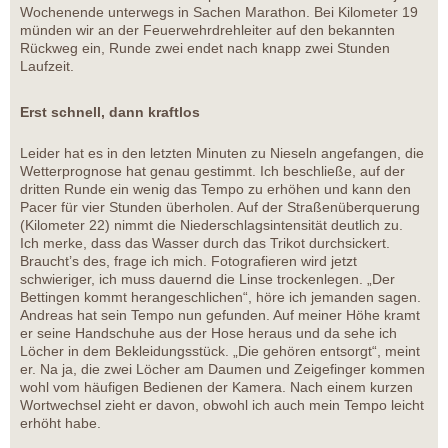
Wochenende unterwegs in Sachen Marathon. Bei Kilometer 19
münden wir an der Feuerwehrdrehleiter auf den bekannten
Rückweg ein, Runde zwei endet nach knapp zwei Stunden
Laufzeit.
Erst schnell, dann kraftlos
Leider hat es in den letzten Minuten zu Nieseln angefangen, die
Wetterprognose hat genau gestimmt. Ich beschließe, auf der
dritten Runde ein wenig das Tempo zu erhöhen und kann den
Pacer für vier Stunden überholen. Auf der Straßenüberquerung
(Kilometer 22) nimmt die Niederschlagsintensität deutlich zu.
Ich merke, dass das Wasser durch das Trikot durchsickert.
Braucht’s des, frage ich mich. Fotografieren wird jetzt
schwieriger, ich muss dauernd die Linse trockenlegen. „Der
Bettingen kommt herangeschlichen“, höre ich jemanden sagen.
Andreas hat sein Tempo nun gefunden. Auf meiner Höhe kramt
er seine Handschuhe aus der Hose heraus und da sehe ich
Löcher in dem Bekleidungsstück. „Die gehören entsorgt“, meint
er. Na ja, die zwei Löcher am Daumen und Zeigefinger kommen
wohl vom häufigen Bedienen der Kamera. Nach einem kurzen
Wortwechsel zieht er davon, obwohl ich auch mein Tempo leicht
erhöht habe.