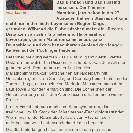
Bad Birnbach und Bad Füssing
muss sein. Der Thermen-
Marathon, jetzt schon in der 27.
Anton Lautner
Ausgabe, hat sein Stammpublikum
nicht nur in der niederbayerischen Region längst
gefunden. Während die Einheimischen meist die kürzeren
Distanzen von zehn Kilometer und Halbmarathon
bevorzugen, gehen Marathonsammler aus ganz
Deutschland und dem benachbarten Ausland den langen
Kanten auf der Pockinger Heide an.
Bei früher Meldung werden 29 EUR fällig, ganz gleich, welche
Distanz man wählt. Ein Discountpreis für das, was dem Athleten
geboten wird. Denn neben einer funktionellen
Marathoninfrastruktur, Gutscheinen für Nudelparty mit
Getränken, gibt es am Samstag und Sonntag freien Eintritt in die
Therme. Logo, dass auch eine Medaille, Massagen nach dem
Lauf sowie Urkunden erhältlich sind. Die Schnellsten der
Gesamtwertung und in den Altersklassen erhalten noch weitere
Preise.
Freien Eintritt hat man auch zum Sportsymposium, das
traditionell im 10. Stock der Johannesbad-Fachklinik stattfindet.
Wie immer ist der Raum überfüllt, als Jan Fitschen sehr
unterhaltsam vom Läuferwunderland Kenia berichtet.
Die Startunterlangen bekommen wir in einem praktischen