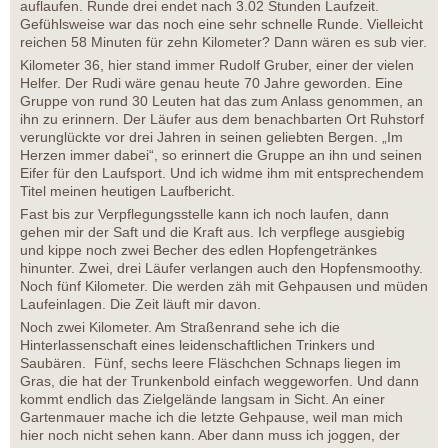
auflaufen. Runde drei endet nach 3.02 Stunden Laufzeit.
Gefühlsweise war das noch eine sehr schnelle Runde. Vielleicht
reichen 58 Minuten für zehn Kilometer? Dann wären es sub vier.
Kilometer 36, hier stand immer Rudolf Gruber, einer der vielen
Helfer. Der Rudi wäre genau heute 70 Jahre geworden. Eine
Gruppe von rund 30 Leuten hat das zum Anlass genommen, an
ihn zu erinnern. Der Läufer aus dem benachbarten Ort Ruhstorf
verunglückte vor drei Jahren in seinen geliebten Bergen. „Im
Herzen immer dabei“, so erinnert die Gruppe an ihn und seinen
Eifer für den Laufsport. Und ich widme ihm mit entsprechendem
Titel meinen heutigen Laufbericht.
Fast bis zur Verpflegungsstelle kann ich noch laufen, dann
gehen mir der Saft und die Kraft aus. Ich verpflege ausgiebig
und kippe noch zwei Becher des edlen Hopfengetränkes
hinunter. Zwei, drei Läufer verlangen auch den Hopfensmoothy.
Noch fünf Kilometer. Die werden zäh mit Gehpausen und müden
Laufeinlagen. Die Zeit läuft mir davon.
Noch zwei Kilometer. Am Straßenrand sehe ich die
Hinterlassenschaft eines leidenschaftlichen Trinkers und
Saubären. Fünf, sechs leere Fläschchen Schnaps liegen im
Gras, die hat der Trunkenbold einfach weggeworfen. Und dann
kommt endlich das Zielgelände langsam in Sicht. An einer
Gartenmauer mache ich die letzte Gehpause, weil man mich
hier noch nicht sehen kann. Aber dann muss ich joggen, der