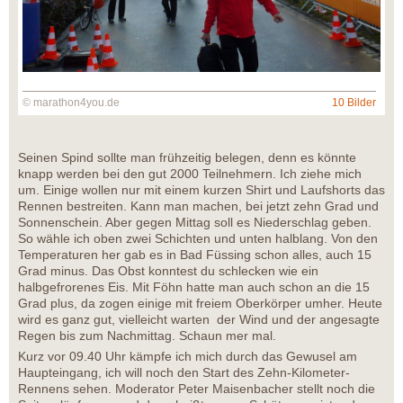
© marathon4you.de
10 Bilder
Seinen Spind sollte man frühzeitig belegen, denn es könnte
knapp werden bei den gut 2000 Teilnehmern. Ich ziehe mich
um. Einige wollen nur mit einem kurzen Shirt und Laufshorts das
Rennen bestreiten. Kann man machen, bei jetzt zehn Grad und
Sonnenschein. Aber gegen Mittag soll es Niederschlag geben.
So wähle ich oben zwei Schichten und unten halblang. Von den
Temperaturen her gab es in Bad Füssing schon alles, auch 15
Grad minus. Das Obst konntest du schlecken wie ein
halbgefrorenes Eis. Mit Föhn hatte man auch schon an die 15
Grad plus, da zogen einige mit freiem Oberkörper umher. Heute
wird es ganz gut, vielleicht warten der Wind und der angesagte
Regen bis zum Nachmittag. Schaun mer mal.
Kurz vor 09.40 Uhr kämpfe ich mich durch das Gewusel am
Haupteingang, ich will noch den Start des Zehn-Kilometer-
Rennens sehen. Moderator Peter Maisenbacher stellt noch die