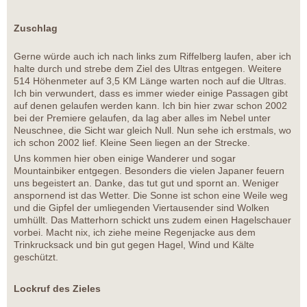
Zuschlag
Gerne würde auch ich nach links zum Riffelberg laufen, aber ich
halte durch und strebe dem Ziel des Ultras entgegen. Weitere
514 Höhenmeter auf 3,5 KM Länge warten noch auf die Ultras.
Ich bin verwundert, dass es immer wieder einige Passagen gibt
auf denen gelaufen werden kann. Ich bin hier zwar schon 2002
bei der Premiere gelaufen, da lag aber alles im Nebel unter
Neuschnee, die Sicht war gleich Null. Nun sehe ich erstmals, wo
ich schon 2002 lief. Kleine Seen liegen an der Strecke.
Uns kommen hier oben einige Wanderer und sogar
Mountainbiker entgegen. Besonders die vielen Japaner feuern
uns begeistert an. Danke, das tut gut und spornt an. Weniger
anspornend ist das Wetter. Die Sonne ist schon eine Weile weg
und die Gipfel der umliegenden Viertausender sind Wolken
umhüllt. Das Matterhorn schickt uns zudem einen Hagelschauer
vorbei. Macht nix, ich ziehe meine Regenjacke aus dem
Trinkrucksack und bin gut gegen Hagel, Wind und Kälte
geschützt.
Lockruf des Zieles