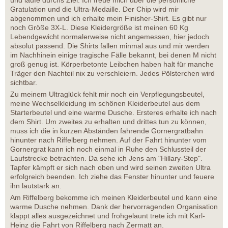
und laufe durchs Ziel. Ich freue mich über die persönliche
Gratulation und die Ultra-Medaille. Der Chip wird mir
abgenommen und ich erhalte mein Finisher-Shirt. Es gibt nur
noch Größe 3X-L. Diese Kleidergröße ist meinen 60 Kg
Lebendgewicht normalerweise nicht angemessen, hier jedoch
absolut passend. Die Shirts fallen minmal aus und mir werden
im Nachhinein einige tragische Fälle bekannt, bei denen M nicht
groß genug ist. Körperbetonte Leibchen haben halt für manche
Träger den Nachteil nix zu verschleiern. Jedes Pölsterchen wird
sichtbar.
Zu meinem Ultraglück fehlt mir noch ein Verpflegungsbeutel,
meine Wechselkleidung im schönen Kleiderbeutel aus dem
Starterbeutel und eine warme Dusche. Ersteres erhalte ich nach
dem Shirt. Um zweites zu erhalten und drittes tun zu können,
muss ich die in kurzen Abständen fahrende Gornergratbahn
hinunter nach Riffelberg nehmen. Auf der Fahrt hinunter vom
Gornergrat kann ich noch einmal in Ruhe den Schlussteil der
Laufstrecke betrachten. Da sehe ich Jens am "Hillary-Step".
Tapfer kämpft er sich nach oben und wird seinen zweiten Ultra
erfolgreich beenden. Ich ziehe das Fenster hinunter und feuere
ihn lautstark an.
Am Riffelberg bekomme ich meinen Kleiderbeutel und kann eine
warme Dusche nehmen. Dank der hervorragenden Organisation
klappt alles ausgezeichnet und frohgelaunt trete ich mit Karl-
Heinz die Fahrt von Riffelberg nach Zermatt an.