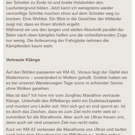
der Schotter zu Ende ist und breite Holzbohlen den
Laufuntergrund bilden. Jetzt kann ich wenigstens wieder
vernünftige Schritte machen ohne auf dem Schotter weg zu
knicken. Eine Wohltat. Ein Blick in die Gesichter der Mitläufer
zeigt mir, dass es ihnen ähnlich ergeht.
Während wir uns den langen und steilen Abschnitt parallel der
Bahn nach oben kämpfen helfen uns die vorbeifahrenden Züge
nur wenig. Die Anfeuerung der Fahrgäste nehmen die
Kämpfenden kaum wahr.
Vertraute Klänge
Auf den Bohlen passieren wir KM 41. Voraus liegt der Gipfel des
Matterhorns – unverändert in Wolken gehüllt. Gottlob hatten wir
es bei unseren Wanderungen Tage zuvor in schönster Sonne
ohne Wolken gesehen.
Was ist das? Ich höre mir vom Jungfrau Marathon vertraute
Klänge. Unterhalb des Riffelbergs steht ein Dudelsackspieler
und muntert uns Läufer auf. Hört sich gut an und spornt an. Ist
es doch das Zeichen, dass es zum Ziel nicht mehr weit ist –
zumindest für die Marathonis. Aber auch wir Ultras freuen uns,
denn auch wir sind unserem Ziel nun recht nahe.
Kurz vor KM 42 verlassen die Marathonis uns Ultras und laufen
nach links dem Marathonziel am Riffelberg zu. Helfer geben