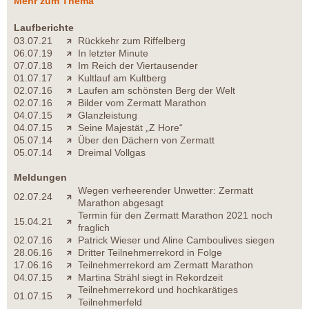
Mehr zum Thema
Laufberichte
03.07.21
Rückkehr zum Riffelberg
06.07.19
In letzter Minute
07.07.18
Im Reich der Viertausender
01.07.17
Kultlauf am Kultberg
02.07.16
Laufen am schönsten Berg der Welt
02.07.16
Bilder vom Zermatt Marathon
04.07.15
Glanzleistung
04.07.15
Seine Majestät „Z Hore“
05.07.14
Über den Dächern von Zermatt
05.07.14
Dreimal Vollgas
Meldungen
Wegen verheerender Unwetter: Zermatt
02.07.24
Marathon abgesagt
Termin für den Zermatt Marathon 2021 noch
15.04.21
fraglich
02.07.16
Patrick Wieser und Aline Camboulives siegen
28.06.16
Dritter Teilnehmerrekord in Folge
17.06.16
Teilnehmerrekord am Zermatt Marathon
04.07.15
Martina Strähl siegt in Rekordzeit
Teilnehmerrekord und hochkarätiges
01.07.15
Teilnehmerfeld