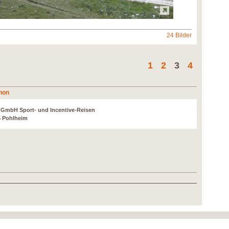
24 Bilder
1
2
3
4
hon
r GmbH Sport- und Incentive-Reisen
5 Pohlheim