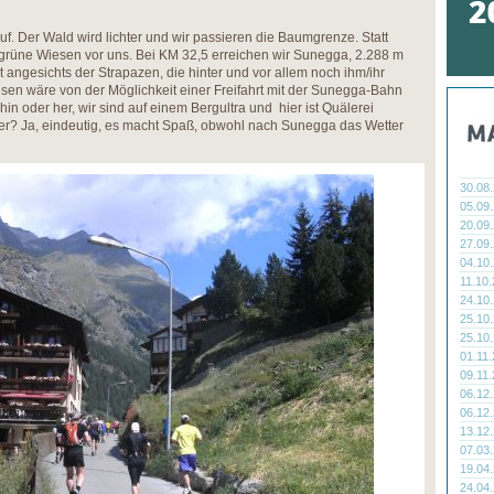
f. Der Wald wird lichter und wir passieren die Baumgrenze. Statt
grüne Wiesen vor uns. Bei KM 32,5 erreichen wir Sunegga, 2.288 m
 angesichts der Strapazen, die hinter und vor allem noch ihm/ihr
esen wäre von der Möglichkeit einer Freifahrt mit der Sunegga-Bahn
in oder her, wir sind auf einem Bergultra und hier ist Quälerei
r? Ja, eindeutig, es macht Spaß, obwohl nach Sunegga das Wetter
30.08
05.09
20.09
27.09
04.10
11.10
24.10
25.10
25.10
01.11
09.11
06.12
06.12
13.12
07.03
19.04
24.04