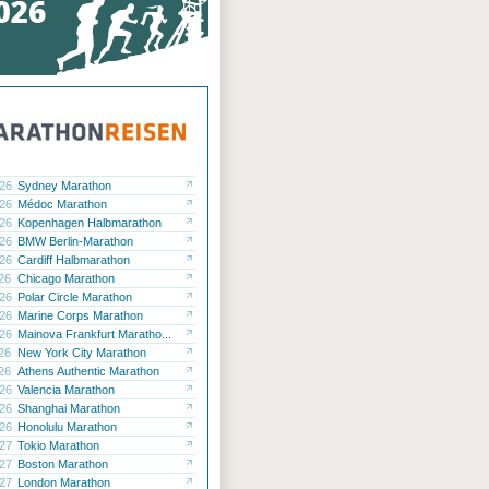
.26
Sydney Marathon
.26
Médoc Marathon
.26
Kopenhagen Halbmarathon
.26
BMW Berlin-Marathon
.26
Cardiff Halbmarathon
.26
Chicago Marathon
.26
Polar Circle Marathon
.26
Marine Corps Marathon
.26
Mainova Frankfurt Maratho...
.26
New York City Marathon
.26
Athens Authentic Marathon
.26
Valencia Marathon
.26
Shanghai Marathon
.26
Honolulu Marathon
.27
Tokio Marathon
.27
Boston Marathon
.27
London Marathon