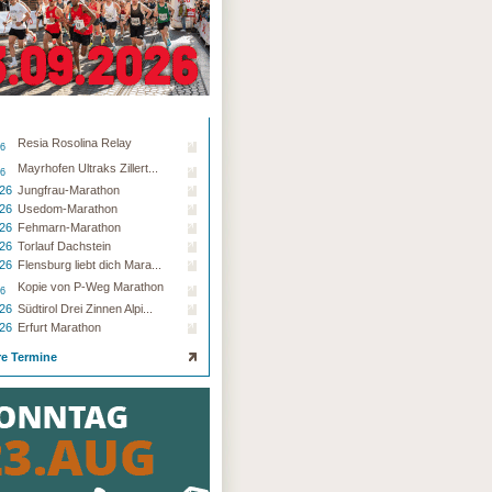
Resia Rosolina Relay
26
Mayrhofen Ultraks Zillert...
26
.26
Jungfrau-Marathon
.26
Usedom-Marathon
.26
Fehmarn-Marathon
.26
Torlauf Dachstein
.26
Flensburg liebt dich Mara...
Kopie von P-Weg Marathon
26
.26
Südtirol Drei Zinnen Alpi...
.26
Erfurt Marathon
re Termine