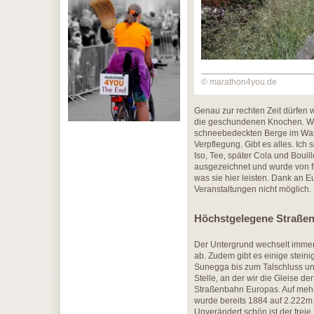
© marathon4you.de
Genau zur rechten Zeit dürfen w
die geschundenen Knochen. Wir 
schneebedeckten Berge im Wass
Verpflegung. Gibt es alles. Ic
Iso, Tee, später Cola und Boui
ausgezeichnet und wurde von f
was sie hier leisten. Dank an 
Veranstaltungen nicht möglich.
Höchstgelegene Straße
Der Untergrund wechselt imme
ab. Zudem gibt es einige steini
Sunegga bis zum Talschluss un
Stelle, an der wir die Gleise 
Straßenbahn Europas. Auf mehre
wurde bereits 1884 auf 2.222m 
Unverändert schön ist der freie