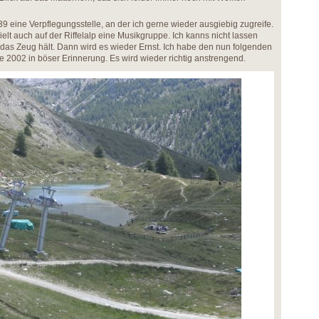
39 eine Verpflegungsstelle, an der ich gerne wieder ausgiebig zugreife.
ielt auch auf der Riffelalp eine Musikgruppe. Ich kanns nicht lassen
das Zeug hält. Dann wird es wieder Ernst. Ich habe den nun folgenden
e 2002 in böser Erinnerung. Es wird wieder richtig anstrengend.