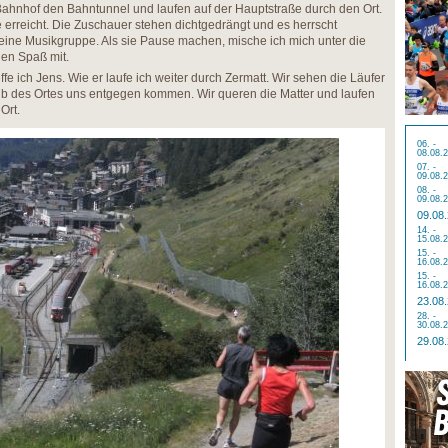
Bahnhof den Bahntunnel und laufen auf der Hauptstraße durch den Ort.
 erreicht. Die Zuschauer stehen dichtgedrängt und es herrscht
 eine Musikgruppe. Als sie Pause machen, mische ich mich unter die
en Spaß mit.
ffe ich Jens. Wie er laufe ich weiter durch Zermatt. Wir sehen die Läufer
 des Ortes uns entgegen kommen. Wir queren die Matter und laufen
Ort.
06. -
08.08.
07. -
09.08.
08. -
09.08.
09.08
14. -
15.08.
15. -
16.08.
15. -
16.08.
23.08
28. -
30.08.
29.08