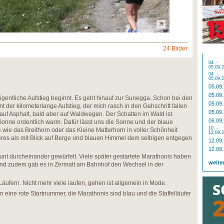
24 Bilder
04. -
05.09.
04. -
05.09.
05.09
05.09
 eigentliche Aufstieg beginnt. Es geht hinauf zur Sunegga. Schon bei den
05.09
t der kilometerlange Aufstieg, der mich rasch in den Gehschritt fallen
05.09
 auf Asphalt, bald aber auf Waldwegen. Der Schatten im Wald ist
06.09
 Sonne ordentlich warm. Dafür lässt uns die Sonne und der blaue
10. -
ie das Breithorn oder das Kleine Matterhorn in voller Schönheit
12.09.
eres als mit Blick auf Berge und blauen Himmel dem selbigen entgegen
12.09
12.09
 bunt durcheinander gewürfelt. Viele später gestartete Marathonis haben
weite
 und zudem gab es in Zermatt am Bahnhof den Wechsel in der
äufern. Nicht mehr viele laufen, gehen ist allgemein in Mode.
 eine rote Startnummer, die Marathonis sind blau und die Staffelläufer