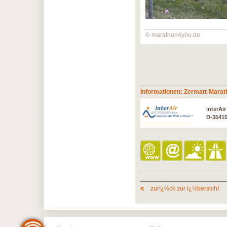
© marathon4you.de
Informationen: Zermatt-Marat
interAi
D-3541
zurï¿½ck zur ï¿½bersicht