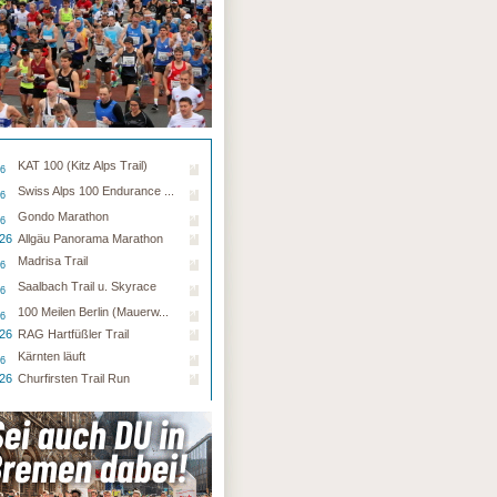
KAT 100 (Kitz Alps Trail)
26
Swiss Alps 100 Endurance ...
26
Gondo Marathon
26
.26
Allgäu Panorama Marathon
Madrisa Trail
26
Saalbach Trail u. Skyrace
26
100 Meilen Berlin (Mauerw...
26
.26
RAG Hartfüßler Trail
Kärnten läuft
26
.26
Churfirsten Trail Run