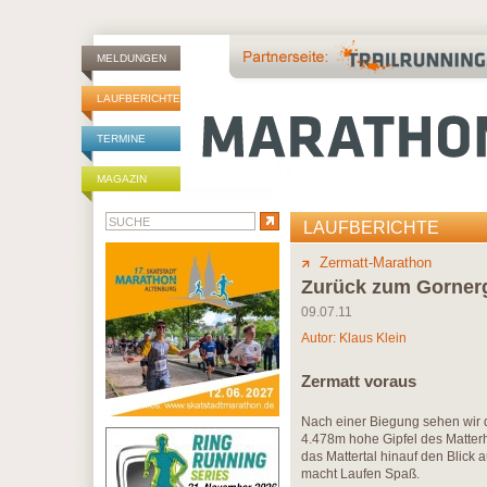
MELDUNGEN
LAUFBERICHTE
TERMINE
MAGAZIN
LAUFBERICHTE
Zermatt-Marathon
Zurück zum Gorner
09.07.11
Autor:
Klaus Klein
Zermatt voraus
Nach einer Biegung sehen wir da
4.478m hohe Gipfel des Matte
das Mattertal hinauf den Blick
macht Laufen Spaß.