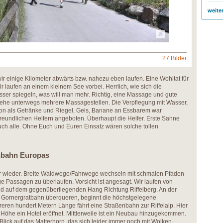
weite
27 Bilder
ir einige Kilometer abwärts bzw. nahezu eben laufen. Eine Wohltat für
laufen an einem kleinem See vorbei. Herrlich, wie sich die
er spiegeln, was will man mehr. Richtig, eine Massage und gute
h sehe unterwegs mehrere Massagestellen. Die Verpflegung mit Wasser,
llon als Getränke und Riegel, Gels, Banane an Essbarem war
reundlichen Helfern angeboten. Überhaupt die Helfer. Erste Sahne
Euch alle. Ohne Euch und Euren Einsatz wären solche tollen
nbahn Europas
r wieder. Breite Waldwege/Fahrwege wechseln mit schmalen Pfaden
ge Passagen zu überlaufen. Vorsicht ist angesagt. Wir laufen von
d auf dem gegenüberliegenden Hang Richtung Riffelberg. An der
der Gornergratbahn überqueren, beginnt die höchstgelegene
ren hundert Metern Länge fährt eine Straßenbahn zur Riffelalp. Hier
Höhe ein Hotel eröffnet. Mittlerweile ist ein Neubau hinzugekommen.
 Blick auf das Matterhorn, das sich leider immer noch mit Wolken