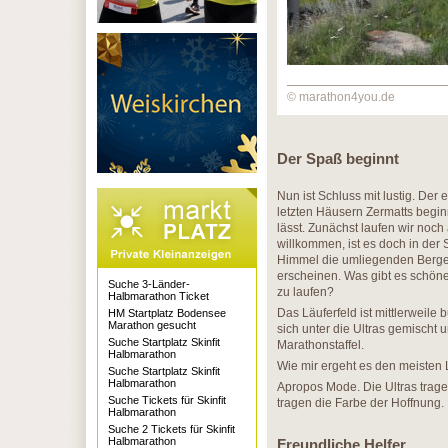
© marathon4you.de
Der Spaß beginnt
Nun ist Schluss mit lustig. Der
letzten Häusern Zermatts beginn
lässt. Zunächst laufen wir noch
willkommen, ist es doch in der
Himmel die umliegenden Berge w
erscheinen. Was gibt es schön
Suche 3-Länder-
zu laufen?
Halbmarathon Ticket
Das Läuferfeld ist mittlerweile
HM Startplatz Bodensee
Marathon gesucht
sich unter die Ultras gemischt
Suche Startplatz Skinfit
Marathonstaffel.
Halbmarathon
Wie mir ergeht es den meisten L
Suche Startplatz Skinfit
Halbmarathon
Apropos Mode. Die Ultras tragen
Suche Tickets für Skinfit
tragen die Farbe der Hoffnung.
Halbmarathon
Suche 2 Tickets für Skinfit
Halbmarathon
Freundliche Helfer