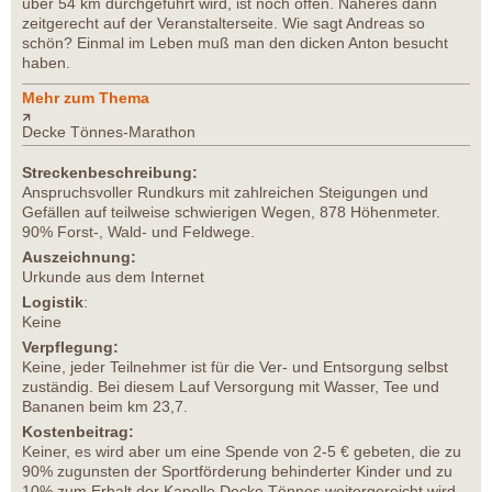
über 54 km durchgeführt wird, ist noch offen. Näheres dann
zeitgerecht auf der Veranstalterseite. Wie sagt Andreas so
schön? Einmal im Leben muß man den dicken Anton besucht
haben.
Mehr zum Thema
Decke Tönnes-Marathon
Streckenbeschreibung:
Anspruchsvoller Rundkurs mit zahlreichen Steigungen und
Gefällen auf teilweise schwierigen Wegen, 878 Höhenmeter.
90% Forst-, Wald- und Feldwege.
Auszeichnung:
Urkunde aus dem Internet
Logistik
:
Keine
Verpflegung:
Keine, jeder Teilnehmer ist für die Ver- und Entsorgung selbst
zuständig. Bei diesem Lauf Versorgung mit Wasser, Tee und
Bananen beim km 23,7.
Kostenbeitrag:
Keiner, es wird aber um eine Spende von 2-5 € gebeten, die zu
90% zugunsten der Sportförderung behinderter Kinder und zu
10% zum Erhalt der Kapelle Decke Tönnes weitergereicht wird.