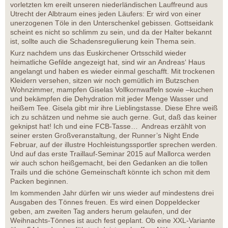
vorletzten km ereilt unseren niederländischen Lauffreund aus
Utrecht der Albtraum eines jeden Läufers: Er wird von einer
unerzogenen Töle in den Unterschenkel gebissen. Gottseidank
scheint es nicht so schlimm zu sein, und da der Halter bekannt
ist, sollte auch die Schadensregulierung kein Thema sein.
Kurz nachdem uns das Euskirchener Ortsschild wieder
heimatliche Gefilde angezeigt hat, sind wir an Andreas‘ Haus
angelangt und haben es wieder einmal geschafft. Mit trockenen
Kleidern versehen, sitzen wir noch gemütlich im Butzschen
Wohnzimmer, mampfen Giselas Vollkornwaffeln sowie –kuchen
und bekämpfen die Dehydration mit jeder Menge Wasser und
heißem Tee. Gisela gibt mir ihre Lieblingstasse. Diese Ehre weiß
ich zu schätzen und nehme sie auch gerne. Gut, daß das keiner
geknipst hat! Ich und eine FCB-Tasse… Andreas erzählt von
seiner ersten Großveranstaltung, der Runner’s Night Ende
Februar, auf der illustre Hochleistungssportler sprechen werden.
Und auf das erste Traillauf-Seminar 2015 auf Mallorca werden
wir auch schon heißgemacht, bei den Gedanken an die tollen
Trails und die schöne Gemeinschaft könnte ich schon mit dem
Packen beginnen.
Im kommenden Jahr dürfen wir uns wieder auf mindestens drei
Ausgaben des Tönnes freuen. Es wird einen Doppeldecker
geben, am zweiten Tag anders herum gelaufen, und der
Weihnachts-Tönnes ist auch fest geplant. Ob eine XXL-Variante