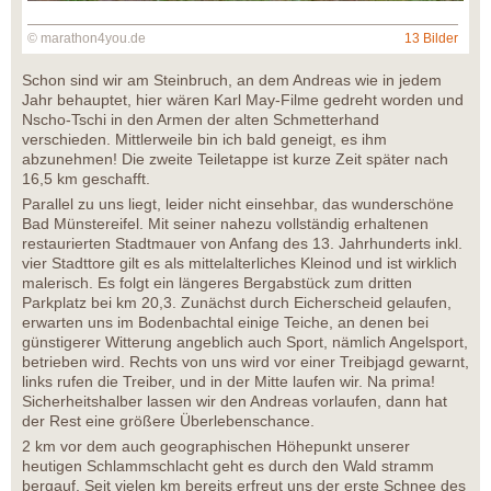
© marathon4you.de
13 Bilder
Schon sind wir am Steinbruch, an dem Andreas wie in jedem
Jahr behauptet, hier wären Karl May-Filme gedreht worden und
Nscho-Tschi in den Armen der alten Schmetterhand
verschieden. Mittlerweile bin ich bald geneigt, es ihm
abzunehmen! Die zweite Teiletappe ist kurze Zeit später nach
16,5 km geschafft.
Parallel zu uns liegt, leider nicht einsehbar, das wunderschöne
Bad Münstereifel. Mit seiner nahezu vollständig erhaltenen
restaurierten Stadtmauer von Anfang des 13. Jahrhunderts inkl.
vier Stadttore gilt es als mittelalterliches Kleinod und ist wirklich
malerisch. Es folgt ein längeres Bergabstück zum dritten
Parkplatz bei km 20,3. Zunächst durch Eicherscheid gelaufen,
erwarten uns im Bodenbachtal einige Teiche, an denen bei
günstigerer Witterung angeblich auch Sport, nämlich Angelsport,
betrieben wird. Rechts von uns wird vor einer Treibjagd gewarnt,
links rufen die Treiber, und in der Mitte laufen wir. Na prima!
Sicherheitshalber lassen wir den Andreas vorlaufen, dann hat
der Rest eine größere Überlebenschance.
2 km vor dem auch geographischen Höhepunkt unserer
heutigen Schlammschlacht geht es durch den Wald stramm
bergauf. Seit vielen km bereits erfreut uns der erste Schnee des