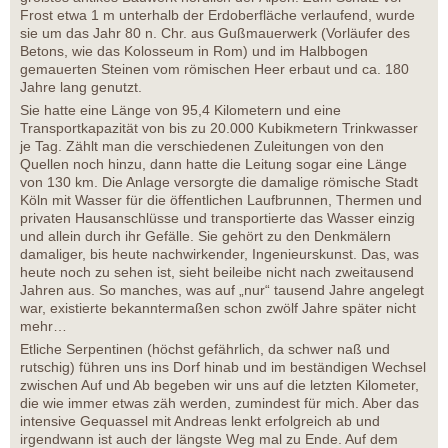
Frost etwa 1 m unterhalb der Erdoberfläche verlaufend, wurde
sie um das Jahr 80 n. Chr. aus Gußmauerwerk (Vorläufer des
Betons, wie das Kolosseum in Rom) und im Halbbogen
gemauerten Steinen vom römischen Heer erbaut und ca. 180
Jahre lang genutzt.
Sie hatte eine Länge von 95,4 Kilometern und eine
Transportkapazität von bis zu 20.000 Kubikmetern Trinkwasser
je Tag. Zählt man die verschiedenen Zuleitungen von den
Quellen noch hinzu, dann hatte die Leitung sogar eine Länge
von 130 km. Die Anlage versorgte die damalige römische Stadt
Köln mit Wasser für die öffentlichen Laufbrunnen, Thermen und
privaten Hausanschlüsse und transportierte das Wasser einzig
und allein durch ihr Gefälle. Sie gehört zu den Denkmälern
damaliger, bis heute nachwirkender, Ingenieurskunst. Das, was
heute noch zu sehen ist, sieht beileibe nicht nach zweitausend
Jahren aus. So manches, was auf „nur“ tausend Jahre angelegt
war, existierte bekanntermaßen schon zwölf Jahre später nicht
mehr…
Etliche Serpentinen (höchst gefährlich, da schwer naß und
rutschig) führen uns ins Dorf hinab und im beständigen Wechsel
zwischen Auf und Ab begeben wir uns auf die letzten Kilometer,
die wie immer etwas zäh werden, zumindest für mich. Aber das
intensive Gequassel mit Andreas lenkt erfolgreich ab und
irgendwann ist auch der längste Weg mal zu Ende. Auf dem