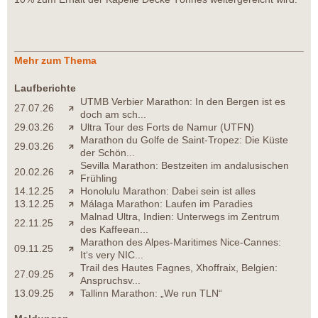
Mehr zum Thema
Laufberichte
UTMB Verbier Marathon: In den Bergen ist es
27.07.26
doch am sch...
29.03.26
Ultra Tour des Forts de Namur (UTFN)
Marathon du Golfe de Saint-Tropez: Die Küste
29.03.26
der Schön...
Sevilla Marathon: Bestzeiten im andalusischen
20.02.26
Frühling
14.12.25
Honolulu Marathon: Dabei sein ist alles
13.12.25
Málaga Marathon: Laufen im Paradies
Malnad Ultra, Indien: Unterwegs im Zentrum
22.11.25
des Kaffeean...
Marathon des Alpes-Maritimes Nice-Cannes:
09.11.25
It‘s very NIC...
Trail des Hautes Fagnes, Xhoffraix, Belgien:
27.09.25
Anspruchsv...
13.09.25
Tallinn Marathon: „We run TLN“