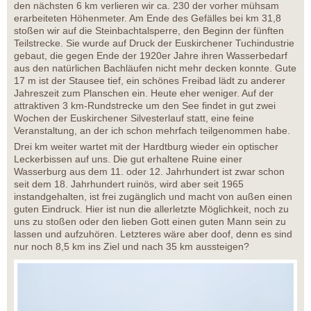
den nächsten 6 km verlieren wir ca. 230 der vorher mühsam
erarbeiteten Höhenmeter. Am Ende des Gefälles bei km 31,8
stoßen wir auf die Steinbachtalsperre, den Beginn der fünften
Teilstrecke. Sie wurde auf Druck der Euskirchener Tuchindustrie
gebaut, die gegen Ende der 1920er Jahre ihren Wasserbedarf
aus den natürlichen Bachläufen nicht mehr decken konnte. Gute
17 m ist der Stausee tief, ein schönes Freibad lädt zu anderer
Jahreszeit zum Planschen ein. Heute eher weniger. Auf der
attraktiven 3 km-Rundstrecke um den See findet in gut zwei
Wochen der Euskirchener Silvesterlauf statt, eine feine
Veranstaltung, an der ich schon mehrfach teilgenommen habe.
Drei km weiter wartet mit der Hardtburg wieder ein optischer
Leckerbissen auf uns. Die gut erhaltene Ruine einer
Wasserburg aus dem 11. oder 12. Jahrhundert ist zwar schon
seit dem 18. Jahrhundert ruinös, wird aber seit 1965
instandgehalten, ist frei zugänglich und macht von außen einen
guten Eindruck. Hier ist nun die allerletzte Möglichkeit, noch zu
uns zu stoßen oder den lieben Gott einen guten Mann sein zu
lassen und aufzuhören. Letzteres wäre aber doof, denn es sind
nur noch 8,5 km ins Ziel und nach 35 km aussteigen?