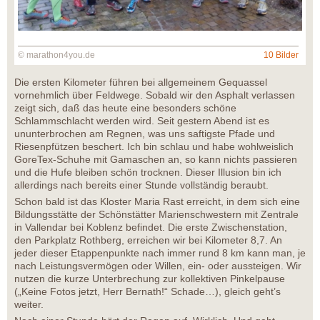
© marathon4you.de
10 Bilder
Die ersten Kilometer führen bei allgemeinem Gequassel
vornehmlich über Feldwege. Sobald wir den Asphalt verlassen
zeigt sich, daß das heute eine besonders schöne
Schlammschlacht werden wird. Seit gestern Abend ist es
ununterbrochen am Regnen, was uns saftigste Pfade und
Riesenpfützen beschert. Ich bin schlau und habe wohlweislich
GoreTex-Schuhe mit Gamaschen an, so kann nichts passieren
und die Hufe bleiben schön trocknen. Dieser Illusion bin ich
allerdings nach bereits einer Stunde vollständig beraubt.
Schon bald ist das Kloster Maria Rast erreicht, in dem sich eine
Bildungsstätte der Schönstätter Marienschwestern mit Zentrale
in Vallendar bei Koblenz befindet. Die erste Zwischenstation,
den Parkplatz Rothberg, erreichen wir bei Kilometer 8,7. An
jeder dieser Etappenpunkte nach immer rund 8 km kann man, je
nach Leistungsvermögen oder Willen, ein- oder aussteigen. Wir
nutzen die kurze Unterbrechung zur kollektiven Pinkelpause
(„Keine Fotos jetzt, Herr Bernath!“ Schade…), gleich geht’s
weiter.