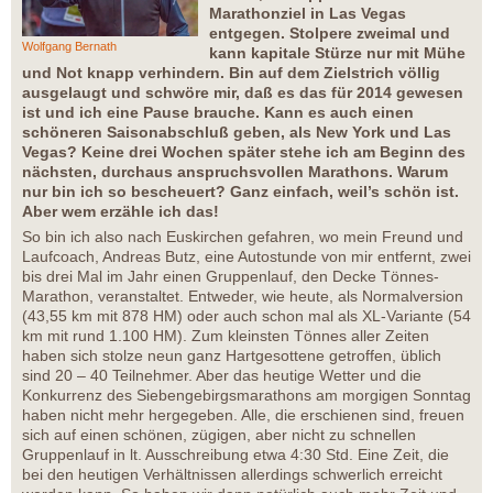
Marathonziel in Las Vegas
entgegen. Stolpere zweimal und
Wolfgang Bernath
kann kapitale Stürze nur mit Mühe
und Not knapp verhindern. Bin auf dem Zielstrich völlig
ausgelaugt und schwöre mir, daß es das für 2014 gewesen
ist und ich eine Pause brauche. Kann es auch einen
schöneren Saisonabschluß geben, als New York und Las
Vegas? Keine drei Wochen später stehe ich am Beginn des
nächsten, durchaus anspruchsvollen Marathons. Warum
nur bin ich so bescheuert? Ganz einfach, weil’s schön ist.
Aber wem erzähle ich das!
So bin ich also nach Euskirchen gefahren, wo mein Freund und
Laufcoach, Andreas Butz, eine Autostunde von mir entfernt, zwei
bis drei Mal im Jahr einen Gruppenlauf, den Decke Tönnes-
Marathon, veranstaltet. Entweder, wie heute, als Normalversion
(43,55 km mit 878 HM) oder auch schon mal als XL-Variante (54
km mit rund 1.100 HM). Zum kleinsten Tönnes aller Zeiten
haben sich stolze neun ganz Hartgesottene getroffen, üblich
sind 20 – 40 Teilnehmer. Aber das heutige Wetter und die
Konkurrenz des Siebengebirgsmarathons am morgigen Sonntag
haben nicht mehr hergegeben. Alle, die erschienen sind, freuen
sich auf einen schönen, zügigen, aber nicht zu schnellen
Gruppenlauf in lt. Ausschreibung etwa 4:30 Std. Eine Zeit, die
bei den heutigen Verhältnissen allerdings schwerlich erreicht