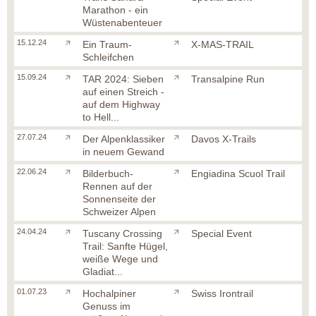
Marathon - ein
Wüstenabenteuer
15.12.24
Ein Traum-
X-MAS-TRAIL
Schleifchen
15.09.24
TAR 2024: Sieben
Transalpine Run
auf einen Streich -
auf dem Highway
to Hell...
27.07.24
Der Alpenklassiker
Davos X-Trails
in neuem Gewand
22.06.24
Bilderbuch-
Engiadina Scuol Trail
Rennen auf der
Sonnenseite der
Schweizer Alpen
24.04.24
Tuscany Crossing
Special Event
Trail: Sanfte Hügel,
weiße Wege und
Gladiat...
01.07.23
Hochalpiner
Swiss Irontrail
Genuss im