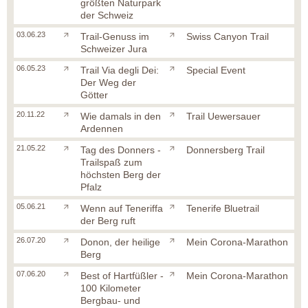
größten Naturpark
der Schweiz
03.06.23
Trail-Genuss im
Swiss Canyon Trail
Schweizer Jura
06.05.23
Trail Via degli Dei:
Special Event
Der Weg der
Götter
20.11.22
Wie damals in den
Trail Uewersauer
Ardennen
21.05.22
Tag des Donners -
Donnersberg Trail
Trailspaß zum
höchsten Berg der
Pfalz
05.06.21
Wenn auf Teneriffa
Tenerife Bluetrail
der Berg ruft
26.07.20
Donon, der heilige
Mein Corona-Marathon
Berg
07.06.20
Best of Hartfüßler -
Mein Corona-Marathon
100 Kilometer
Bergbau- und