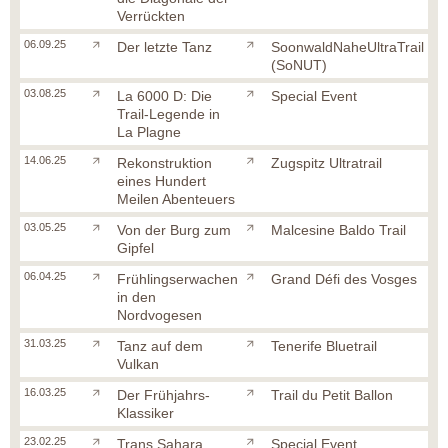
Verrückten
06.09.25
Der letzte Tanz
SoonwaldNaheUltraTrail
(SoNUT)
03.08.25
La 6000 D: Die
Special Event
Trail-Legende in
La Plagne
14.06.25
Rekonstruktion
Zugspitz Ultratrail
eines Hundert
Meilen Abenteuers
03.05.25
Von der Burg zum
Malcesine Baldo Trail
Gipfel
06.04.25
Frühlingserwachen
Grand Défi des Vosges
in den
Nordvogesen
31.03.25
Tanz auf dem
Tenerife Bluetrail
Vulkan
16.03.25
Der Frühjahrs-
Trail du Petit Ballon
Klassiker
23.02.25
Trans Sahara
Special Event