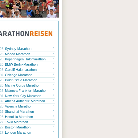
.26
Sydney Marathon
.26
Médoc Marathon
.26
Kopenhagen Halbmarathon
.26
BMW Berlin-Marathon
.26
Cardiff Halbmarathon
.26
Chicago Marathon
.26
Polar Circle Marathon
.26
Marine Corps Marathon
.26
Mainova Frankfurt Maratho...
.26
New York City Marathon
.26
Athens Authentic Marathon
.26
Valencia Marathon
.26
Shanghai Marathon
.26
Honolulu Marathon
.27
Tokio Marathon
.27
Boston Marathon
.27
London Marathon