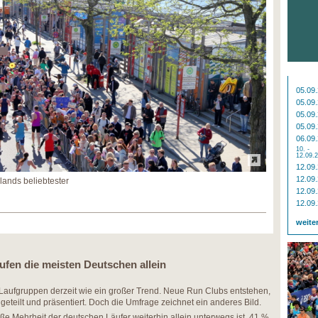
05.09
05.09
05.09
05.09
06.09
10. -
12.09.
12.09
12.09
ands beliebtester
12.09
12.09
weite
fen die meisten Deutschen allein
Laufgruppen derzeit wie ein großer Trend. Neue Run Clubs entstehen,
teilt und präsentiert. Doch die Umfrage zeichnet ein anderes Bild.
ße Mehrheit der deutschen Läufer weiterhin allein unterwegs ist. 41 %