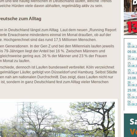
arum und wie häufig Menschen in Deutschland laufen, welche Trends
elche Hürden viele davon abhalten, regelmäßig aktiv zu sein.
Deutsche zum Alltag
en in Deutschland längst zum Alltag. Laut dem neuen „Running Report
vierte Erwachsene mindestens einmal im Monat draußen, ob auf der
de. Hochgerechnet sind das rund 17,5 Millionen Menschen.
08. -
en Generationen. In der Gen Z und bei den Millennials laufen jeweils
09.08.
is 79-Jährigen liegt der Anteil bei 16 %. Zwischen Männern und
09.08
ergleichsweise gering aus. 26 % der Männer und 23 % der Frauen
14. -
15.08.
m Monat zu laufen.
15. -
16.08.
rschiede, dennoch ist Laufen bundesweit verbreitet. Köln verzeichnet
15. -
egelmäßiger Läufer, gefolgt von Düsseldorf und Hamburg. Selbst Städte
16.08.
gen nah am nationalen Durchschnitt. Das zeigt, dass Laufen nicht nur
23.08
 ist, sondern in ganz Deutschland fest zum Alltag vieler Menschen
28. -
30.08.
29.08
04. -
05.09.
04. -
05.09.