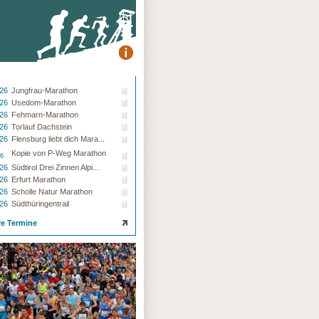
.26
Jungfrau-Marathon
.26
Usedom-Marathon
.26
Fehmarn-Marathon
.26
Torlauf Dachstein
.26
Flensburg liebt dich Mara...
Kopie von P-Weg Marathon
26
.26
Südtirol Drei Zinnen Alpi...
.26
Erfurt Marathon
.26
Scholle Natur Marathon
.26
Südthüringentrail
re Termine