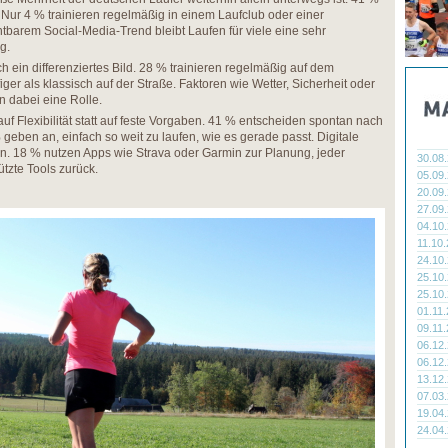
 Nur 4 % trainieren regelmäßig in einem Laufclub oder einer
htbarem Social-Media-Trend bleibt Laufen für viele eine sehr
g.
ch ein differenziertes Bild. 28 % trainieren regelmäßig auf dem
er als klassisch auf der Straße. Faktoren wie Wetter, Sicherheit oder
n dabei eine Rolle.
auf Flexibilität statt auf feste Vorgaben. 41 % entscheiden spontan nach
 geben an, einfach so weit zu laufen, wie es gerade passt. Digitale
n. 18 % nutzen Apps wie Strava oder Garmin zur Planung, jeder
30.08
ützte Tools zurück.
05.09
20.09
27.09
04.10
11.10
24.10
25.10
25.10
01.11
09.11
06.12
06.12
13.12
07.03
19.04
24.04