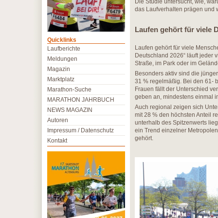
Die Studie untersucht, wie, w
das Laufverhalten prägen und w
Laufen gehört für viele 
Quicklinks
Laufen gehört für viele Mensch
Laufberichte
Deutschland 2026“ läuft jeder 
Meldungen
Straße, im Park oder im Gelän
Magazin
Besonders aktiv sind die jünger
Marktplatz
31 % regelmäßig. Bei den 61- b
Frauen fällt der Unterschied v
Marathon-Suche
geben an, mindestens einmal i
MARATHON JAHRBUCH
Auch regional zeigen sich Unte
NEWS MAGAZIN
mit 28 % den höchsten Anteil r
Autoren
unterhalb des Spitzenwerts lie
Impressum / Datenschutz
ein Trend einzelner Metropolen
gehört.
Kontakt