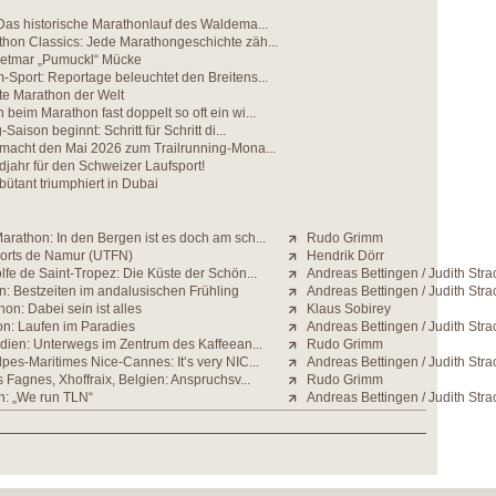
Das historische Marathonlauf des Waldema...
hon Classics: Jede Marathongeschichte zäh...
etmar „Pumuckl“ Mücke
Sport: Reportage beleuchtet den Breitens...
te Marathon der Welt
beim Marathon fast doppelt so oft ein wi...
Saison beginnt: Schritt für Schritt di...
 macht den Mai 2026 zum Trailrunning-Mona...
jahr für den Schweizer Laufsport!
ütant triumphiert in Dubai
rathon: In den Bergen ist es doch am sch...
Rudo Grimm
Forts de Namur (UTFN)
Hendrik Dörr
fe de Saint-Tropez: Die Küste der Schön...
Andreas Bettingen / Judith Stra
n: Bestzeiten im andalusischen Frühling
Andreas Bettingen / Judith Stra
on: Dabei sein ist alles
Klaus Sobirey
n: Laufen im Paradies
Andreas Bettingen / Judith Stra
ndien: Unterwegs im Zentrum des Kaffeean...
Rudo Grimm
pes-Maritimes Nice-Cannes: It‘s very NIC...
Andreas Bettingen / Judith Stra
s Fagnes, Xhoffraix, Belgien: Anspruchsv...
Rudo Grimm
n: „We run TLN“
Andreas Bettingen / Judith Stra