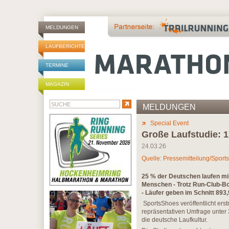
MELDUNGEN
LAUFBERICHTE
TERMINE
MAGAZIN
MELDUNGEN
Special Event
Große Laufstudie: 1
24.03.26
Quelle: Pressemitteilung/Spor
25 % der Deutschen laufen min
Menschen - Trotz Run-Club-Boo
- Läufer geben im Schnitt 893,
SportsShoes veröffentlicht ers
repräsentativen Umfrage unter 
die deutsche Laufkultur.