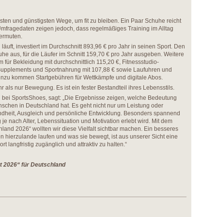
chsten und günstigsten Wege, um fit zu bleiben. Ein Paar Schuhe reicht
 Umfragedaten zeigen jedoch, dass regelmäßiges Training im Alltag
vermuten.
äuft, investiert im Durchschnitt 893,96 € pro Jahr in seinen Sport. Den
he aus, für die Läufer im Schnitt 159,70 € pro Jahr ausgeben. Weitere
für Bekleidung mit durchschnittlich 115,20 €, Fitnessstudio-
, Supplements und Sportnahrung mit 107,88 € sowie Laufuhren und
inzu kommen Startgebühren für Wettkämpfe und digitale Abos.
r als nur Bewegung. Es ist ein fester Bestandteil ihres Lebensstils.
g bei SportsShoes, sagt: „Die Ergebnisse zeigen, welche Bedeutung
nschen in Deutschland hat. Es geht nicht nur um Leistung oder
dheit, Ausgleich und persönliche Entwicklung. Besonders spannend
 je nach Alter, Lebenssituation und Motivation erlebt wird. Mit dem
land 2026“ wollten wir diese Vielfalt sichtbar machen. Ein besseres
n hierzulande laufen und was sie bewegt, ist aus unserer Sicht eine
t langfristig zugänglich und attraktiv zu halten.“
t 2026“ für Deutschland