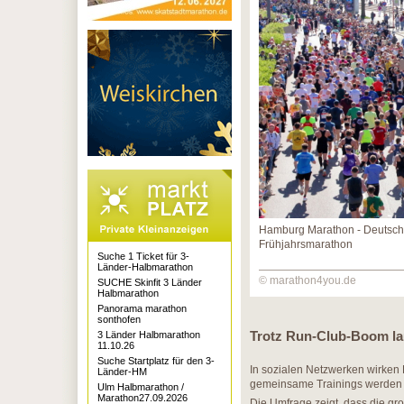
Hamburg Marathon - Deutschl
Frühjahrsmarathon
Suche 1 Ticket für 3-
Länder-Halbmarathon
© marathon4you.de
SUCHE Skinfit 3 Länder
Halbmarathon
Panorama marathon
sonthofen
Trotz Run-Club-Boom lau
3 Länder Halbmarathon
11.10.26
Suche Startplatz für den 3-
In sozialen Netzwerken wirken 
Länder-HM
gemeinsame Trainings werden ge
Ulm Halbmarathon /
Marathon27.09.2026
Die Umfrage zeigt, dass die gro