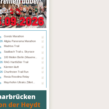
Gondo Marathon
26
.26
Allgäu Panorama Marathon
Madrisa Trail
26
Saalbach Trail u. Skyrace
26
100 Meilen Berlin (Mauerw...
26
.26
RAG Hartfüßler Trail
Kärnten läuft
26
.26
Churfirsten Trail Run
Resia Rosolina Relay
26
Mayrhofen Ultraks Zillert...
26