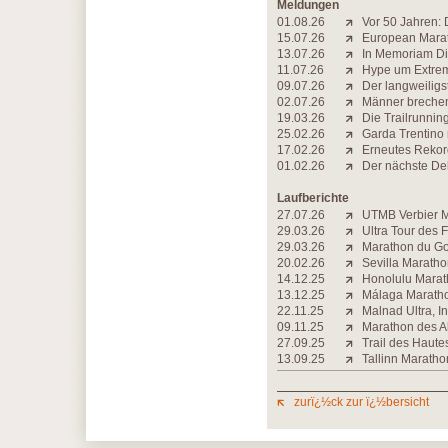
Meldungen
01.08.26
Vor 50 Jahren: 
15.07.26
European Marat
13.07.26
In Memoriam Di
11.07.26
Hype um Extrem-
09.07.26
Der langweiligs
02.07.26
Männer brechen 
19.03.26
Die Trailrunning-
25.02.26
Garda Trentino
17.02.26
Erneutes Rekord
01.02.26
Der nächste Deb
Laufberichte
27.07.26
UTMB Verbier Ma
29.03.26
Ultra Tour des 
29.03.26
Marathon du Gol
20.02.26
Sevilla Maratho
14.12.25
Honolulu Marath
13.12.25
Málaga Maratho
22.11.25
Malnad Ultra, I
09.11.25
Marathon des Al
27.09.25
Trail des Haute
13.09.25
Tallinn Maratho
zurï¿½ck zur ï¿½bersicht