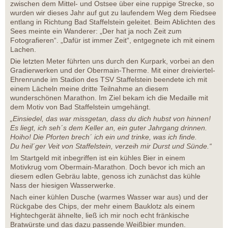
zwischen dem Mittel- und Ostsee über eine ruppige Strecke, so
wurden wir dieses Jahr auf gut zu laufendem Weg dem Riedsee
entlang in Richtung Bad Staffelstein geleitet. Beim Ablichten des
Sees meinte ein Wanderer: „Der hat ja noch Zeit zum
Fotografieren“. „Dafür ist immer Zeit“, entgegnete ich mit einem
Lachen.
Die letzten Meter führten uns durch den Kurpark, vorbei an den
Gradierwerken und der Obermain-Therme. Mit einer dreiviertel-
Ehrenrunde im Stadion des TSV Staffelstein beendete ich mit
einem Lächeln meine dritte Teilnahme an diesem
wunderschönen Marathon. Im Ziel bekam ich die Medaille mit
dem Motiv von Bad Staffelstein umgehängt.
„Einsiedel, das war missgetan, dass du dich hubst von hinnen!
Es liegt, ich seh´s dem Keller an, ein guter Jahrgang drinnen.
Hoiho! Die Pforten brech´ ich ein und trinke, was ich finde.
Du heil´ger Veit von Staffelstein, verzeih mir Durst und Sünde.“
Im Startgeld mit inbegriffen ist ein kühles Bier in einem
Motivkrug vom Obermain-Marathon. Doch bevor ich mich an
diesem edlen Gebräu labte, genoss ich zunächst das kühle
Nass der hiesigen Wasserwerke.
Nach einer kühlen Dusche (warmes Wasser war aus) und der
Rückgabe des Chips, der mehr einem Bauklotz als einem
Hightechgerät ähnelte, ließ ich mir noch echt fränkische
Bratwürste und das dazu passende Weißbier munden.