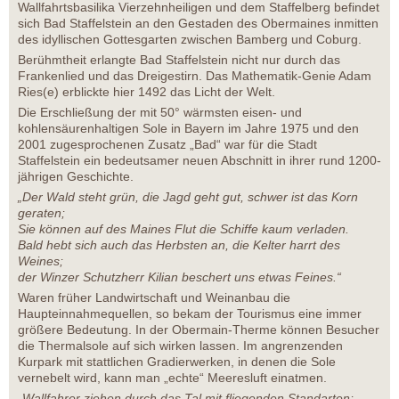
Wallfahrtsbasilika Vierzehnheiligen und dem Staffelberg befindet
sich Bad Staffelstein an den Gestaden des Obermaines inmitten
des idyllischen Gottesgarten zwischen Bamberg und Coburg.
Berühmtheit erlangte Bad Staffelstein nicht nur durch das
Frankenlied und das Dreigestirn. Das Mathematik-Genie Adam
Ries(e) erblickte hier 1492 das Licht der Welt.
Die Erschließung der mit 50° wärmsten eisen- und
kohlensäurenhaltigen Sole in Bayern im Jahre 1975 und den
2001 zugesprochenen Zusatz „Bad“ war für die Stadt
Staffelstein ein bedeutsamer neuen Abschnitt in ihrer rund 1200-
jährigen Geschichte.
„Der Wald steht grün, die Jagd geht gut, schwer ist das Korn
geraten;
Sie können auf des Maines Flut die Schiffe kaum verladen.
Bald hebt sich auch das Herbsten an, die Kelter harrt des
Weines;
der Winzer Schutzherr Kilian beschert uns etwas Feines.“
Waren früher Landwirtschaft und Weinanbau die
Haupteinnahmequellen, so bekam der Tourismus eine immer
größere Bedeutung. In der Obermain-Therme können Besucher
die Thermalsole auf sich wirken lassen. Im angrenzenden
Kurpark mit stattlichen Gradierwerken, in denen die Sole
vernebelt wird, kann man „echte“ Meeresluft einatmen.
„
Wallfahrer ziehen durch das Tal mit fliegenden Standarten;