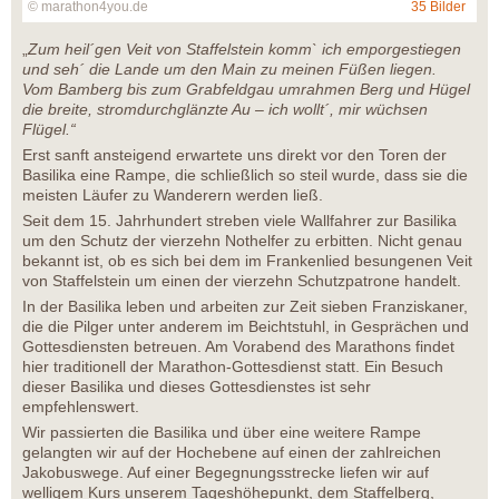
© marathon4you.de
35 Bilder
„
Zum heil´gen Veit von Staffelstein komm` ich emporgestiegen
und seh´ die Lande um den Main zu meinen Füßen liegen.
Vom Bamberg bis zum Grabfeldgau umrahmen Berg und Hügel
die breite, stromdurchglänzte Au – ich wollt´, mir wüchsen
Flügel.“
Erst sanft ansteigend erwartete uns direkt vor den Toren der
Basilika eine Rampe, die schließlich so steil wurde, dass sie die
meisten Läufer zu Wanderern werden ließ.
Seit dem 15. Jahrhundert streben viele Wallfahrer zur Basilika
um den Schutz der vierzehn Nothelfer zu erbitten. Nicht genau
bekannt ist, ob es sich bei dem im Frankenlied besungenen Veit
von Staffelstein um einen der vierzehn Schutzpatrone handelt.
In der Basilika leben und arbeiten zur Zeit sieben Franziskaner,
die die Pilger unter anderem im Beichtstuhl, in Gesprächen und
Gottesdiensten betreuen. Am Vorabend des Marathons findet
hier traditionell der Marathon-Gottesdienst statt. Ein Besuch
dieser Basilika und dieses Gottesdienstes ist sehr
empfehlenswert.
Wir passierten die Basilika und über eine weitere Rampe
gelangten wir auf der Hochebene auf einen der zahlreichen
Jakobuswege. Auf einer Begegnungsstrecke liefen wir auf
welligem Kurs unserem Tageshöhepunkt, dem Staffelberg,