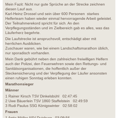
Mein Fazit: Nicht nur gute Sprüche an der Strecke zeichnen
diesen Lauf aus.
Karl-Heinz Drossel und sein über 600 Personen starkes
Helferteam haben wieder einmal hervorragende Arbeit geleistet.
Der Teilnahmerekord spricht für sich. An den
Verpflegungsständen und im Zielbereich gab es alles, was das
Läuferherz begehrte.
Die Laufstrecke ist anspruchsvoll, entschädigt aber mit
herrlichen Ausblicken.
Zuschauer waren, wie bei einem Landschaftsmarathon üblich,
nur sporadisch vorhanden.
Mein Dank gebührt neben den zahlreichen freiwilligen Helfern
auch der Polizei, den Feuerwehren sowie den Rettungs- und
Sanitätsorganisationen, die hoffentlich außer der
Steckensicherung und der Verpflegung der Läufer ansonsten
einen ruhigen Sonntag erleben konnten.
Marathonsieger
Männer
1 Rainer Kirsch TSV Dinkelsbühl 02:47:45
2 Uwe Bäuerlein TSV 1860 Staffelstein 02:49:59
3 Rudi Paulus SSG Königswinter 02:58:02
Frauen
1 Antje Möller ASV Duisburg 03:09:56