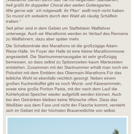
hell grüßt ihr doppelter Choral den weiten Gottesgarten.
Wie gerne wär´ ich mitgewallt, ihr Pfarr` wollt mich nicht haben.
So musst ich seitwärts durch den Wald als räudig Schäflein
traben.“
Seit jeher sind in dem Gebiet um Staffelstein Wallfahrer
unterwegs. Auch wir Marathonis werden im Verlauf des Rennens
zu Wallfahrern, dazu aber später mehr.
Die Schaltzentrale des Marathons ist die großzügige Adam-
Riese-Halle. Im Foyer der Halle ist eine kleine Marathonmesse
angesiedelt. Die Startnummernausgabe ist sehr großzügig
bemessen, so dass selbst zu Spitzenzeiten kaum Wartezeiten
entstehen. Zusammen mit der Startnummer erhält man noch ein
Poloshirt mit dem Emblem des Obermain-Marathons.Für das
leibliche Wohl ist ebenfalls reichlich gesorgt. Neben einem
großen Kuchenbüffet gibt es noch Wurst- und Käsesemmeln,
sowie eine große Portion Pasta, mit der nach dem Lauf die
Kohlehydrat-Speicher wieder aufgefüllt werden können. Auch
bei den Getränken bleiben keine Wünsche offen. Dass das
Weißbier aus dem Fass und nicht der Flasche kommt, versteht
sich im Gebiet mit der höchsten Brauereidichte von selbst.