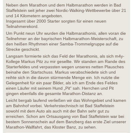
Neben dem Marathon und dem Halbmarathon werden in Bad
Staffelstein seit jeher zwei Nordic-Walking-Wettbewerbe über 21
und 14 Kilometern angeboten.
Insgesamt über 2000 Starter sorgten für einen neuen
Teilnahmerekord.
Um Punkt neun Uhr wurden die Halbmarathonis, allen voran die
Teilnehmer an der bayrischen Halbmarathon-Meisterschaft, zu
den heißen Rhythmen einer Samba-Trommelgruppe auf die
Strecke geschickt.
Langsam formierte sich das Feld der Marathonis, als sich m4y-
Kollege Markus Pitz zu mir gesellte. Wir standen am Rande des
Starterfeldes und verpassten wegen unseres netten Plausches
beinahe den Startschuss. Markus verabschiedete sich und
reihte sich in die davon stürmende Menge ein. Ich nutzte die
Gelegenheit für ein paar Bilder, als ich am Ende des Feldes
einen Läufer mit seinem Hund „Pit“ sah. Herrchen und Pit
gingen ebenfalls die gesamte Marathon-Distanz an.
Leicht bergab laufend verließen wir das Wohngebiet und kamen
am Bahnhof vorbei. Verkehrstechnisch ist Bad Staffelstein
sowohl mit dem Auto als auch mit der Bahn sehr gut zu
erreichen. Schon am Ortsausgang von Bad Staffelstein war bei
bestem Sonnenschein auf dem Banzberg das erste Ziel unserer
Marathon-Wallfahrt, das Kloster Banz, zu sehen.