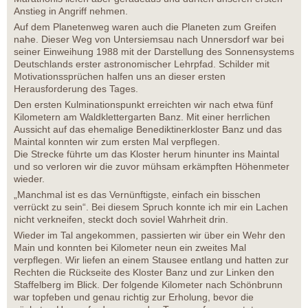
Anstieg in Angriff nehmen.
Auf dem Planetenweg waren auch die Planeten zum Greifen
nahe. Dieser Weg von Untersiemsau nach Unnersdorf war bei
seiner Einweihung 1988 mit der Darstellung des Sonnensystems
Deutschlands erster astronomischer Lehrpfad. Schilder mit
Motivationssprüchen halfen uns an dieser ersten
Herausforderung des Tages.
Den ersten Kulminationspunkt erreichten wir nach etwa fünf
Kilometern am Waldklettergarten Banz. Mit einer herrlichen
Aussicht auf das ehemalige Benediktinerkloster Banz und das
Maintal konnten wir zum ersten Mal verpflegen.
Die Strecke führte um das Kloster herum hinunter ins Maintal
und so verloren wir die zuvor mühsam erkämpften Höhenmeter
wieder.
„Manchmal ist es das Vernünftigste, einfach ein bisschen
verrückt zu sein“. Bei diesem Spruch konnte ich mir ein Lachen
nicht verkneifen, steckt doch soviel Wahrheit drin.
Wieder im Tal angekommen, passierten wir über ein Wehr den
Main und konnten bei Kilometer neun ein zweites Mal
verpflegen. Wir liefen an einem Stausee entlang und hatten zur
Rechten die Rückseite des Kloster Banz und zur Linken den
Staffelberg im Blick. Der folgende Kilometer nach Schönbrunn
war topfeben und genau richtig zur Erholung, bevor die