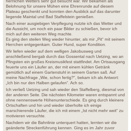
herrlichen Wetters sehr gut besucht war. Wir bekamen als
Belohnung für unsere Mühen eine Ehrenrunde auf diesem
Plateau geschenkt und konnten den Ausblick auf das darunter
liegende Maintal und Bad Staffelstein genießen.
Nach einer ausgiebigen Verpflegung nutzte ich das Wetter und
die Aussicht, um noch ein paar Bilder zu schießen, bevor ich
mich auf den weiteren Weg machte.
Es ging den steilen Weg wieder hinunter, als mir „Pit“ mit seinem
Herrchen entgegenkam. Guter Hund, super Kondition.
Wir liefen wieder auf dem welligen Jakobusweg und
anschließend bergab durch das Gossental nach Uetzing, wo an
Pfingsten ein großes Kreismusikfest stattfindet. Am Ortsausgang
feuerte uns ein Läufer an, der mit einem kühlen Getränk
gemütlich auf einem Gartenstuhl in seinem Garten saß. Auf
meine Nachfrage „Wie, schon fertig?“, bekam ich als Antwort:
„Ich bin nur den Halben gelaufen“. Ach so.
Ich verließ Uetzing und sah wieder den Staffelberg, diesmal von
der anderen Seite. Die nächsten Kilometer waren entspannt und
ohne nennenswerte Höhenunterschiede. Es ging durch kleinere
Ortschaften und hin und wieder überholte ich einige
marschierende Läufer, die ich mit einem „Ist nicht mehr weit“ zu
motivieren versuchte.
Nachdem wir die Bahnlinie unterquert hatten, lernten wir die
geänderte Streckenführung kennen. Ging es im Jahr zuvor