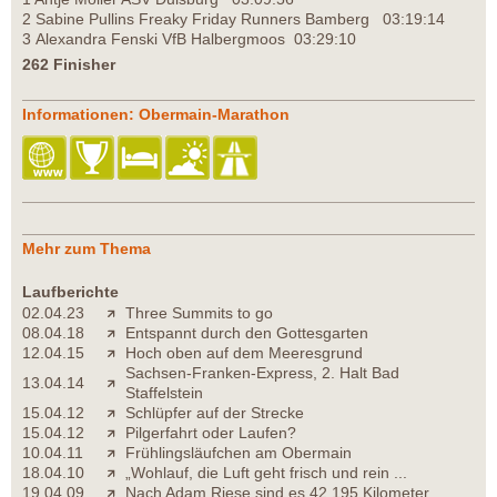
2 Sabine Pullins Freaky Friday Runners Bamberg 03:19:14
3 Alexandra Fenski VfB Halbergmoos 03:29:10
262 Finisher
Informationen: Obermain-Marathon
Mehr zum Thema
Laufberichte
02.04.23
Three Summits to go
08.04.18
Entspannt durch den Gottesgarten
12.04.15
Hoch oben auf dem Meeresgrund
Sachsen-Franken-Express, 2. Halt Bad
13.04.14
Staffelstein
15.04.12
Schlüpfer auf der Strecke
15.04.12
Pilgerfahrt oder Laufen?
10.04.11
Frühlingsläufchen am Obermain
18.04.10
„Wohlauf, die Luft geht frisch und rein ...
19.04.09
Nach Adam Riese sind es 42,195 Kilometer