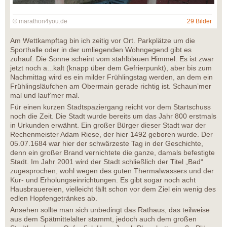
© marathon4you.de
29 Bilder
Am Wettkampftag bin ich zeitig vor Ort. Parkplätze um die
Sporthalle oder in der umliegenden Wohngegend gibt es
zuhauf. Die Sonne scheint vom stahlblauen Himmel. Es ist zwar
jetzt noch a...kalt (knapp über dem Gefrierpunkt), aber bis zum
Nachmittag wird es ein milder Frühlingstag werden, an dem ein
Frühlingsläufchen am Obermain gerade richtig ist. Schaun’mer
mal und lauf’mer mal.
Für einen kurzen Stadtspaziergang reicht vor dem Startschuss
noch die Zeit. Die Stadt wurde bereits um das Jahr 800 erstmals
in Urkunden erwähnt. Ein großer Bürger dieser Stadt war der
Rechenmeister Adam Riese, der hier 1492 geboren wurde. Der
05.07.1684 war hier der schwärzeste Tag in der Geschichte,
denn ein großer Brand vernichtete die ganze, damals befestigte
Stadt. Im Jahr 2001 wird der Stadt schließlich der Titel „Bad“
zugesprochen, wohl wegen des guten Thermalwassers und der
Kur- und Erholungseinrichtungen. Es gibt sogar noch acht
Hausbrauereien, vielleicht fällt schon vor dem Ziel ein wenig des
edlen Hopfengetränkes ab.
Ansehen sollte man sich unbedingt das Rathaus, das teilweise
aus dem Spätmittelalter stammt, jedoch auch dem großen