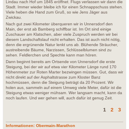
Lindau nach Hof um 1845 eröffnet. Flugs verlassen wir dann die
Stadt. Immer wieder bleibe ich für einen Schnappschuss stehen.
Viele heben die Hand zum Gruß, so wie Jens Jäger aus
Zwickau.
Nach gut zwei Kilometer überqueren wir in Unnersdorf den
Main, der erst ab Bamberg schiffbar ist. Im Ort sind einige
Zuschauer am Klatschen, aber viele Zuspruch werden wir bei
diesem Landschaftslauf nicht erhalten. Das ist auch nicht nötig,
denn die ergrünende Natur lenkt uns ab. Blühende Sträucher,
austreibende Bäume, Narzissen, Schlüsselblumen sind zu
sehen. Feldlerchen und Spechte kann man hören.
Dann beginnt bereits am Ortsende von Unnersdorf die erste
Steigung, bei der wir auf etwa vier Kilometer Länge rund 170
Höhenmeter zur Roten Marter bezwingen müssen. Gut, dass wir
nicht direkt auf der Asphaltstrasse zum Kloster Banz
hochmüssen, denn die Steigung beträgt da 20 Prozent. Wir
holen aus, sammeln auf einem Umweg viele Meter, dafür ist die
Steigung etwas weniger mühsam. Wer langsam macht, kann da
noch laufen. Und wer gehen will, auch dafür ist genug Zeit.
1
2
3
Informationen: Obermain-Marathon