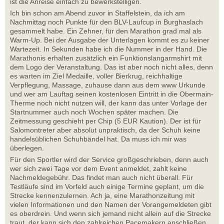
ist die Anreise einfach zu bewerkstelligen.
Ich bin schon am Abend zuvor in Staffelstein, da ich am
Nachmittag noch Punkte für den BLV-Laufcup in Burghaslach
gesammelt habe. Ein Zehner, für den Marathon grad mal als
Warm-Up. Bei der Ausgabe der Unterlagen kommt es zu keiner
Wartezeit. In Sekunden habe ich die Nummer in der Hand. Die
Marathonis erhalten zusätzlich ein Funktionslangarmshirt mit
dem Logo der Veranstaltung. Das ist aber noch nicht alles, denn
es warten im Ziel Medaille, voller Bierkrug, reichhaltige
Verpflegung, Massage, zuhause dann aus dem www Urkunde
und wer am Lauftag seinen kostenlosen Eintritt in die Obermain-
Therme noch nicht nutzen will, der kann das unter Vorlage der
Startnummer auch noch Wochen später machen. Die
Zeitmessung geschieht per Chip (5 EUR Kaution). Der ist für
Salomontreter aber absolut unpraktisch, da der Schuh keine
handelsüblichen Schuhbändel hat. Da muss ich mir was
überlegen.
Für den Sportler wird der Service großgeschrieben, denn auch
wer sich zwei Tage vor dem Event anmeldet, zahlt keine
Nachmeldegebühr. Das findet man auch nicht überall. Für
Testläufe sind im Vorfeld auch einige Termine geplant, um die
Strecke kennenzulernen. Ach ja, eine Marathonzeitung mit
vielen Informationen und den Namen der Vorangemeldeten gibt
es oberdrein. Und wenn sich jemand nicht allein auf die Strecke
traut, der kann sich den zahlreichen Pacemakern anschließen.