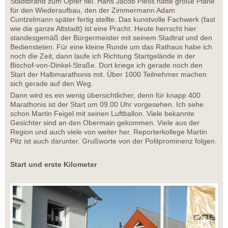
Stadtbrand zum Opfer fiel. Hans Jacob Pless hatte große Pläne
für den Wiederaufbau, den der Zimmermann Adam
Cuntzelmann später fertig stellte. Das kunstvolle Fachwerk (fast
wie die ganze Altstadt) ist eine Pracht. Heute herrscht hier
standesgemäß der Bürgermeister mit seinem Stadtrat und den
Bediensteten. Für eine kleine Runde um das Rathaus habe ich
noch die Zeit, dann laufe ich Richtung Startgelände in der
Bischof-von-Dinkel-Straße. Dort kriege ich gerade noch den
Start der Halbmarathonis mit. Über 1000 Teilnehmer machen
sich gerade auf den Weg.
Dann wird es ein wenig übersichtlicher, denn für knapp 400
Marathonis ist der Start um 09.00 Uhr vorgesehen. Ich sehe
schon Martin Feigel mit seinen Luftballon. Viele bekannte
Gesichter sind an den Obermain gekommen. Viele aus der
Region und auch viele von weiter her. Reporterkollege Martin
Pitz ist auch darunter. Grußworte von der Politprominenz folgen.
Start und erste Kilometer