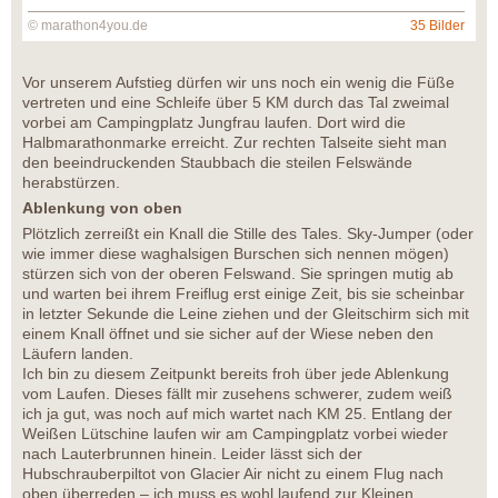
© marathon4you.de
35 Bilder
Vor unserem Aufstieg dürfen wir uns noch ein wenig die Füße
vertreten und eine Schleife über 5 KM durch das Tal zweimal
vorbei am Campingplatz Jungfrau laufen. Dort wird die
Halbmarathonmarke erreicht. Zur rechten Talseite sieht man
den beeindruckenden Staubbach die steilen Felswände
herabstürzen.
Ablenkung von oben
Plötzlich zerreißt ein Knall die Stille des Tales. Sky-Jumper (oder
wie immer diese waghalsigen Burschen sich nennen mögen)
stürzen sich von der oberen Felswand. Sie springen mutig ab
und warten bei ihrem Freiflug erst einige Zeit, bis sie scheinbar
in letzter Sekunde die Leine ziehen und der Gleitschirm sich mit
einem Knall öffnet und sie sicher auf der Wiese neben den
Läufern landen.
Ich bin zu diesem Zeitpunkt bereits froh über jede Ablenkung
vom Laufen. Dieses fällt mir zusehens schwerer, zudem weiß
ich ja gut, was noch auf mich wartet nach KM 25. Entlang der
Weißen Lütschine laufen wir am Campingplatz vorbei wieder
nach Lauterbrunnen hinein. Leider lässt sich der
Hubschrauberpiltot von Glacier Air nicht zu einem Flug nach
oben überreden – ich muss es wohl laufend zur Kleinen