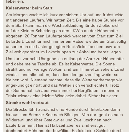
lieber ein.
Kaiserwetter beim Start
Am Morgen wachte ich kurz vor sieben Uhr auf und frühstückte
mit anderen Läufern. Wir hatten Zeit. Bis eine halbe Stunde vor
dem Start kann man die Wechselkleidung für den Zielbereich
auf der Kleinen Scheidegg an den LKW´s an der Höhematte
abgeben. 20 Tonnen Läufergepäck werden vom Start zum Ziel
befördert. Es ist für mich immer ein Rätsel wie die am Start völlig
unsortiert in die Laster gelegten Rucksäcke Taschen usw. am
Ziel wohlgeordnet im Lokschuppen zur Abholung bereit liegen.
Um kurz vor acht Uhr gehe ich entlang der Aare zur Höhematte
und gebe meine Tasche ab. Es ist Kaiserwetter. Die Sonne
strahlt und nur wenige Wolken sind am Himmel zu sehen. Es ist
windstill und alle hoffen, dass dies den ganzen Tag weiter so
bleiben wird. Niemand möchte, dass die Wettervorhersage wie
angekündigt eintritt und das Wetter sich verschlechtert. Trotz
der Sonne hab ich aber wie immer bei Bergläufen in meinem
Trinkrucksack eine leichte Windjacke dabei. Sicher ist sicher.
Strecke wohl vertraut
Die Strecke führt zunächst eine Runde durch Interlaken dann
hinaus zum Brienzer See nach Bönigen. Von dort geht es nach
Wilderswil und über Gsteigwiler und Zweilütschinen nach
Lauterbrunnen. Hier ist Halbzeit aber es sind erst gut
dreihundert Höhenmeter bewältigt. Es folgt eine Schleife durch