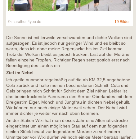
© marathon4you.de
19 Bilder
Die Sonne ist mittlerweile verschwunden und dichte Wolken sind
aufgezogen. Es ist jedoch nur geringer Wind und es bleibt so
warm, dass ich ohne meine Regenjacke bis ins Ziel komme.
Trotz der Wolken bleibt es jedoch trocken. Erst auf der Moräne
fallen einzelne Tropfen. Richtiger Regen setzt gottlob erst nach
Beendigung des Laufes ein.
Ziel im Nebel
Ich greife nunmehr regelmäßig auf die ab KM 32,5 angebotene
Cola zurück und halte meinen bescheidenen Schnitt. Cola und
Gels bringen mich Schritt für Schritt dem Ziel näher. Leider ist
das beeindruckende Panorama des Berner Oberlandes mit dem
Dreigestirn Eiger, Mönch und Jungfrau in dichten Nebel gehüllt.
Wir können nur noch einige Meter weit sehen. Der Nebel wird
immer dichter je weiter wir nach oben kommen.
An der Station Wixi hat man dieses Jahr eine Alternativstrecke
eingerichtet um einen möglichen Stau auf dem nun folgenden
steilen Stück hinauf zur legendären Moräne zu verhindern.
Unmittelbar vor Wixi dürfen wir noch einige Meter bergab laufen.