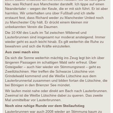
klar, was Richard aus Manchester darstellt. Ich tippe auf einen
Neandertaler – wegen der Keule, die er mit sich führt. Er ist aber
harmlos. Wir unterhalten uns über Fußball und ich stelle
erstaunt fest, dass Richard weder zu Manchester United noch
zu Manchester City hält. Er drückt einem kleinen mir
unbekannten Verein die Daumen.
Die 10 KM des Laufs im Tal zwischen Wilderwil und
Lauterbrunnen sind insgesamt nur moderat ansteigend. Immer
wieder geht es auch leicht hinab. Es gilt weiterhin die Ruhe zu
bewahren und sich die Kräfte einzuteilen.
Aus zwei mach eins
Da sich die Sonne weiterhin mächtig ins Zeug legt bin ich über
längeren Passagen im schattigen Wald sehr erfreut. Über
Gsteigwiler – auch hier wieder ein Stimmungsnest – geht es
Zweilütschinen. Hier treffen die Schwarze Lütschine von
Grindelwald kommend und die Weiße Lütschine aus dem
Lauterbrunnertal zusammen und bilden fortan die Lütschine, die
bei Bönigen in den Brienzer See mündet.
Wir laufen meist nahe oder direkt am Bach nach Lauterbrunnen.
Zweimal ist die Weiße Lütschine dabei zu queren. Das zweite
Mal unmittelbar vor Lauterbrunnen.
Noch eine ruhige Runde vor dem Steilaufstieg
Lauterbrunnen war auch 2008 wieder an Stimmung kaum zu