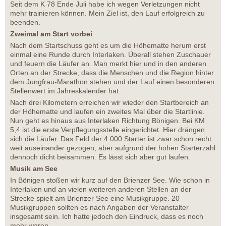
Seit dem K 78 Ende Juli habe ich wegen Verletzungen nicht
mehr trainieren können. Mein Ziel ist, den Lauf erfolgreich zu
beenden.
Zweimal am Start vorbei
Nach dem Startschuss geht es um die Höhematte herum erst
einmal eine Runde durch Interlaken. Überall stehen Zuschauer
und feuern die Läufer an. Man merkt hier und in den anderen
Orten an der Strecke, dass die Menschen und die Region hinter
dem Jungfrau-Marathon stehen und der Lauf einen besonderen
Stellenwert im Jahreskalender hat.
Nach drei Kilometern erreichen wir wieder den Startbereich an
der Höhematte und laufen ein zweites Mal über die Startlinie.
Nun geht es hinaus aus Interlaken Richtung Bönigen. Bei KM
5,4 ist die erste Verpflegungsstelle eingerichtet. Hier drängen
sich die Läufer. Das Feld der 4.000 Starter ist zwar schon recht
weit auseinander gezogen, aber aufgrund der hohen Starterzahl
dennoch dicht beisammen. Es lässt sich aber gut laufen.
Musik am See
In Bönigen stoßen wir kurz auf den Brienzer See. Wie schon in
Interlaken und an vielen weiteren anderen Stellen an der
Strecke spielt am Brienzer See eine Musikgruppe. 20
Musikgruppen sollten es nach Angaben der Veranstalter
insgesamt sein. Ich hatte jedoch den Eindruck, dass es noch
mehr waren.