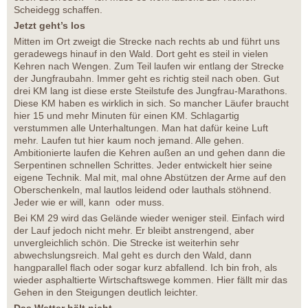
Scheidegg schaffen.
Jetzt geht’s los
Mitten im Ort zweigt die Strecke nach rechts ab und führt uns
geradewegs hinauf in den Wald. Dort geht es steil in vielen
Kehren nach Wengen. Zum Teil laufen wir entlang der Strecke
der Jungfraubahn. Immer geht es richtig steil nach oben. Gut
drei KM lang ist diese erste Steilstufe des Jungfrau-Marathons.
Diese KM haben es wirklich in sich. So mancher Läufer braucht
hier 15 und mehr Minuten für einen KM. Schlagartig
verstummen alle Unterhaltungen. Man hat dafür keine Luft
mehr. Laufen tut hier kaum noch jemand. Alle gehen.
Ambitionierte laufen die Kehren außen an und gehen dann die
Serpentinen schnellen Schrittes. Jeder entwickelt hier seine
eigene Technik. Mal mit, mal ohne Abstützen der Arme auf den
Oberschenkeln, mal lautlos leidend oder lauthals stöhnend.
Jeder wie er will, kann oder muss.
Bei KM 29 wird das Gelände wieder weniger steil. Einfach wird
der Lauf jedoch nicht mehr. Er bleibt anstrengend, aber
unvergleichlich schön. Die Strecke ist weiterhin sehr
abwechslungsreich. Mal geht es durch den Wald, dann
hangparallel flach oder sogar kurz abfallend. Ich bin froh, als
wieder asphaltierte Wirtschaftswege kommen. Hier fällt mir das
Gehen in den Steigungen deutlich leichter.
Das Wetter hält nicht