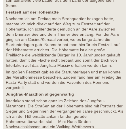
sah auffallend viele Läufer aus dem Land der aufgehenden
Sonne.
Festzelt auf der Höhematte
Nachdem ich am Freitag mein Strohquartier bezogen hatte,
machte ich mich direkt auf den Weg zum Festzelt auf der
Höhematte. Ich schlenderte gemütlich an der Aare zwischen
dem Brienzer See und dem Thuner See entlang. Von der Aare
ging ich am Casino/Kursaal vorbei, wo es lange Jahre die
Startunterlagen gab. Nunmehr hat man hierfür ein Festzelt auf
der Höhematte errichtet. Die Höhematte ist eine große
Freifläche die weitblickende Bürger im 19. Jahrhundert gekauft
hatten, damit die Fläche nicht bebaut und somit der Blick von
Interlaken auf das Jungfrau-Massiv erhalten werden kann.
Im großen Festzelt gab es die Startunterlagen und man konnte
die Marathonmesse besuchen. Zudem fand hier am Freitag die
Pasta-Party statt und wurden die Favoriten des Rennens
vorgestellt.
Jungfrau-Marathon allgegenwärtig
Interlaken stand schon ganz im Zeichen des Jungfrau-
Marathons. Die Straßen an der Höhematte sind mit Portraits der
Sieger und Siegerinnen der vergangenen Jahre geschmückt. Als
ich an der Höhematte ankam fanden gerade
Rahmenwettbewerbe statt – Mini-Runs für den
Nachwuchsklassen und ein Walking-Wettbewerb.