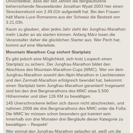
Unvorstellbar, dass der seit Jahren die Berglaufszene
beherrschende Neuseeländer Jonathan Wyatt 2003 hier einen
Streckenrekord von 2.49,01h aufgestellt hat. Bei den Frauen
hält Marie-Luce Romanens aus der Schweiz die Bestzeit von
3.21,03h.
Kaum zu glauben, aber jedes Jahr zieht der Jungfrau-Marathon
mehr Läufer an als starten können. Anfang März losen die
Veranstalter daher die glücklichen Starter aus. Wer Pech hat,
kommt auf eine Warteliste.
Mountain Marathon Cup sichert Startplatz
Es gibt jedoch eine Möglichkeit, sich trotz Lospech einen
Startplatz zu sichern. Der Jungfrau-Marathon bildet den
Abschluss des Mountain-Marathon-Cups (MMC). Wer vor dem
Jungfrau-Marathon sowohl den Alpin-Marathon in Liechtenstein
und den Zermatt-Marathon erfolgreich beendet hat, bekommt
einen Startplatz beim Jungfrau-Marathon garantiert! Insgesamt
sind bei den drei Bergmarathons des MMC etwa 5.500
Höhenmeter und über 126 KM zu bewältigen.
145 Unerschrockene ließen sich davon nicht abschrecken, und
nahmen 2008 die drei Bergmarathons des MMC unter die Füße.
Die MMC`ler müssen schon besonders gut trainiert sein.
Innerhalb von drei Monaten drei Bergläufe dieser Kategorie zu
bewältigen – Respekt!
Wer einmal den Jungfrau-Marathon gelaufen ist, weiß um die