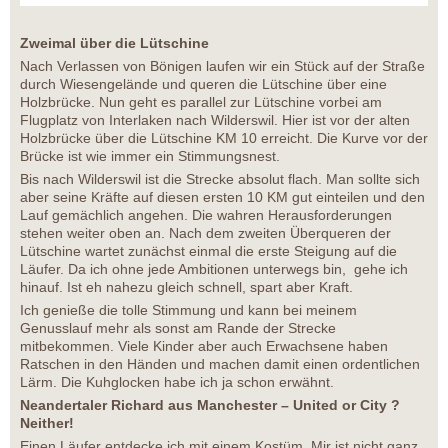
Zweimal über die Lütschine
Nach Verlassen von Bönigen laufen wir ein Stück auf der Straße
durch Wiesengelände und queren die Lütschine über eine
Holzbrücke. Nun geht es parallel zur Lütschine vorbei am
Flugplatz von Interlaken nach Wilderswil. Hier ist vor der alten
Holzbrücke über die Lütschine KM 10 erreicht. Die Kurve vor der
Brücke ist wie immer ein Stimmungsnest.
Bis nach Wilderswil ist die Strecke absolut flach. Man sollte sich
aber seine Kräfte auf diesen ersten 10 KM gut einteilen und den
Lauf gemächlich angehen. Die wahren Herausforderungen
stehen weiter oben an. Nach dem zweiten Überqueren der
Lütschine wartet zunächst einmal die erste Steigung auf die
Läufer. Da ich ohne jede Ambitionen unterwegs bin, gehe ich
hinauf. Ist eh nahezu gleich schnell, spart aber Kraft.
Ich genieße die tolle Stimmung und kann bei meinem
Genusslauf mehr als sonst am Rande der Strecke
mitbekommen. Viele Kinder aber auch Erwachsene haben
Ratschen in den Händen und machen damit einen ordentlichen
Lärm. Die Kuhglocken habe ich ja schon erwähnt.
Neandertaler Richard aus Manchester – United or City ?
Neither!
Einen Läufer entdecke ich mit einem Kostüm. Mir ist nicht ganz