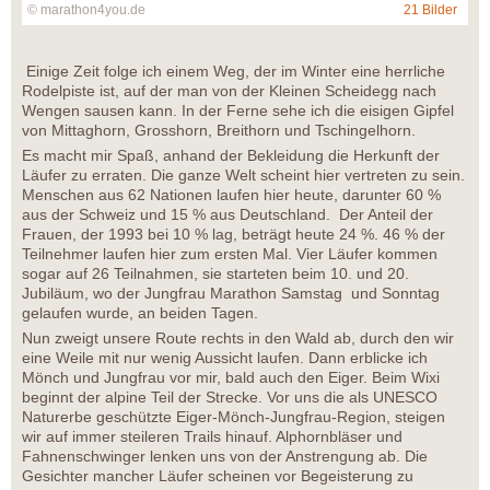
© marathon4you.de
21 Bilder
Einige Zeit folge ich einem Weg, der im Winter eine herrliche
Rodelpiste ist, auf der man von der Kleinen Scheidegg nach
Wengen sausen kann. In der Ferne sehe ich die eisigen Gipfel
von Mittaghorn, Grosshorn, Breithorn und Tschingelhorn.
Es macht mir Spaß, anhand der Bekleidung die Herkunft der
Läufer zu erraten. Die ganze Welt scheint hier vertreten zu sein.
Menschen aus 62 Nationen laufen hier heute, darunter 60 %
aus der Schweiz und 15 % aus Deutschland. Der Anteil der
Frauen, der 1993 bei 10 % lag, beträgt heute 24 %. 46 % der
Teilnehmer laufen hier zum ersten Mal. Vier Läufer kommen
sogar auf 26 Teilnahmen, sie starteten beim 10. und 20.
Jubiläum, wo der Jungfrau Marathon Samstag und Sonntag
gelaufen wurde, an beiden Tagen.
Nun zweigt unsere Route rechts in den Wald ab, durch den wir
eine Weile mit nur wenig Aussicht laufen. Dann erblicke ich
Mönch und Jungfrau vor mir, bald auch den Eiger. Beim Wixi
beginnt der alpine Teil der Strecke. Vor uns die als UNESCO
Naturerbe geschützte Eiger-Mönch-Jungfrau-Region, steigen
wir auf immer steileren Trails hinauf. Alphornbläser und
Fahnenschwinger lenken uns von der Anstrengung ab. Die
Gesichter mancher Läufer scheinen vor Begeisterung zu