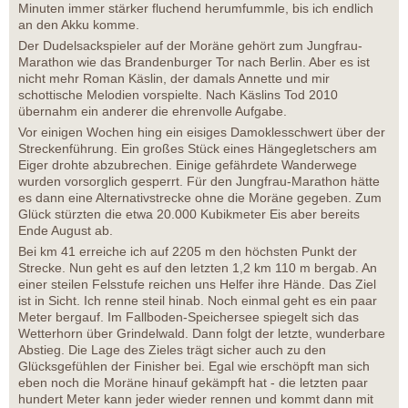
Minuten immer stärker fluchend herumfummle, bis ich endlich
an den Akku komme.
Der Dudelsackspieler auf der Moräne gehört zum Jungfrau-
Marathon wie das Brandenburger Tor nach Berlin. Aber es ist
nicht mehr Roman Käslin, der damals Annette und mir
schottische Melodien vorspielte. Nach Käslins Tod 2010
übernahm ein anderer die ehrenvolle Aufgabe.
Vor einigen Wochen hing ein eisiges Damoklesschwert über der
Streckenführung. Ein großes Stück eines Hängegletschers am
Eiger drohte abzubrechen. Einige gefährdete Wanderwege
wurden vorsorglich gesperrt. Für den Jungfrau-Marathon hätte
es dann eine Alternativstrecke ohne die Moräne gegeben. Zum
Glück stürzten die etwa 20.000 Kubikmeter Eis aber bereits
Ende August ab.
Bei km 41 erreiche ich auf 2205 m den höchsten Punkt der
Strecke. Nun geht es auf den letzten 1,2 km 110 m bergab. An
einer steilen Felsstufe reichen uns Helfer ihre Hände. Das Ziel
ist in Sicht. Ich renne steil hinab. Noch einmal geht es ein paar
Meter bergauf. Im Fallboden-Speichersee spiegelt sich das
Wetterhorn über Grindelwald. Dann folgt der letzte, wunderbare
Abstieg. Die Lage des Zieles trägt sicher auch zu den
Glücksgefühlen der Finisher bei. Egal wie erschöpft man sich
eben noch die Moräne hinauf gekämpft hat - die letzten paar
hundert Meter kann jeder wieder rennen und kommt dann mit