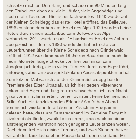
Ich setze mich an Den Hang und schaue mir 90 Minuten lang
den Trubel von oben an. Viele Läufer, viele Angehörige und
noch mehr Touristen. Hier ist einfach was los. 1840 wurde auf
der Kleinen Scheidegg das erste Hotel eröffnet, das Bellevue.
1896 entstand daneben das Hotel des Alps. 1929 wurden beide
Hotels durch einen Saalanbau zum Bellevue des Alps
verbunden. 2011 wurde es als "Historisches Hotel des Jahres"
ausgezeichnet. Bereits 1893 wurde die Bahnstrecke von
Lauterbrunnen über die Kleine Scheidegg nach Grindelwald
eröffnet. 1912 war dann nach 16 Jahren Bauarbeiten auch die
neun Kilometer lange Strecke von hier bis hinauf zum
Jungfraujoch fertig, die in vielen Tunnels durch den Eiger führt,
unterwegs aber an zwei spektakulären Aussichtspunkten anhält.
Zum letzten Mal war ich auf der Kleinen Scheidegg bei der
Premiere des Eiger Ultratrail, als ich hier gegen Mitternacht
ankam und Eiger und Jungfrau im schwachen Licht der Nacht
grau vor mir schimmerten. Keine Touristen, keine Bahnen, nur
Stille! Auch ein faszinierendes Erlebnis! Am frühen Abend
komme ich wieder in Interlaken an. Als ich im Programm
gelesen hatte, dass am Samstagabend im Zelt eine Party mit
Liveband stattfindet, zweifelte ich daran, dass nach so einem
anstrengenden Marathon noch genügend Leute tanzen wollen.
Doch dann treffe ich einige Freunde, und zwei Stunden heizen
wir auf der Tanzfläche ohne Pause durch, denn die Band, Mr.