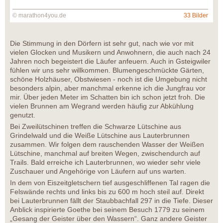
© marathon4you.de
33 Bilder
Die Stimmung in den Dörfern ist sehr gut, nach wie vor mit
vielen Glocken und Musikern und Anwohnern, die auch nach 24
Jahren noch begeistert die Läufer anfeuern. Auch in Gsteigwiler
fühlen wir uns sehr willkommen. Blumengeschmückte Gärten,
schöne Holzhäuser, Obstwiesen - noch ist die Umgebung nicht
besonders alpin, aber manchmal erkenne ich die Jungfrau vor
mir. Über jeden Meter im Schatten bin ich schon jetzt froh. Die
vielen Brunnen am Wegrand werden häufig zur Abkühlung
genutzt.
Bei Zweilütschinen treffen die Schwarze Lütschine aus
Grindelwald und die Weiße Lütschine aus Lauterbrunnen
zusammen. Wir folgen dem rauschenden Wasser der Weißen
Lütschine, manchmal auf breiten Wegen, zwischendurch auf
Trails. Bald erreiche ich Lauterbrunnen, wo wieder sehr viele
Zuschauer und Angehörige von Läufern auf uns warten.
In dem von Eiszeitgletschern tief ausgeschliffenen Tal ragen die
Felswände rechts und links bis zu 600 m hoch steil auf. Direkt
bei Lauterbrunnen fällt der Staubbachfall 297 in die Tiefe. Dieser
Anblick inspirierte Goethe bei seinem Besuch 1779 zu seinem
„Gesang der Geister über den Wassern“. Ganz andere Geister