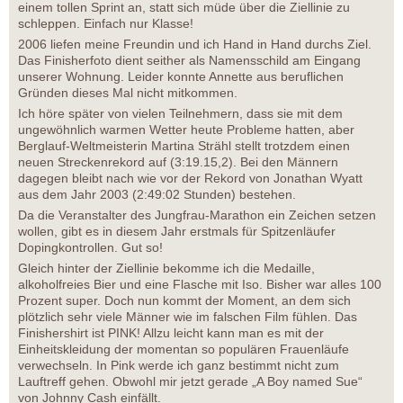
einem tollen Sprint an, statt sich müde über die Ziellinie zu
schleppen. Einfach nur Klasse!
2006 liefen meine Freundin und ich Hand in Hand durchs Ziel.
Das Finisherfoto dient seither als Namensschild am Eingang
unserer Wohnung. Leider konnte Annette aus beruflichen
Gründen dieses Mal nicht mitkommen.
Ich höre später von vielen Teilnehmern, dass sie mit dem
ungewöhnlich warmen Wetter heute Probleme hatten, aber
Berglauf-Weltmeisterin Martina Strähl stellt trotzdem einen
neuen Streckenrekord auf (3:19.15,2). Bei den Männern
dagegen bleibt nach wie vor der Rekord von Jonathan Wyatt
aus dem Jahr 2003 (2:49:02 Stunden) bestehen.
Da die Veranstalter des Jungfrau-Marathon ein Zeichen setzen
wollen, gibt es in diesem Jahr erstmals für Spitzenläufer
Dopingkontrollen. Gut so!
Gleich hinter der Ziellinie bekomme ich die Medaille,
alkoholfreies Bier und eine Flasche mit Iso. Bisher war alles 100
Prozent super. Doch nun kommt der Moment, an dem sich
plötzlich sehr viele Männer wie im falschen Film fühlen. Das
Finishershirt ist PINK! Allzu leicht kann man es mit der
Einheitskleidung der momentan so populären Frauenläufe
verwechseln. In Pink werde ich ganz bestimmt nicht zum
Lauftreff gehen. Obwohl mir jetzt gerade „A Boy named Sue“
von Johnny Cash einfällt.