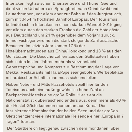
Interlaken liegt zwischen Brienzer See und Thuner See und
dient vielen Urlaubern als Sprungbrett nach Grindelwald und
Lauterbrunnen, vor allem aber zur Bahn auf das Jungfraujoch,
zum mit 3454 m höchsten Bahnhof Europas. Der Tourismus
befindet sich in Interlaken in einem starken Wandel. 2015 ging
vor allem durch den starken Franken die Zahl der Hotelgäste
aus Deutschland um 24 % gegenüber dem Vorjahr zurück.
Immer wichtiger wird nun die stark steigende Zahl asiatischer
Besucher. Im letzten Jahr kamen 17 % der
Hotelübernachtungen aus China/Hongkong und 13 % aus den
Golfstaaten. Die Besucherzahlen aus den Golfstaaten haben
sich in den letzten Jahren mehr als verzehnfacht.
Gebetsteppiche und Kompass zur Bestimmung der Lage von
Mekka, Restaurants mit Halal-Speiseangeboten, Werbeplakate
mit arabischer Schrift - man muss sich umstellen.
Neben Nobel- und Mittelklassehotels spielt hier für den
Tourismus auch eine außergewöhnlich hohe Zahl an
Backpacker-Hostels eine große Rolle. Hier sieht die
Nationenstatistik überraschend anders aus, denn mehr als 40 %
der Hostel-Gäste kommen momentan aus Korea. Die
faszinierende Kombination der beiden Seen und der großen
Gletscher zieht viele internationale Reisende einer „Europa in 7
Tagen“ Tour an.
Der Startbereich liegt genau zwischen dem mondänen, über