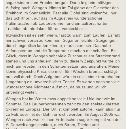
sogar wieder zum Erholen bergab. Dann folgt ein mäßiger
Aufstieg nach Wengen. Hinten im Tal glänzt der Gletscher des
Breithorn im Sonnenlicht. Fast alle Gipfel sind wolkenfrei, nur
das Schilthorn, auf das im August ein wunderschöner
Halbmarathon ab Lauterbrunnen und ein äußerst harter
Triathlon ab Interlaken führen, versteckt sich.
Inzwischen ist es sehr warm, fast zu warm zum Laufen. Es fällt
mir schwer, voran zu kommen. Sogar an leichten Steigungen,
die ich eigentlich laufen könnte, marschiere ich. Das hohe
Anfangstempo und die Temperatur machen mir schaffen. Ein
Glück, dass in Wengen sehr viele Zuschauer am Streckenrand
stehen und uns anfeuern, denn zu diesem Zeitpunkt würde ich
mich am liebsten in den Schatten setzen und ausruhen. Meine
kleine physische Krise, die mich fünf Wochen bremst, schlägt
nun voll durch. Doch Aufgeben wäre in solch einer traumhaften
Umgebung ein unverzeihlicher Fehler! Es warten noch so viele
wunderschöne Kilometer auf mich, da muss und will ich
unbedingt weiter.
Wengen hat im Winter etwa doppelt so viele Urlauber wie im
Sommer. Das Lauberhornrennen zählt zu den spektakulärsten
Skirennen Europas. Der Ort ist komplett autofrei, kann also nur
zu Fuß oder mit der Bahn erreicht werden. Im August 2005 war
Wengen nach zwei kleinen Erdrutschen sogar komplett von der
Außenwelt abgeschnitten, auch Strom, Telefon und