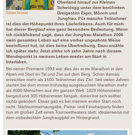
Oberland hinauf zur Kleinen
Scheidegg unter dem berühmten
Dreigestirn Eiger, Mönch und
Günter Kromer
Jungfrau. Für manche Teilnehmer
ist dies der Höhepunkt ihres Läuferlebens. Auch für mich
hat dieser Berglauf eine ganz besondere Bedeutung. Wenn
ich rückblickend sage, dass der Jungfrau Marathon 2006
mein gesamtes Leben auf eine vorher ungeahnte Weise
beeinflusst hat, ist dies keine Übertreibung. Dazu erzähle
ich später mehr. Jetzt stehe ich zehn Jahre nach diesem
Wendepunkt in meinem Leben wieder am Start in
Interlaken.
Bei seiner Premiere 1993 war dies der erste Marathon in den
Alpen mit Start im Tal und Ziel auf dem Berg. Schon damals
erreichten mehr als 1500 Teilnehmer das Ziel. Seit vielen Jahren
starten bei dem immer frühzeitig ausgebuchten Marathon mehr
als 4000 Menschen aus der ganzen Welt. 1829 Höhenmeter
bergauf und 305 Höhenmeter bergab, daran hat sich seither
nichts geändert. Etwas gab es bei meinem ersten Start noch
nicht: Startnummernausgabe, Pasta- und Finisherparty finden
nun im großen Zelt eines Tourneetheaters statt, idealerweise mit
dem eisbedeckten Jungfraugipfel im Hintergrund.