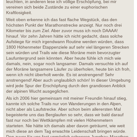
leuchten, in anderen lese ich völlige Erschöpfung, bei mir
vereinen sich beide Zustände zu einer euphorischen
Kraftlosigkeit.
Weit oben erkenne ich das fast flache Wegstück, das den
höchsten Punkt der Marathonstrecke anzeigt. Nur noch drei
Kilometer bis zum Ziel. Aber zuvor muss ich noch DAAAA!
hinauf. Vor zehn Jahren hätte ich nicht gedacht, dass solche
Aufstiege für mich irgendwann Routine werden würden, dass
1800 Höhenmeter Etappenziele auf sehr viel längeren Strecken
sein würden und Trails wie diese Moräne mein bevorzugter
Laufuntergrund sein könnten. Aber heute fühle ich mich wie
damals, nein, sogar noch langsamer. Damals versuchte ich auf
der Moräne langsamere Läufer zu überholen, heute bin ich froh,
wenn ich nicht überholt werde. Es ist anstrengend! Sehr
anstrengend! Aber auch unglaublich schön! In dieser Umgebung
wird jede Spur der Erschöpfung durch den grandiosen Anblick
der alpinen Wucht ausgeglichen.
Als ich 2006 hier gemeinsam mit meiner Freundin hinauf stieg,
kannte ich solche Trails nur von Wanderungen in den Alpen,
nicht aber als Laufstrecke. Aber schon beim allerersten Mal
begeisterte uns das Berglaufen so sehr, dass wir bald darauf
fast nur noch bei Wettkämpfen mit vielen Höhenmetern
starteten. Nie hätte ich damals aber davon geträumt, wie weit
mich diese an dem Tag erwachte Leidenschaft bringen würde.
Den zuvor für uns fast unmöglich schweren Jungfrau-Marathon