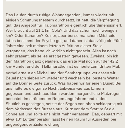
Das Laufen durch ruhige Wohngegenden, immer wieder mit
einigen Stimmungsnestern durchsetzt, ist nett, die Verpflegung
gut, das Angebot für Halbmarathon eigentlich überdimensioniert.
Wer braucht auf 21,1 km Cola? Und das schon nach wenigen
km? Oder Bananen? Keiner, aber bei so manchem Mitstreiter
tut es bestimmt der Psyche gut, und daher ist das völlig ok. Fünf
Jahre sind seit meinem letzten Auftritt an dieser Stelle
vergangen, das hätte ich wirklich nicht gedacht. Alles ist noch
sehr präsent, als sei es erst gestern gewesen. Zweimal bin ich
den Marathon ganz gelaufen, das erste Mal noch auf der 42,2
km-Runde, und der Halbmarathon ist es heute zum dritten Mal.
Vorbei erneut an Michel und der Sambagruppe verlassen wir
Beuel nach sieben km wieder und wechseln bei bestem Wetter
auf die Bonner Seite zurück. Was haben wir für einen Dusel: Bei
uns hatte es die ganze Nacht teilweise wie aus Eimern
gegossen und auch aus Bonn wurden morgendliche Platzregen
berichtet. Im strömenden Regen angefahren und in den
Shuttlebus gestiegen, setzte der Segen von oben schlagartig mit
dem Verlassen des Busses aus. Kurz vor dem Start reißt die
Sonne auf und sollte uns nicht mehr verlassen. Das, gepaart mit
etwa 13° Lufttemperatur, lässt keinen Raum für Ausreden bei
ungenügender Zielerreichung.