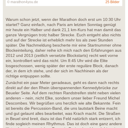
© marathon4you.de
25 Bilder
Warum schon jetzt, wenn der Marathon doch erst um 10:30 Uhr
startet? Ganz einfach, nach Paris am letzten Sonntag genügt
mir heute ein Halber und dank 21,1 km-Kurs hat man damit das
ganze Vergnügen trotz halber Strecke. Euch entgeht also nichts
und auf der Strecke ist erheblich mehr los als zwei Stunden
später. Die Nachmeldung bescherte mir eine Startnummer ohne
Blockeinteilung, daher reihe ich mich nach den Erfahrungen aus
2012 und 2013 (zeitlich versetzte Blockstarts) recht weit vorne
ein, kontrolliert wird das nicht. Um 8:45 Uhr wird die Elite
losgeschossen, wenig später der erste reguläre Block, danach
der, in dem ich stehe, und der sich im Nachhinein als der
richtige entpuppen sollte.
Zunächst ein paar Meter geradeaus, geht es dann nach rechts
direkt auf der den Rhein überspannenden Kennedybrücke zur
Beueler Seite. Auf dem rechten Randstreifen steht neben vielen
anderen – nein, nicht Elke, sondern unser lieber Freund Michel
Descombes. Wir begrüßen uns herzlich wie alte Bekannte. Fein
ist bereits die Percussion-Band, die uns lautstark Beine macht
und gut gelaunt alles bearbeitet, was Krach macht. Die Straßen
in Beuel sind breit, dazu ist das Feld natürlich stark entzerrt, ich
finde sogleich meinen Rhythmus. Das ist doch eine ganz andere