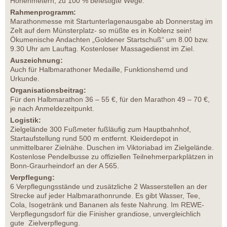
Höhenmetern, zu 100 % befestigte Wege.
Rahmenprogramm:
Marathonmesse mit Startunterlagenausgabe ab Donnerstag im
Zelt auf dem Münsterplatz- so müßte es in Koblenz sein!
Ökumenische Andachten „Goldener Startschuß“ um 8.00 bzw.
9.30 Uhr am Lauftag. Kostenloser Massagedienst im Ziel.
Auszeichnung:
Auch für Halbmarathoner Medaille, Funktionshemd und
Urkunde.
Organisationsbeitrag:
Für den Halbmarathon 36 – 55 €, für den Marathon 49 – 70 €,
je nach Anmeldezeitpunkt.
Logistik:
Zielgelände 300 Fußmeter fußläufig zum Hauptbahnhof,
Startaufstellung rund 500 m entfernt. Kleiderdepot in
unmittelbarer Zielnähe. Duschen im Viktoriabad im Zielgelände.
Kostenlose Pendelbusse zu offiziellen Teilnehmerparkplätzen in
Bonn-Graurheindorf an der A 565.
Verpflegung:
6 Verpflegungsstände und zusätzliche 2 Wasserstellen an der
Strecke auf jeder Halbmarathonrunde. Es gibt Wasser, Tee,
Cola, Isogetränk und Bananen als feste Nahrung. Im REWE-
Verpflegungsdorf für die Finisher grandiose, unvergleichlich
gute Zielverpflegung.