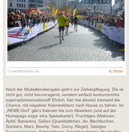
© marathon4you.de
42 Bilder
Nach der Medaillenübergabe geht’s zur Zielverpflegung. Die ist
nicht gut, nicht hervorragend, sondern einfach konkurrenzlos
superspitzesensationell! Ehrlich, hier hat absolut niemand die
Chance, mit negativer Kalorienbilanz nach Hause zu fahren. Im
„REWE-Dorf“ gibt’s Kalorien bis zum Abwinken (und auf der
Homepage sogar eine Speisekarte!). Fruchtiges (Melonen,
Äpfel, Bananen), Süßes (Quarkbällchen, div. Blechkuchen,
Snickers, Mars, Bounty, Twix, Corny, Riegel), Salziges
(Laugenstangen, Schmalzbrote, Frischkäsebrote), Herzhaftes