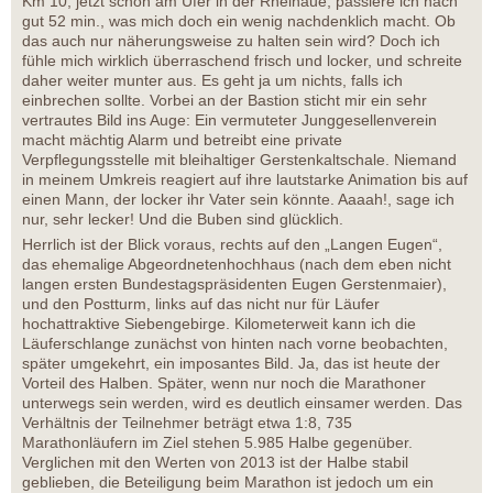
Km 10, jetzt schon am Ufer in der Rheinaue, passiere ich nach
gut 52 min., was mich doch ein wenig nachdenklich macht. Ob
das auch nur näherungsweise zu halten sein wird? Doch ich
fühle mich wirklich überraschend frisch und locker, und schreite
daher weiter munter aus. Es geht ja um nichts, falls ich
einbrechen sollte. Vorbei an der Bastion sticht mir ein sehr
vertrautes Bild ins Auge: Ein vermuteter Junggesellenverein
macht mächtig Alarm und betreibt eine private
Verpflegungsstelle mit bleihaltiger Gerstenkaltschale. Niemand
in meinem Umkreis reagiert auf ihre lautstarke Animation bis auf
einen Mann, der locker ihr Vater sein könnte. Aaaah!, sage ich
nur, sehr lecker! Und die Buben sind glücklich.
Herrlich ist der Blick voraus, rechts auf den „Langen Eugen“,
das ehemalige Abgeordnetenhochhaus (nach dem eben nicht
langen ersten Bundestagspräsidenten Eugen Gerstenmaier),
und den Postturm, links auf das nicht nur für Läufer
hochattraktive Siebengebirge. Kilometerweit kann ich die
Läuferschlange zunächst von hinten nach vorne beobachten,
später umgekehrt, ein imposantes Bild. Ja, das ist heute der
Vorteil des Halben. Später, wenn nur noch die Marathoner
unterwegs sein werden, wird es deutlich einsamer werden. Das
Verhältnis der Teilnehmer beträgt etwa 1:8, 735
Marathonläufern im Ziel stehen 5.985 Halbe gegenüber.
Verglichen mit den Werten von 2013 ist der Halbe stabil
geblieben, die Beteiligung beim Marathon ist jedoch um ein