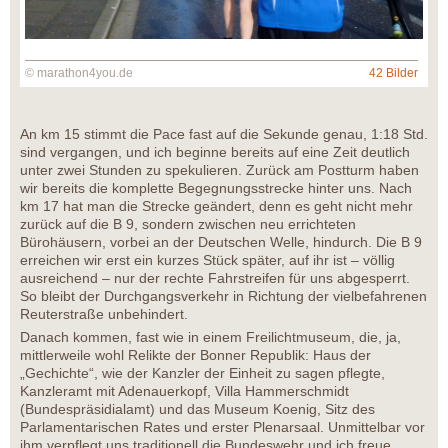
© marathon4you.de
42 Bilder
An km 15 stimmt die Pace fast auf die Sekunde genau, 1:18 Std.
sind vergangen, und ich beginne bereits auf eine Zeit deutlich
unter zwei Stunden zu spekulieren. Zurück am Postturm haben
wir bereits die komplette Begegnungsstrecke hinter uns. Nach
km 17 hat man die Strecke geändert, denn es geht nicht mehr
zurück auf die B 9, sondern zwischen neu errichteten
Bürohäusern, vorbei an der Deutschen Welle, hindurch. Die B 9
erreichen wir erst ein kurzes Stück später, auf ihr ist – völlig
ausreichend – nur der rechte Fahrstreifen für uns abgesperrt.
So bleibt der Durchgangsverkehr in Richtung der vielbefahrenen
Reuterstraße unbehindert.
Danach kommen, fast wie in einem Freilichtmuseum, die, ja,
mittlerweile wohl Relikte der Bonner Republik: Haus der
„Gechichte“, wie der Kanzler der Einheit zu sagen pflegte,
Kanzleramt mit Adenauerkopf, Villa Hammerschmidt
(Bundespräsidialamt) und das Museum Koenig, Sitz des
Parlamentarischen Rates und erster Plenarsaal. Unmittelbar vor
ihm verpflegt uns traditionell die Bundeswehr und ich freue