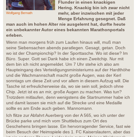
Flunder in einen knackigen
Hering. Knackig bin ich zwar nicht
mehr, aber inzwischen mit jeder
Wolfgang Bernath
Menge Erfahrung gesegnet. Daß
man auch im hohen Alter nie ausgelernt hat, durfte heute
ein unbekannter Autor eines bekannten Marathonportals
erleben.
Wenn man morgens früh zum Laufen hinaus will, muß man
seine Siebensachen abends paratlegen. Gesagt, getan. Doch
wo ist der Championchip? In der Sporttasche. Wo ist diese? Im
Büro. Super. Gott sei Dank habe ich einen Zweitchip. Nur mit
dem bin ich nicht angemeldet. Um 7 Uhr stehe ich also am
Haupteingang des Verteidigungsministeriums auf der Hardthöhe
und die Wachmannschaft macht große Augen, was der Kerl
sonntags um diese Zeit und vor allem in diesem Aufzug will. Die
Tasche ist erfreulicherweise da, wo sie sein soll, jedoch ohne
Chip. Jetzt ist es an mir, große Augen zu machen. Was tun?
Trotzdem mitlaufen, denn wenigstens die Startnummer habe ich
und damit lassen sie mich auf die Strecke und eine Medaille
sollte es am Ende auch geben. Mannomann.
Ich flitze zur Abfahrt Auerberg von der A 565, wo ich unter der
Brücke parke und mich vom Shuttlebus zum Ort des
Geschehens bringen lasse. Ein hervorragender Service, fast wie
beim Besuch der Heimspiele des 1. FC Kaiserslautern, aber das