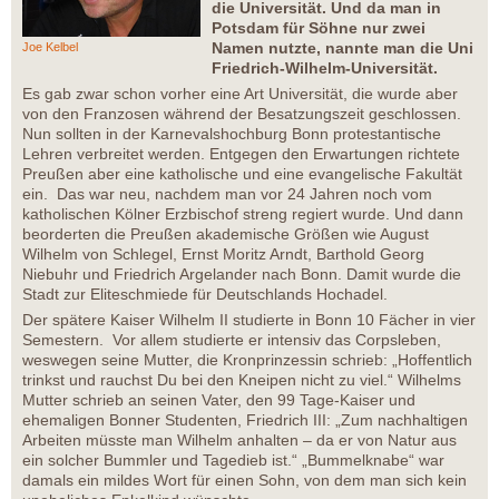
die Universität. Und da man in
Potsdam für Söhne nur zwei
Namen nutzte, nannte man die Uni
Joe Kelbel
Friedrich-Wilhelm-Universität.
Es gab zwar schon vorher eine Art Universität, die wurde aber
von den Franzosen während der Besatzungszeit geschlossen.
Nun sollten in der Karnevalshochburg Bonn protestantische
Lehren verbreitet werden. Entgegen den Erwartungen richtete
Preußen aber eine katholische und eine evangelische Fakultät
ein. Das war neu, nachdem man vor 24 Jahren noch vom
katholischen Kölner Erzbischof streng regiert wurde. Und dann
beorderten die Preußen akademische Größen wie August
Wilhelm von Schlegel, Ernst Moritz Arndt, Barthold Georg
Niebuhr und Friedrich Argelander nach Bonn. Damit wurde die
Stadt zur Eliteschmiede für Deutschlands Hochadel.
Der spätere Kaiser Wilhelm II studierte in Bonn 10 Fächer in vier
Semestern. Vor allem studierte er intensiv das Corpsleben,
weswegen seine Mutter, die Kronprinzessin schrieb: „Hoffentlich
trinkst und rauchst Du bei den Kneipen nicht zu viel.“ Wilhelms
Mutter schrieb an seinen Vater, den 99 Tage-Kaiser und
ehemaligen Bonner Studenten, Friedrich III: „Zum nachhaltigen
Arbeiten müsste man Wilhelm anhalten – da er von Natur aus
ein solcher Bummler und Tagedieb ist.“ „Bummelknabe“ war
damals ein mildes Wort für einen Sohn, von dem man sich kein