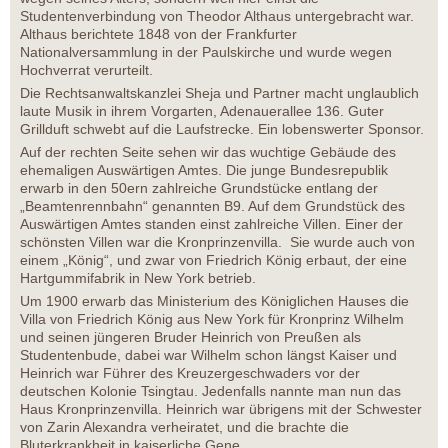
Studentenverbindung von Theodor Althaus untergebracht war.
Althaus berichtete 1848 von der Frankfurter
Nationalversammlung in der Paulskirche und wurde wegen
Hochverrat verurteilt.
Die Rechtsanwaltskanzlei Sheja und Partner macht unglaublich
laute Musik in ihrem Vorgarten, Adenauerallee 136. Guter
Grillduft schwebt auf die Laufstrecke. Ein lobenswerter Sponsor.
Auf der rechten Seite sehen wir das wuchtige Gebäude des
ehemaligen Auswärtigen Amtes. Die junge Bundesrepublik
erwarb in den 50ern zahlreiche Grundstücke entlang der
„Beamtenrennbahn“ genannten B9. Auf dem Grundstück des
Auswärtigen Amtes standen einst zahlreiche Villen. Einer der
schönsten Villen war die Kronprinzenvilla. Sie wurde auch von
einem „König“, und zwar von Friedrich König erbaut, der eine
Hartgummifabrik in New York betrieb.
Um 1900 erwarb das Ministerium des Königlichen Hauses die
Villa von Friedrich König aus New York für Kronprinz Wilhelm
und seinen jüngeren Bruder Heinrich von Preußen als
Studentenbude, dabei war Wilhelm schon längst Kaiser und
Heinrich war Führer des Kreuzergeschwaders vor der
deutschen Kolonie Tsingtau. Jedenfalls nannte man nun das
Haus Kronprinzenvilla. Heinrich war übrigens mit der Schwester
von Zarin Alexandra verheiratet, und die brachte die
Bluterkrankheit in kaiserliche Gene.