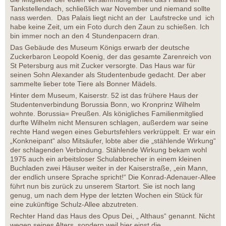
Tankstellendach, schließlich war November und niemand sollte
nass werden. Das Palais liegt nicht an der Laufstrecke und ich
habe keine Zeit, um ein Foto durch den Zaun zu schießen. Ich
bin immer noch an den 4 Stundenpacern dran.
Das Gebäude des Museum Königs erwarb der deutsche
Zuckerbaron Leopold Koenig, der das gesamte Zarenreich von
St Petersburg aus mit Zucker versorgte. Das Haus war für
seinen Sohn Alexander als Studentenbude gedacht. Der aber
sammelte lieber tote Tiere als Bonner Mädels.
Hinter dem Museum, Kaiserstr. 52 ist das frühere Haus der
Studentenverbindung Borussia Bonn, wo Kronprinz Wilhelm
wohnte. Borussia= Preußen. Als königliches Familienmitglied
durfte Wilhelm nicht Mensuren schlagen, außerdem war seine
rechte Hand wegen eines Geburtsfehlers verkrüppelt. Er war ein
„Konkneipant“ also Mitsäufer, lobte aber die „stählende Wirkung“
der schlagenden Verbindung. Stählende Wirkung bekam wohl
1975 auch ein arbeitsloser Schulabbrecher in einem kleinen
Buchladen zwei Häuser weiter in der Kaiserstraße, „ein Mann,
der endlich unsere Sprache spricht!“ Die Konrad-Adenauer-Allee
führt nun bis zurück zu unserem Startort. Sie ist noch lang
genug, um nach dem Hype der letzten Wochen ein Stück für
eine zukünftige Schulz-Allee abzutreten.
Rechter Hand das Haus des Opus Dei, „ Althaus“ genannt. Nicht
wegen seines Alters, sondern weil hier einst die