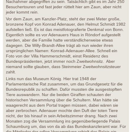
Nachahmer abgegriffen zu sein. Tatsächlich gibt es im Jahr 250
Besuchertouren und fast jeder rüttelt hier am Zaun, aber nicht
jeder kommt rein.
Vor dem Zaun, am Kanzler-Platz, steht der zwei Meter große,
bronzene Kopf von Konrad Adenauer, den Helmut Schmidt 1982
aufstellen ließ. Es ist das meistfotografierte Denkmal von Bonn.
Eigentlich sollte es vor Adenauers Haus in Röndorf aufgestellt
werden, aber die Familie hatte verständlicherweise etwas
dagegen. Die Willy-Brandt-Allee trägt ab nun wieder ihren
ursprünglichen Namen: Konrad-Adenauer-Allee. Schnell ein
Foto von der Villa Hammerschmidt, einst Residenz des
Bundespräsidenten, jetzt immer noch Zweitwohnsitz. Aber
niemand sollte glauben, dass Steinmeier Zweitwohnsitzsteuer
zahlt.
Links nun das Museum König. Hier trat 1948 der
Parlamentarische Rat zusammen, um das Grundgesetz für die
Bundesrepublik zu schaffen. Dafür mussten die ausgestopften
Tiere auswandern. Nur die beiden Giraffen schauten der
historischen Versammlung über die Schultern. Man hätte sie
waagerecht aus dem Portal tragen müssen, dabei wären sie
aber zerbrochen. Adenauer mochte den Duft der toten Tiere
nicht, der bis hinauf in sein Arbeitszimmer drang. Nach zwei
Monaten zog die Versammlung ins gegenüberliegende Palais
Schaumburg um, das von da ab das Bundeskanzleramt war. Für
die Mitglieder der edlen Versammlung erhielt das Palais ein