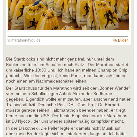
© marathon4you.de
46 Bilder
Die Startblocks sind nicht mehr ganz frei, nur unter dem
Koblenzer Tor ist im Schatten noch Platz. Der Marathon startet
um kaiserliche 10:30 Uhr. Ich habe an meinen Champion Chip
gedacht. Wer den vergisst, keine Panik, man kann sich immer
noch einen am Nachmeldeschalter leihen.
Der Startschuss für den Marathon wird seit der „Bonner Wende“
von meinem Schulkollegen Ashok-Alexander Sridharan
gegeben. Eigentlich wollte er mitlaufen, aber anscheinend hat er
Trainingsdefizit. Deutsche Post-DHL-Chef Prof. Dr. Ehrhart
müsste gerade seinen Halbmarathon beendet haben, er fliegt
heute noch in die USA. Der beste Einpeitscher aller Marathons
ist DJ Nycco , der uns wieder spitzenmäßig kampfklar macht.
In der Diskothek „Die Falle“ legte er damals nicht Musik auf,
aber mein Bruder legte sich mit stärkeren Jungs an. Ich hatte