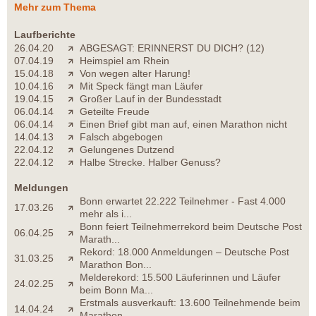
Mehr zum Thema
Laufberichte
26.04.20
ABGESAGT: ERINNERST DU DICH? (12)
07.04.19
Heimspiel am Rhein
15.04.18
Von wegen alter Harung!
10.04.16
Mit Speck fängt man Läufer
19.04.15
Großer Lauf in der Bundesstadt
06.04.14
Geteilte Freude
06.04.14
Einen Brief gibt man auf, einen Marathon nicht
14.04.13
Falsch abgebogen
22.04.12
Gelungenes Dutzend
22.04.12
Halbe Strecke. Halber Genuss?
Meldungen
Bonn erwartet 22.222 Teilnehmer - Fast 4.000
17.03.26
mehr als i...
Bonn feiert Teilnehmerrekord beim Deutsche Post
06.04.25
Marath...
Rekord: 18.000 Anmeldungen – Deutsche Post
31.03.25
Marathon Bon...
Melderekord: 15.500 Läuferinnen und Läufer
24.02.25
beim Bonn Ma...
Erstmals ausverkauft: 13.600 Teilnehmende beim
14.04.24
Marathon...