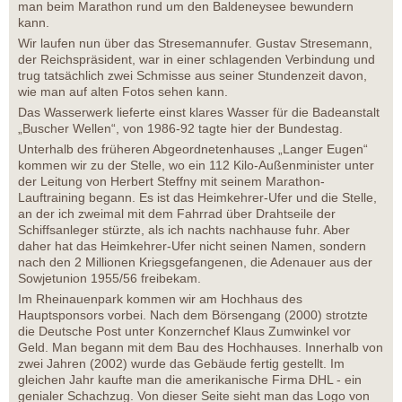
man beim Marathon rund um den Baldeneysee bewundern
kann.
Wir laufen nun über das Stresemannufer. Gustav Stresemann,
der Reichspräsident, war in einer schlagenden Verbindung und
trug tatsächlich zwei Schmisse aus seiner Stundenzeit davon,
wie man auf alten Fotos sehen kann.
Das Wasserwerk lieferte einst klares Wasser für die Badeanstalt
„Buscher Wellen“, von 1986-92 tagte hier der Bundestag.
Unterhalb des früheren Abgeordnetenhauses „Langer Eugen“
kommen wir zu der Stelle, wo ein 112 Kilo-Außenminister unter
der Leitung von Herbert Steffny mit seinem Marathon-
Lauftraining begann. Es ist das Heimkehrer-Ufer und die Stelle,
an der ich zweimal mit dem Fahrrad über Drahtseile der
Schiffsanleger stürzte, als ich nachts nachhause fuhr. Aber
daher hat das Heimkehrer-Ufer nicht seinen Namen, sondern
nach den 2 Millionen Kriegsgefangenen, die Adenauer aus der
Sowjetunion 1955/56 freibekam.
Im Rheinauenpark kommen wir am Hochhaus des
Hauptsponsors vorbei. Nach dem Börsengang (2000) strotzte
die Deutsche Post unter Konzernchef Klaus Zumwinkel vor
Geld. Man begann mit dem Bau des Hochhauses. Innerhalb von
zwei Jahren (2002) wurde das Gebäude fertig gestellt. Im
gleichen Jahr kaufte man die amerikanische Firma DHL - ein
genialer Schachzug. Von dieser Seite sieht man das Logo von