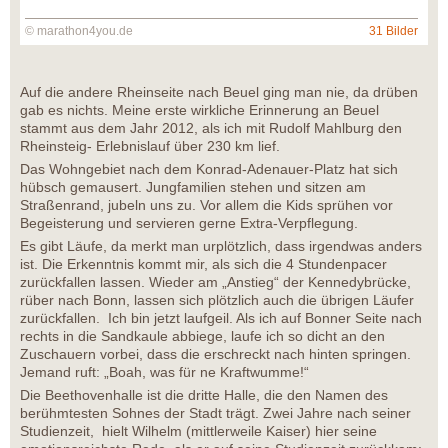
© marathon4you.de
31 Bilder
Auf die andere Rheinseite nach Beuel ging man nie, da drüben
gab es nichts. Meine erste wirkliche Erinnerung an Beuel
stammt aus dem Jahr 2012, als ich mit Rudolf Mahlburg den
Rheinsteig- Erlebnislauf über 230 km lief.
Das Wohngebiet nach dem Konrad-Adenauer-Platz hat sich
hübsch gemausert. Jungfamilien stehen und sitzen am
Straßenrand, jubeln uns zu. Vor allem die Kids sprühen vor
Begeisterung und servieren gerne Extra-Verpflegung.
Es gibt Läufe, da merkt man urplötzlich, dass irgendwas anders
ist. Die Erkenntnis kommt mir, als sich die 4 Stundenpacer
zurückfallen lassen. Wieder am „Anstieg“ der Kennedybrücke,
rüber nach Bonn, lassen sich plötzlich auch die übrigen Läufer
zurückfallen. Ich bin jetzt laufgeil. Als ich auf Bonner Seite nach
rechts in die Sandkaule abbiege, laufe ich so dicht an den
Zuschauern vorbei, dass die erschreckt nach hinten springen.
Jemand ruft: „Boah, was für ne Kraftwumme!“
Die Beethovenhalle ist die dritte Halle, die den Namen des
berühmtesten Sohnes der Stadt trägt. Zwei Jahre nach seiner
Studienzeit, hielt Wilhelm (mittlerweile Kaiser) hier seine