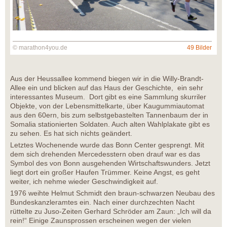
© marathon4you.de
49 Bilder
Aus der Heussallee kommend biegen wir in die Willy-Brandt-
Allee ein und blicken auf das Haus der Geschichte, ein sehr
interessantes Museum. Dort gibt es eine Sammlung skurriler
Objekte, von der Lebensmittelkarte, über Kaugummiautomat
aus den 60ern, bis zum selbstgebastelten Tannenbaum der in
Somalia stationierten Soldaten. Auch alten Wahlplakate gibt es
zu sehen. Es hat sich nichts geändert.
Letztes Wochenende wurde das Bonn Center gesprengt. Mit
dem sich drehenden Mercedesstern oben drauf war es das
Symbol des von Bonn ausgehenden Wirtschaftswunders. Jetzt
liegt dort ein großer Haufen Trümmer. Keine Angst, es geht
weiter, ich nehme wieder Geschwindigkeit auf.
1976 weihte Helmut Schmidt den braun-schwarzen Neubau des
Bundeskanzleramtes ein. Nach einer durchzechten Nacht
rüttelte zu Juso-Zeiten Gerhard Schröder am Zaun: „Ich will da
rein!“ Einige Zaunsprossen erscheinen wegen der vielen