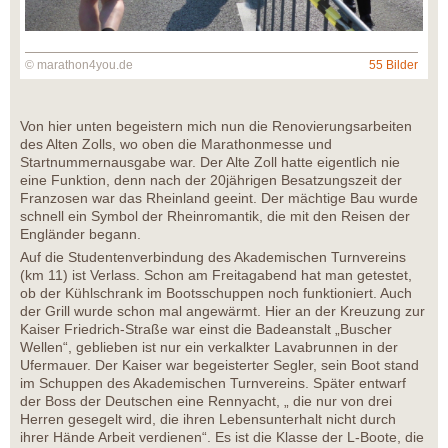
© marathon4you.de
55 Bilder
Von hier unten begeistern mich nun die Renovierungsarbeiten
des Alten Zolls, wo oben die Marathonmesse und
Startnummernausgabe war. Der Alte Zoll hatte eigentlich nie
eine Funktion, denn nach der 20jährigen Besatzungszeit der
Franzosen war das Rheinland geeint. Der mächtige Bau wurde
schnell ein Symbol der Rheinromantik, die mit den Reisen der
Engländer begann.
Auf die Studentenverbindung des Akademischen Turnvereins
(km 11) ist Verlass. Schon am Freitagabend hat man getestet,
ob der Kühlschrank im Bootsschuppen noch funktioniert. Auch
der Grill wurde schon mal angewärmt. Hier an der Kreuzung zur
Kaiser Friedrich-Straße war einst die Badeanstalt „Buscher
Wellen“, geblieben ist nur ein verkalkter Lavabrunnen in der
Ufermauer. Der Kaiser war begeisterter Segler, sein Boot stand
im Schuppen des Akademischen Turnvereins. Später entwarf
der Boss der Deutschen eine Rennyacht, „ die nur von drei
Herren gesegelt wird, die ihren Lebensunterhalt nicht durch
ihrer Hände Arbeit verdienen“. Es ist die Klasse der L-Boote, die