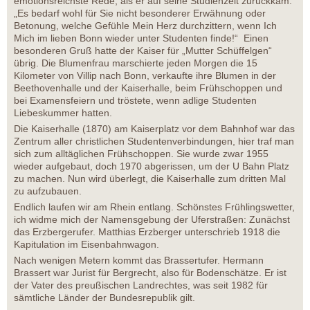
emotionsreichste Rede, als er auf seine Studienzeit zurückkam:
„Es bedarf wohl für Sie nicht besonderer Erwähnung oder
Betonung, welche Gefühle Mein Herz durchzittern, wenn Ich
Mich im lieben Bonn wieder unter Studenten finde!“ Einen
besonderen Gruß hatte der Kaiser für „Mutter Schüffelgen“
übrig. Die Blumenfrau marschierte jeden Morgen die 15
Kilometer von Villip nach Bonn, verkaufte ihre Blumen in der
Beethovenhalle und der Kaiserhalle, beim Frühschoppen und
bei Examensfeiern und tröstete, wenn adlige Studenten
Liebeskummer hatten.
Die Kaiserhalle (1870) am Kaiserplatz vor dem Bahnhof war das
Zentrum aller christlichen Studentenverbindungen, hier traf man
sich zum alltäglichen Frühschoppen. Sie wurde zwar 1955
wieder aufgebaut, doch 1970 abgerissen, um der U Bahn Platz
zu machen. Nun wird überlegt, die Kaiserhalle zum dritten Mal
zu aufzubauen.
Endlich laufen wir am Rhein entlang. Schönstes Frühlingswetter,
ich widme mich der Namensgebung der Uferstraßen: Zunächst
das Erzbergerufer. Matthias Erzberger unterschrieb 1918 die
Kapitulation im Eisenbahnwagon.
Nach wenigen Metern kommt das Brassertufer. Hermann
Brassert war Jurist für Bergrecht, also für Bodenschätze. Er ist
der Vater des preußischen Landrechtes, was seit 1982 für
sämtliche Länder der Bundesrepublik gilt.