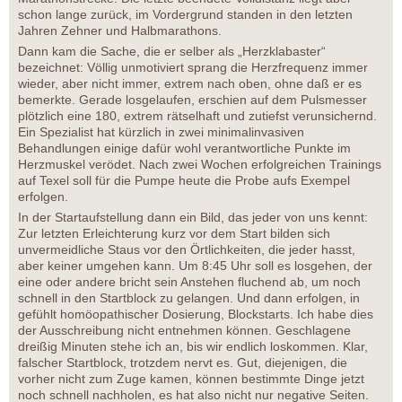
schon lange zurück, im Vordergrund standen in den letzten
Jahren Zehner und Halbmarathons.
Dann kam die Sache, die er selber als „Herzklabaster“
bezeichnet: Völlig unmotiviert sprang die Herzfrequenz immer
wieder, aber nicht immer, extrem nach oben, ohne daß er es
bemerkte. Gerade losgelaufen, erschien auf dem Pulsmesser
plötzlich eine 180, extrem rätselhaft und zutiefst verunsichernd.
Ein Spezialist hat kürzlich in zwei minimalinvasiven
Behandlungen einige dafür wohl verantwortliche Punkte im
Herzmuskel verödet. Nach zwei Wochen erfolgreichen Trainings
auf Texel soll für die Pumpe heute die Probe aufs Exempel
erfolgen.
In der Startaufstellung dann ein Bild, das jeder von uns kennt:
Zur letzten Erleichterung kurz vor dem Start bilden sich
unvermeidliche Staus vor den Örtlichkeiten, die jeder hasst,
aber keiner umgehen kann. Um 8:45 Uhr soll es losgehen, der
eine oder andere bricht sein Anstehen fluchend ab, um noch
schnell in den Startblock zu gelangen. Und dann erfolgen, in
gefühlt homöopathischer Dosierung, Blockstarts. Ich habe dies
der Ausschreibung nicht entnehmen können. Geschlagene
dreißig Minuten stehe ich an, bis wir endlich loskommen. Klar,
falscher Startblock, trotzdem nervt es. Gut, diejenigen, die
vorher nicht zum Zuge kamen, können bestimmte Dinge jetzt
noch schnell nachholen, es hat also nicht nur negative Seiten.