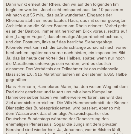
Dann winkt erneut der Rhein, den wir auf den folgenden km
begleiten werden. Josef sieht entspannt aus, km 10 passieren
wir nach gut 55 min., das paßt wunderbar. Eingangs der
Rheinaue steht ein neuerbautes Haus, das mit seiner gewagten
Architektur an die Kölner Bauten am Rhein erinnert. Vorbei geht
es an der Bastion, immer mit herrlichem Blick voraus, rechts auf
den „Langen Eugen“, das ehemalige Abgeordnetenhochhaus,
und den Postturm, links auf das herrliche Siebengebirge.
Kilometerweit kann ich die Läuferschlange zunächst nach vorne
beobachten, später von vorne nach hinten, ein imposantes Bild.
Ja, das ist heute der Vorteil des Halben, später, wenn nur noch
die Marathonis unterwegs sein werden, wird es deutlich
einsamer. Das Verhältnis der Teilnehmer ist das mittlerweile
klassische 1:6, 915 Marathonläufern im Ziel stehen 6.055 Halbe
gegenüber.
Hans-Hermann, Hannelores Mann, hat den weiten Weg mit dem
Rad nicht gescheut und feuert uns mit einem Kumpel an.
Hannelore selber haben wir mittlerweile verloren, sie wird das
Ziel aber sicher erreichen. Die Villa Hammerschmidt, der Bonner
Dienstsitz des Bundespräsidenten, wird passiert, ebenso mit
dem Wasserwerk das ehemalige Ausweichquartier des
Deutschen Bundestags während der Renovierung des
ehemaligen Plenarsaals. Sogar die Jungs mit dem privaten
Bierstand sind wieder hier. Ja, Johannes, wer in Bilstein läuft,