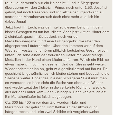
raus – auch wenn’s nur ein Halber ist – und in Siegerpose
überqueren wir den Zielstrich. Prima, noch unter 1:53, Josef ist
gelöst, hat noch Reserven und schließt einen irgendwann zu
startenden Marathonversuch doch nicht mehr aus. Ich bin
dabei, Juppi!
Jetzt fragt Ihr Euch, was der Titel zu diesem Bericht mit dem
bisher Gesagten zu tun hat. Nichts. Aber jetzt kütt et: Hinter dem
Zieleinlauf, quasi im Zielauslauf, noch vor der
Medaillenübergabe, führt eine Fußgängerbrücke über den
abgesperrten Läuferbereich. Über den kommen wir auf dem
Weg zum Festzelt und hören plötzlich lautstarkes Geschrei von
unten. Ich sehe einen der freiwilligen Helfer mit jeder Menge
Medaillen in der Hand einen Läufer anfahren. Welch ein Bild, so
etwas habe ich noch nie gesehen. Und der Stress geht weiter.
Wieder schreit er ihn an, geht wild gestikulierend auf ihn zu. Da
geschieht Ungewöhnliches, ich bleibe stehen und beobachte die
Szenerie weiter. Endet das in einer Schlägerei? Fast muß man
es vermuten, so böse sieht die Sache von oben aus. Wieder
und wieder zeigt der Helfer in die verkehrte Richtung, also die,
aus der der Läufer kam – den Zielbogen. Dann kapiere ich es:
Ein Marathonläufer ist falsch abgebogen.
Ca. 300 bis 400 m vor dem Ziel werden Halb- und
Marathonläufer getrennt. Unmittelbar an der Abzweigung
hängen rechts und links zwei Schilder mit vergleichsweise