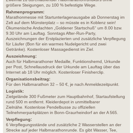
größere Steigungen, zu 100 % befestigte Wege.
Rahmenprogramm:
Marathonmesse mit Startunterlagenausgabe ab Donnerstag im
Zelt auf dem Münsterplatz – so müsste es in Koblenz sein!
Ökumenische Andachten „Goldener Startschuß“ um 8.00 bzw.
9.30 Uhr am Lauftag. Sonntags After-Run-Party,
Auszeichnungen der Erstplazierten und zusätzliche Verpflegung
für Läufer (Bon für ein warmes Nudelgericht und zwei
Getränke). Kostenloser Massagedienst im Ziel.
Auszeichnung:
Auch für Halbmarathoner Medaille, Funktionshemd, Urkunde
per Post, Schnellausdruck der Urkunde am Lauftag über das
Internet ab 18 Uhr möglich. Kostenloser Finisherclip.
Organisationsbeitrag:
Für den Halbmarathon 32 – 50 €, je nach Anmeldezeitpunkt.
Logistik:
Zielgelände 300 Fußmeter zum Hauptbahnhof, Startaufstellung
rund 500 m entfernt. Kleiderdepot in unmittelbarer
Zielnähe. Kostenlose Pendelbusse zu offiziellen
Teilnehmerparkplätzen in Bonn-Graurheindorf an der A 565.
Verpflegung:
6 Verpflegungsstände und zusätzliche 2 Wasserstellen an der
Strecke auf jeder Halbmarathonrunde. Es gibt Wasser, Tee,