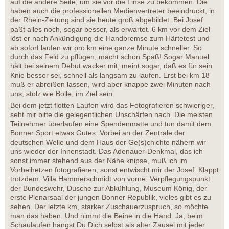
auf die andere Seite, um sie vor die Linse zu bekommen. Die
haben auch die professionellen Medienvertreter beeindruckt, in
der Rhein-Zeitung sind sie heute groß abgebildet. Bei Josef
paßt alles noch, sogar besser, als erwartet. 6 km vor dem Ziel
löst er nach Ankündigung die Handbremse zum Härtetest und
ab sofort laufen wir pro km eine ganze Minute schneller. So
durch das Feld zu pflügen, macht schon Spaß! Sogar Manuel
hält bei seinem Debut wacker mit, meint sogar, daß es für sein
Knie besser sei, schnell als langsam zu laufen. Erst bei km 18
muß er abreißen lassen, wird aber knappe zwei Minuten nach
uns, stolz wie Bolle, im Ziel sein.
Bei dem jetzt flotten Laufen wird das Fotografieren schwieriger,
seht mir bitte die gelegentlichen Unschärfen nach. Die meisten
Teilnehmer überlaufen eine Spendenmatte und tun damit dem
Bonner Sport etwas Gutes. Vorbei an der Zentrale der
deutschen Welle und dem Haus der Ge(s)chichte nähern wir
uns wieder der Innenstadt. Das Adenauer-Denkmal, das ich
sonst immer stehend aus der Nähe knipse, muß ich im
Vorbeihetzen fotografieren, sonst entwischt mir der Josef. Klappt
trotzdem. Villa Hammerschmidt von vorne, Verpflegungspunkt
der Bundeswehr, Dusche zur Abkühlung, Museum König, der
erste Plenarsaal der jungen Bonner Republik, vieles gibt es zu
sehen. Der letzte km, starker Zuschauerzuspruch, so möchte
man das haben. Und nimmt die Beine in die Hand. Ja, beim
Schaulaufen hängst Du Dich selbst als alter Zausel mit jeder