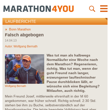
LAUFBERICHTE
Bonn Marathon
Falsch abgebogen
14.04.13
Autor:
Wolfgang Bernath
Was tut man als halbwegs
Normalläufer eine Woche nach
dem Marathon? Regenerieren,
richtig. Was tut man, wenn der
gute Freund nach langer,
erzwungener lauftechnischer
Pause durchblicken läßt, er
wünsche sich eine Begleitung?
Wolfgang Bernath
Mitlaufen, auch richtig.
Mein Freund Josef, mittlerweile ehrenhaft in der M 60
angekommen, war früher schnell. Richtig schnell. 2:30 Std.
stehen bei ihm zu Buche, selbstverständlich auf der
Marathonstrecke. Die letzte beendete Volldistanz liegt aber