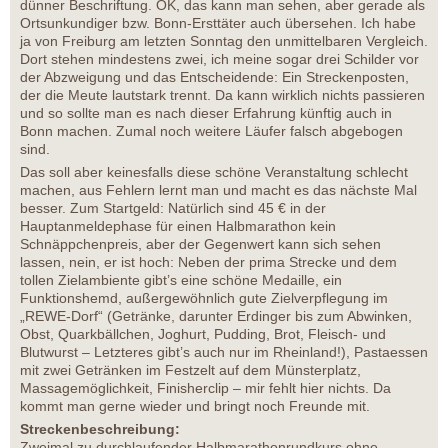
dünner Beschriftung. OK, das kann man sehen, aber gerade als
Ortsunkundiger bzw. Bonn-Ersttäter auch übersehen. Ich habe
ja von Freiburg am letzten Sonntag den unmittelbaren Vergleich.
Dort stehen mindestens zwei, ich meine sogar drei Schilder vor
der Abzweigung und das Entscheidende: Ein Streckenposten,
der die Meute lautstark trennt. Da kann wirklich nichts passieren
und so sollte man es nach dieser Erfahrung künftig auch in
Bonn machen. Zumal noch weitere Läufer falsch abgebogen
sind.
Das soll aber keinesfalls diese schöne Veranstaltung schlecht
machen, aus Fehlern lernt man und macht es das nächste Mal
besser. Zum Startgeld: Natürlich sind 45 € in der
Hauptanmeldephase für einen Halbmarathon kein
Schnäppchenpreis, aber der Gegenwert kann sich sehen
lassen, nein, er ist hoch: Neben der prima Strecke und dem
tollen Zielambiente gibt’s eine schöne Medaille, ein
Funktionshemd, außergewöhnlich gute Zielverpflegung im
„REWE-Dorf“ (Getränke, darunter Erdinger bis zum Abwinken,
Obst, Quarkbällchen, Joghurt, Pudding, Brot, Fleisch- und
Blutwurst – Letzteres gibt’s auch nur im Rheinland!), Pastaessen
mit zwei Getränken im Festzelt auf dem Münsterplatz,
Massagemöglichkeit, Finisherclip – mir fehlt hier nichts. Da
kommt man gerne wieder und bringt noch Freunde mit.
Streckenbeschreibung:
Zweimal zu durchlaufender Halbmarathonrundkurs ohne