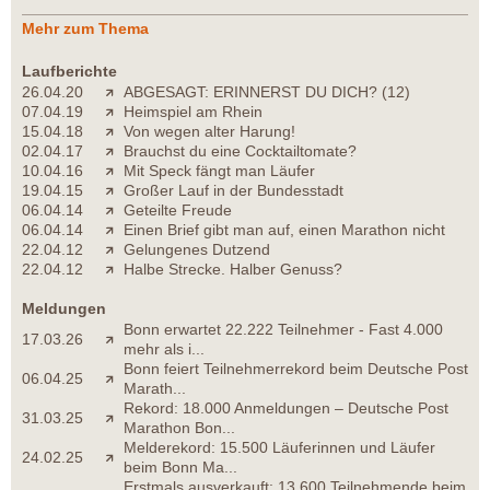
Mehr zum Thema
Laufberichte
26.04.20
ABGESAGT: ERINNERST DU DICH? (12)
07.04.19
Heimspiel am Rhein
15.04.18
Von wegen alter Harung!
02.04.17
Brauchst du eine Cocktailtomate?
10.04.16
Mit Speck fängt man Läufer
19.04.15
Großer Lauf in der Bundesstadt
06.04.14
Geteilte Freude
06.04.14
Einen Brief gibt man auf, einen Marathon nicht
22.04.12
Gelungenes Dutzend
22.04.12
Halbe Strecke. Halber Genuss?
Meldungen
Bonn erwartet 22.222 Teilnehmer - Fast 4.000
17.03.26
mehr als i...
Bonn feiert Teilnehmerrekord beim Deutsche Post
06.04.25
Marath...
Rekord: 18.000 Anmeldungen – Deutsche Post
31.03.25
Marathon Bon...
Melderekord: 15.500 Läuferinnen und Läufer
24.02.25
beim Bonn Ma...
Erstmals ausverkauft: 13.600 Teilnehmende beim