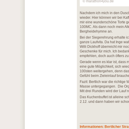
© marathon4you.de
Nachdem ich mich in den Dusch
wieder. Hier können wir bei Ka
mir eine wunderschöne Torte 
100MC. Als dann noch mein Alt
Bergheidehymne an.
Bei der Siegerehrung erhalte i
ganze Laufvita. Da hat Inge wa
Willi Dickhoff überreicht mir 
Geschenke für mich. Ich bedank
empfehlen, doch auch öfters zu
Gerade wenn es klar ist, dass m
eine gute Möglichkeit, sich wie
100sten weitergehen, denn das
Gefühl beim Zieleinlauf brauch
Fazit: Bertlich war die richtige
Masse untergegangen. Die Organ
Mit drei Runden wird der Lauf n
Das Kuchenbuffet ist alleine sc
2.12. und dann haben wir s
Informationen: Bertlicher Str