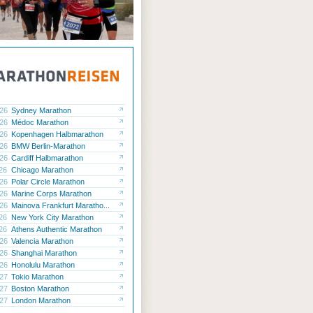
.26
Sydney Marathon
.26
Médoc Marathon
.26
Kopenhagen Halbmarathon
.26
BMW Berlin-Marathon
.26
Cardiff Halbmarathon
.26
Chicago Marathon
.26
Polar Circle Marathon
.26
Marine Corps Marathon
.26
Mainova Frankfurt Maratho...
.26
New York City Marathon
.26
Athens Authentic Marathon
.26
Valencia Marathon
.26
Shanghai Marathon
.26
Honolulu Marathon
.27
Tokio Marathon
.27
Boston Marathon
.27
London Marathon