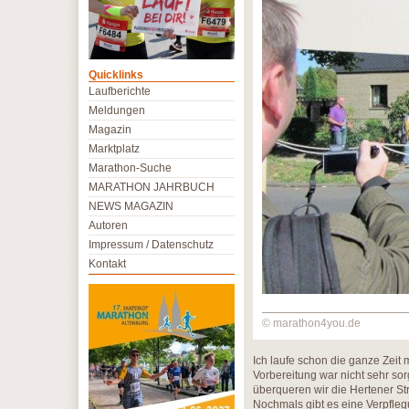
Quicklinks
Laufberichte
Meldungen
Magazin
Marktplatz
Marathon-Suche
MARATHON JAHRBUCH
NEWS MAGAZIN
Autoren
Impressum / Datenschutz
Kontakt
© marathon4you.de
Ich laufe schon die ganze Zeit 
Vorbereitung war nicht sehr sor
überqueren wir die Hertener S
Nochmals gibt es eine Verpfleg