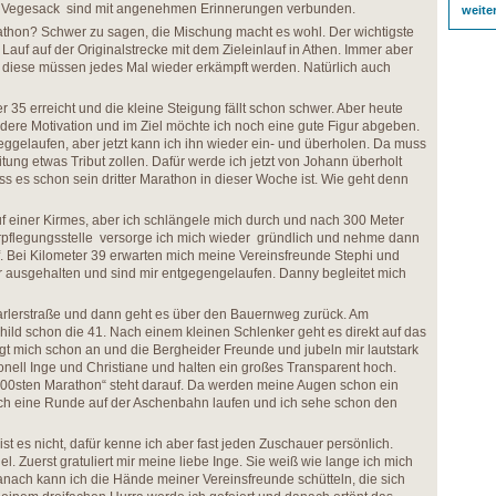
 Vegesack sind mit angenehmen Erinnerungen verbunden.
weite
thon? Schwer zu sagen, die Mischung macht es wohl. Der wichtigste
Lauf auf der Originalstrecke mit dem Zieleinlauf in Athen. Immer aber
 diese müssen jedes Mal wieder erkämpft werden. Natürlich auch
 35 erreicht und die kleine Steigung fällt schon schwer. Aber heute
ere Motivation und im Ziel möchte ich noch eine gute Figur abgeben.
eggelaufen, aber jetzt kann ich ihn wieder ein- und überholen. Da muss
tung etwas Tribut zollen. Dafür werde ich jetzt von Johann überholt
ass es schon sein dritter Marathon in dieser Woche ist. Wie geht denn
auf einer Kirmes, aber ich schlängele mich durch und nach 300 Meter
erpflegungsstelle versorge ich mich wieder gründlich und nehme dann
iff. Bei Kilometer 39 erwarten mich meine Vereinsfreunde Stephi und
r ausgehalten und sind mir entgegengelaufen. Danny begleitet mich
rlerstraße und dann geht es über den Bauernweg zurück. Am
hild schon die 41. Nach einem kleinen Schlenker geht es direkt auf das
gt mich schon an und die Bergheider Freunde und jubeln mir lautstark
ionell Inge und Christiane und halten ein großes Transparent hoch.
100sten Marathon“ steht darauf. Da werden meine Augen schon ein
och eine Runde auf der Aschenbahn laufen und ich sehe schon den
st es nicht, dafür kenne ich aber fast jeden Zuschauer persönlich.
l. Zuerst gratuliert mir meine liebe Inge. Sie weiß wie lange ich mich
anach kann ich die Hände meiner Vereinsfreunde schütteln, die sich