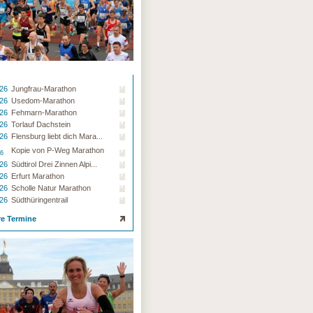
.26
Jungfrau-Marathon
.26
Usedom-Marathon
.26
Fehmarn-Marathon
.26
Torlauf Dachstein
.26
Flensburg liebt dich Mara...
Kopie von P-Weg Marathon
26
.26
Südtirol Drei Zinnen Alpi...
.26
Erfurt Marathon
.26
Scholle Natur Marathon
.26
Südthüringentrail
re Termine