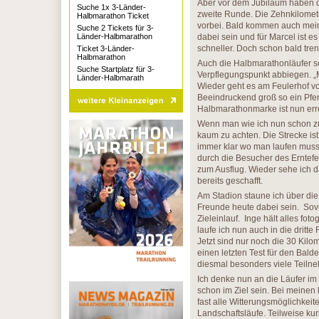
Aber vor dem Jubiläum haben die
Suche 1x 3-Länder-
zweite Runde. Die Zehnkilometer
Halbmarathon Ticket
vorbei. Bald kommen auch mein
Suche 2 Tickets für 3-
Länder-Halbmarathon
dabei sein und für Marcel ist e
schneller. Doch schon bald tr
Ticket 3-Länder-
Halbmarathon
Auch die Halbmarathonläufer s
Suche Startplatz für 3-
Verpflegungspunkt abbiegen. „M
Länder-Halbmarath
Wieder geht es am Feulerhof vo
Beeindruckend groß so ein Pferd
Halbmarathonmarke ist nun erre
Wenn man wie ich nun schon zu
kaum zu achten. Die Strecke ist 
immer klar wo man laufen muss.
durch die Besucher des Erntefe
zum Ausflug. Wieder sehe ich 
bereits geschafft.
Am Stadion staune ich über di
Freunde heute dabei sein. Sovi
Zieleinlauf. Inge hält alles fot
laufe ich nun auch in die dritte
Jetzt sind nur noch die 30 Kilo
einen letzten Test für den Bal
diesmal besonders viele Teilne
Ich denke nun an die Läufer im 
schon im Ziel sein. Bei meinen
fast alle Witterungsmöglichkei
Landschaftsläufe. Teilweise ku