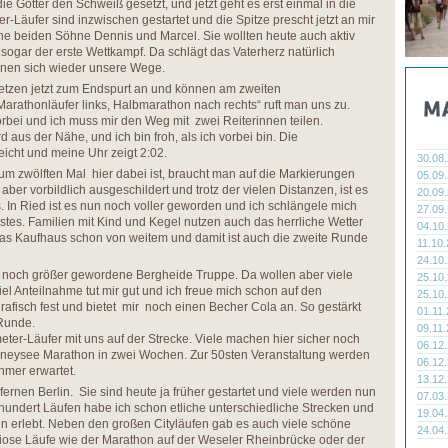
 Götter den Schweiß gesetzt, und jetzt geht es erst einmal in die
-Läufer sind inzwischen gestartet und die Spitze prescht jetzt an mir
e beiden Söhne Dennis und Marcel. Sie wollten heute auch aktiv
s sogar der erste Wettkampf. Da schlägt das Vaterherz natürlich
ennen sich wieder unsere Wege.
etzen jetzt zum Endspurt an und können am zweiten
arathonläufer links, Halbmarathon nach rechts“ ruft man uns zu.
rbei und ich muss mir den Weg mit zwei Reiterinnen teilen.
 aus der Nähe, und ich bin froh, als ich vorbei bin. Die
icht und meine Uhr zeigt 2:02.
30.08
m zwölften Mal hier dabei ist, braucht man auf die Markierungen
05.09
aber vorbildlich ausgeschildert und trotz der vielen Distanzen, ist es
20.09
 In Ried ist es nun noch voller geworden und ich schlängele mich
27.09
stes. Familien mit Kind und Kegel nutzen auch das herrliche Wetter
04.10
das Kaufhaus schon von weitem und damit ist auch die zweite Runde
11.10
24.10
e noch größer gewordene Bergheide Truppe. Da wollen aber viele
25.10
el Anteilnahme tut mir gut und ich freue mich schon auf den
25.10
ografisch fest und bietet mir noch einen Becher Cola an. So gestärkt
01.11
 Runde.
09.11
meter-Läufer mit uns auf der Strecke. Viele machen hier sicher noch
06.12
deneysee Marathon in zwei Wochen. Zur 50sten Veranstaltung werden
06.12
hmer erwartet.
13.12
fernen Berlin. Sie sind heute ja früher gestartet und viele werden nun
07.03
 hundert Läufen habe ich schon etliche unterschiedliche Strecken und
19.04
ten erlebt. Neben den großen Cityläufen gab es auch viele schöne
24.04
riose Läufe wie der Marathon auf der Weseler Rheinbrücke oder der