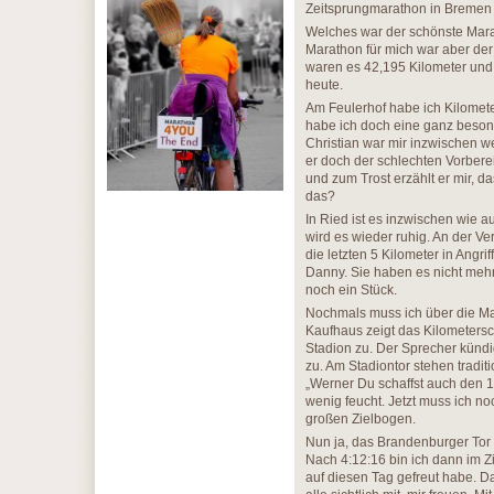
Zeitsprungmarathon in Bremen
Welches war der schönste Mara
Marathon für mich war aber der 
waren es 42,195 Kilometer und
heute.
Am Feulerhof habe ich Kilometer
habe ich doch eine ganz besond
Christian war mir inzwischen w
er doch der schlechten Vorberei
und zum Trost erzählt er mir, d
das?
In Ried ist es inzwischen wie 
wird es wieder ruhig. An der V
die letzten 5 Kilometer in Angr
Danny. Sie haben es nicht meh
noch ein Stück.
Nochmals muss ich über die Ma
Kaufhaus zeigt das Kilometersc
Stadion zu. Der Sprecher kündi
zu. Am Stadiontor stehen tradit
„Werner Du schaffst auch den 
wenig feucht. Jetzt muss ich n
großen Zielbogen.
Nun ja, das Brandenburger Tor i
Nach 4:12:16 bin ich dann im Zie
auf diesen Tag gefreut habe. D