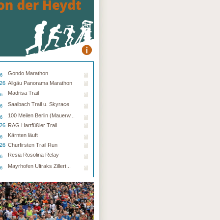
Gondo Marathon
26
.26
Allgäu Panorama Marathon
Madrisa Trail
26
Saalbach Trail u. Skyrace
26
100 Meilen Berlin (Mauerw...
26
.26
RAG Hartfüßler Trail
Kärnten läuft
26
.26
Churfirsten Trail Run
Resia Rosolina Relay
26
Mayrhofen Ultraks Zillert...
26