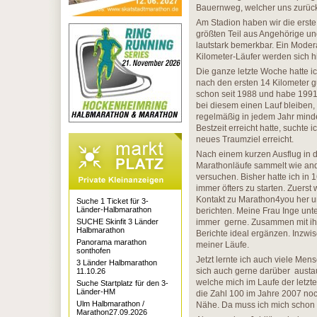
Bauernweg, welcher uns zurück
Am Stadion haben wir die erste
größten Teil aus Angehörige u
lautstark bemerkbar. Ein Moder
Kilometer-Läufer werden sich h
Die ganze letzte Woche hatte i
nach den ersten 14 Kilometer g
schon seit 1988 und habe 1991 m
bei diesem einen Lauf bleiben,
regelmäßig in jedem Jahr mind
Bestzeit erreicht hatte, suchte 
neues Traumziel erreicht.
Nach einem kurzen Ausflug in d
Marathonläufe sammelt wie ande
versuchen. Bisher hatte ich in 1
immer öfters zu starten. Zuerst
Kontakt zu Marathon4you her u
Suche 1 Ticket für 3-
Länder-Halbmarathon
berichten. Meine Frau Inge unt
SUCHE Skinfit 3 Länder
immer gerne. Zusammen mit ihr
Halbmarathon
Berichte ideal ergänzen. Inzwi
Panorama marathon
meiner Läufe.
sonthofen
Jetzt lernte ich auch viele Me
3 Länder Halbmarathon
sich auch gerne darüber austau
11.10.26
welche mich im Laufe der letzt
Suche Startplatz für den 3-
Länder-HM
die Zahl 100 im Jahre 2007 noch
Ulm Halbmarathon /
Nähe. Da muss ich mich schon m
Marathon27.09.2026