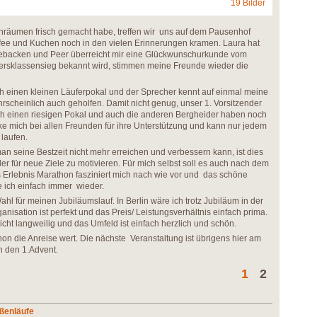
19 Bilder
räumen frisch gemacht habe, treffen wir uns auf dem Pausenhof
ffee und Kuchen noch in den vielen Erinnerungen kramen. Laura hat
gebacken und Peer überreicht mir eine Glückwunschurkunde vom
ersklassensieg bekannt wird, stimmen meine Freunde wieder die
ch einen kleinen Läuferpokal und der Sprecher kennt auf einmal meine
hrscheinlich auch geholfen. Damit nicht genug, unser 1. Vorsitzender
noch einen riesigen Pokal und auch die anderen Bergheider haben noch
e mich bei allen Freunden für ihre Unterstützung und kann nur jedem
 laufen.
an seine Bestzeit nicht mehr erreichen und verbessern kann, ist dies
der für neue Ziele zu motivieren. Für mich selbst soll es auch nach dem
 Erlebnis Marathon fasziniert mich nach wie vor und das schöne
e ich einfach immer wieder.
 Wahl für meinen Jubiläumslauf. In Berlin wäre ich trotz Jubiläum in der
isation ist perfekt und das Preis/ Leistungsverhältnis einfach prima.
icht langweilig und das Umfeld ist einfach herzlich und schön.
hon die Anreise wert. Die nächste Veranstaltung ist übrigens hier am
chon den 1.Advent.
1
2
aßenläufe