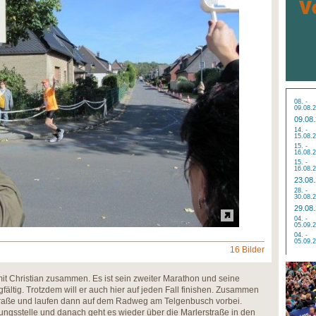
08. -
09.08.
09.08
14. -
15.08.
15. -
16.08.
15. -
16.08.
23.08
28. -
30.08.
29.08
04. -
05.09.
04. -
05.09.
16 Bilder
mit Christian zusammen. Es ist sein zweiter Marathon und seine
gfältig. Trotzdem will er auch hier auf jeden Fall finishen. Zusammen
traße und laufen dann auf dem Radweg am Telgenbusch vorbei.
ungsstelle und danach geht es wieder über die Marlerstraße in den