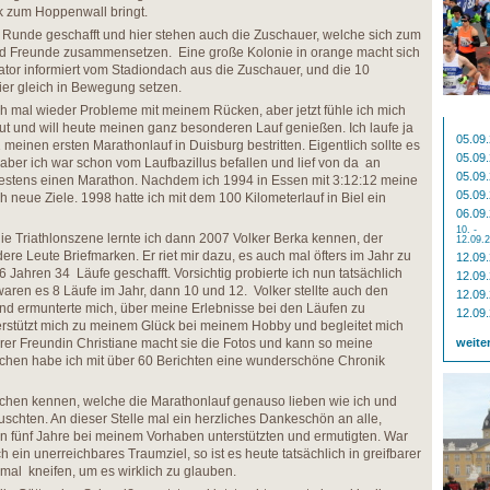
 zum Hoppenwall bringt.
 Runde geschafft und hier stehen auch die Zuschauer, welche sich zum
nd Freunde zusammensetzen. Eine große Kolonie in orange macht sich
ator informiert vom Stadiondach aus die Zuschauer, und die 10
ier gleich in Bewegung setzen.
ch mal wieder Probleme mit meinem Rücken, aber jetzt fühle ich mich
ut und will heute meinen ganz besonderen Lauf genießen. Ich laufe ja
05.09
einen ersten Marathonlauf in Duisburg bestritten. Eigentlich sollte es
05.09
 aber ich war schon vom Laufbazillus befallen und lief von da an
05.09
estens einen Marathon. Nachdem ich 1994 in Essen mit 3:12:12 meine
05.09
ich neue Ziele. 1998 hatte ich mit dem 100 Kilometerlauf in Biel ein
06.09
10. -
ie Triathlonszene lernte ich dann 2007 Volker Berka kennen, der
12.09.
re Leute Briefmarken. Er riet mir dazu, es auch mal öfters im Jahr zu
12.09
6 Jahren 34 Läufe geschafft. Vorsichtig probierte ich nun tatsächlich
12.09
 waren es 8 Läufe im Jahr, dann 10 und 12. Volker stellte auch den
12.09
nd ermunterte mich, über meine Erlebnisse bei den Läufen zu
12.09
erstützt mich zu meinem Glück bei meinem Hobby und begleitet mich
er Freundin Christiane macht sie die Fotos und kann so meine
weite
schen habe ich mit über 60 Berichten eine wunderschöne Chronik
nschen kennen, welche die Marathonlauf genauso lieben wie ich und
schten. An dieser Stelle mal ein herzliches Dankeschön an alle,
en fünf Jahre bei meinem Vorhaben unterstützten und ermutigten. War
 ein unerreichbares Traumziel, so ist es heute tatsächlich in greifbarer
al kneifen, um es wirklich zu glauben.