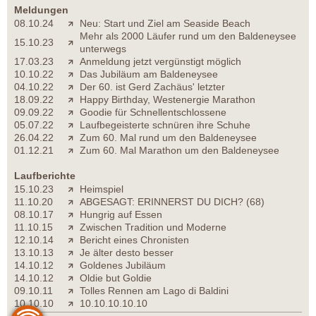
Meldungen
08.10.24
Neu: Start und Ziel am Seaside Beach
Mehr als 2000 Läufer rund um den Baldeneysee
15.10.23
unterwegs
17.03.23
Anmeldung jetzt vergünstigt möglich
10.10.22
Das Jubiläum am Baldeneysee
04.10.22
Der 60. ist Gerd Zachäus' letzter
18.09.22
Happy Birthday, Westenergie Marathon
09.09.22
Goodie für Schnellentschlossene
05.07.22
Laufbegeisterte schnüren ihre Schuhe
26.04.22
Zum 60. Mal rund um den Baldeneysee
01.12.21
Zum 60. Mal Marathon um den Baldeneysee
Laufberichte
15.10.23
Heimspiel
11.10.20
ABGESAGT: ERINNERST DU DICH? (68)
08.10.17
Hungrig auf Essen
11.10.15
Zwischen Tradition und Moderne
12.10.14
Bericht eines Chronisten
13.10.13
Je älter desto besser
14.10.12
Goldenes Jubiläum
14.10.12
Oldie but Goldie
09.10.11
Tolles Rennen am Lago di Baldini
10.10.10
10.10.10.10.10