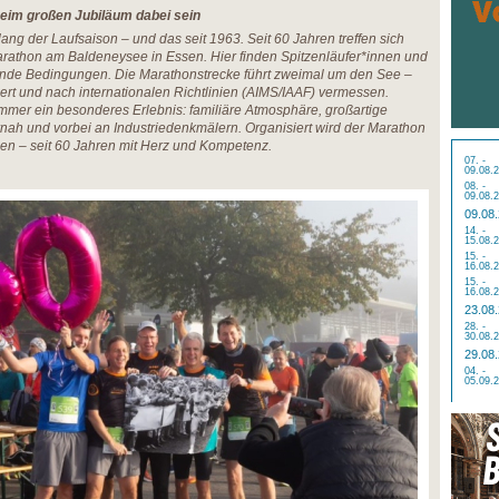
eim großen Jubiläum dabei sein
ng der Laufsaison – und das seit 1963. Seit 60 Jahren treffen sich
rathon am Baldeneysee in Essen. Hier finden Spitzenläufer*innen und
gende Bedingungen. Die Marathonstrecke führt zweimal um den See –
ltiert und nach internationalen Richtlinien (AIMS/IAAF) vermessen.
mmer ein besonderes Erlebnis: familiäre Atmosphäre, großartige
nah und vorbei an Industriedenkmälern. Organisiert wird der Marathon
nnen – seit 60 Jahren mit Herz und Kompetenz.
07. -
09.08.
08. -
09.08.
09.08
14. -
15.08.
15. -
16.08.
15. -
16.08.
23.08
28. -
30.08.
29.08
04. -
05.09.