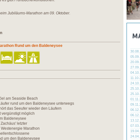
nd es gibt Frühbucherkonditionen.
 beim Jubiläums-Marathon am 09. Oktober.
on
Marathon Rund um den Baldeneysee
30.08
05.09
20.09
27.09
04.10
11.10
24.10
25.10
25.10
 Ziel am Seaside Beach
01.11
Läufer rund um den Baldeneysee unterwegs
09.11
ört das Seeufer wieder den Läufern
06.12
 vergünstigt möglich
06.12
am Baldeneysee
13.12
 Zachäus' letzter
07.03
, Westenergie Marathon
19.04
nellentschlossene
24.04
nd um den Baldeneysee