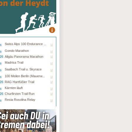
Swiss Alps 100 Endurance ...
26
Gondo Marathon
26
.26
Allgäu Panorama Marathon
Madrisa Trail
26
Saalbach Trail u. Skyrace
26
100 Meilen Berlin (Mauerw...
26
.26
RAG Hartfüßler Trail
Kärnten läuft
26
.26
Churfirsten Trail Run
Resia Rosolina Relay
26