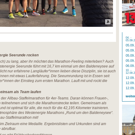
04. -
05.09.
05.09
05.09
nergie Seerunde rocken
05.09
05.09
noch) zu lang, aber ihr möchtet das Marathon-Feeling miterleben? Auch
06.09
estenergie Seerunde führt mit 16,7 km einmal um den Baldeneysee auf
10. -
icht nur erfahrene Langläufer*innen lieben diese Disziplin, sie ist auch
12.09.
er*innen mit etwas Lauferfahrung. Die Seeumrundung ist in Essen seit
12.09
fer*innen der Einstieg zum ersten Marathon. Lauft mit und rockt die
12.09
12.09
meinsam als Team laufen
weite
ch der Allbau-Staffelmarathon für 4er-Teams. Daran können Frauen-,
 teilnehmen und sich die Marathonstrecke teilen. Gemeinsam als
 ist optimal für alle, die noch für die 42,195 Kilometer trainieren.
e Atmosphäre des Westenergie Marathons „Rund um den Baldeneysee“.
lbau-Staffelmarathon mit!
im Zielraum eine Medaille. Ergebnislisten und Urkunden sind am
 abrufbar.