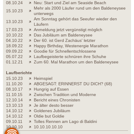
08.10.24
Neu: Start und Ziel am Seaside Beach
Mehr als 2000 Läufer rund um den Baldeneysee
15.10.23
unterwegs
Am Sonntag gehört das Seeufer wieder den
13.10.23
Läufern
17.03.23
Anmeldung jetzt vergünstigt möglich
10.10.22
Das Jubiläum am Baldeneysee
04.10.22
Der 60. ist Gerd Zachäus' letzter
18.09.22
Happy Birthday, Westenergie Marathon
09.09.22
Goodie für Schnellentschlossene
05.07.22
Laufbegeisterte schnüren ihre Schuhe
01.12.21
Zum 60. Mal Marathon um den Baldeneysee
Laufberichte
15.10.23
Heimspiel
11.10.20
ABGESAGT: ERINNERST DU DICH? (68)
08.10.17
Hungrig auf Essen
11.10.15
Zwischen Tradition und Moderne
12.10.14
Bericht eines Chronisten
13.10.13
Je älter desto besser
14.10.12
Goldenes Jubiläum
14.10.12
Oldie but Goldie
09.10.11
Tolles Rennen am Lago di Baldini
10.10.10
10.10.10.10.10