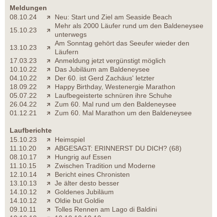
Meldungen
08.10.24
Neu: Start und Ziel am Seaside Beach
Mehr als 2000 Läufer rund um den Baldeneysee
15.10.23
unterwegs
Am Sonntag gehört das Seeufer wieder den
13.10.23
Läufern
17.03.23
Anmeldung jetzt vergünstigt möglich
10.10.22
Das Jubiläum am Baldeneysee
04.10.22
Der 60. ist Gerd Zachäus' letzter
18.09.22
Happy Birthday, Westenergie Marathon
05.07.22
Laufbegeisterte schnüren ihre Schuhe
26.04.22
Zum 60. Mal rund um den Baldeneysee
01.12.21
Zum 60. Mal Marathon um den Baldeneysee
Laufberichte
15.10.23
Heimspiel
11.10.20
ABGESAGT: ERINNERST DU DICH? (68)
08.10.17
Hungrig auf Essen
11.10.15
Zwischen Tradition und Moderne
12.10.14
Bericht eines Chronisten
13.10.13
Je älter desto besser
14.10.12
Goldenes Jubiläum
14.10.12
Oldie but Goldie
09.10.11
Tolles Rennen am Lago di Baldini