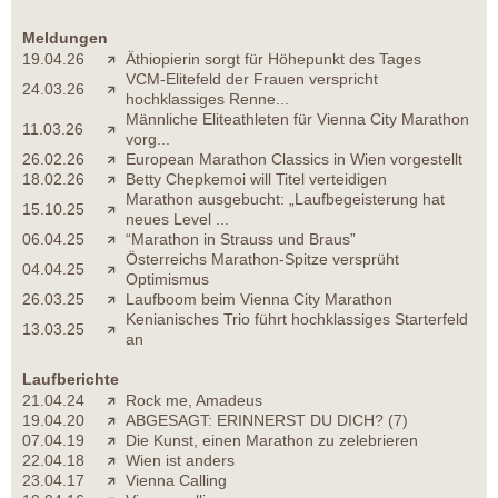
Meldungen
19.04.26
Äthiopierin sorgt für Höhepunkt des Tages
VCM-Elitefeld der Frauen verspricht
24.03.26
hochklassiges Renne...
Männliche Eliteathleten für Vienna City Marathon
11.03.26
vorg...
26.02.26
European Marathon Classics in Wien vorgestellt
18.02.26
Betty Chepkemoi will Titel verteidigen
Marathon ausgebucht: „Laufbegeisterung hat
15.10.25
neues Level ...
06.04.25
“Marathon in Strauss und Braus”
Österreichs Marathon-Spitze versprüht
04.04.25
Optimismus
26.03.25
Laufboom beim Vienna City Marathon
Kenianisches Trio führt hochklassiges Starterfeld
13.03.25
an
Laufberichte
21.04.24
Rock me, Amadeus
19.04.20
ABGESAGT: ERINNERST DU DICH? (7)
07.04.19
Die Kunst, einen Marathon zu zelebrieren
22.04.18
Wien ist anders
23.04.17
Vienna Calling