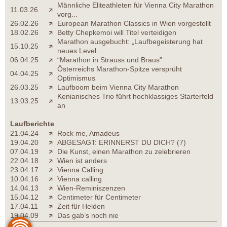
Männliche Eliteathleten für Vienna City Marathon
11.03.26
vorg...
26.02.26
European Marathon Classics in Wien vorgestellt
18.02.26
Betty Chepkemoi will Titel verteidigen
Marathon ausgebucht: „Laufbegeisterung hat
15.10.25
neues Level ...
06.04.25
“Marathon in Strauss und Braus”
Österreichs Marathon-Spitze versprüht
04.04.25
Optimismus
26.03.25
Laufboom beim Vienna City Marathon
Kenianisches Trio führt hochklassiges Starterfeld
13.03.25
an
Laufberichte
21.04.24
Rock me, Amadeus
19.04.20
ABGESAGT: ERINNERST DU DICH? (7)
07.04.19
Die Kunst, einen Marathon zu zelebrieren
22.04.18
Wien ist anders
23.04.17
Vienna Calling
10.04.16
Vienna calling
14.04.13
Wien-Reminiszenzen
15.04.12
Centimeter für Centimeter
17.04.11
Zeit für Helden
19.04.09
Das gab’s noch nie