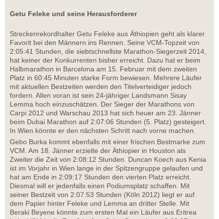
Getu Feleke und seine Herausforderer
Streckenrekordhalter Getu Feleke aus Äthiopien geht als klarer
Favorit bei den Männern ins Rennen. Seine VCM-Topzeit von
2:05:41 Stunden, die siebtschnellste Marathon-Siegerzeit 2014,
hat keiner der Konkurrenten bisher erreicht. Dazu hat er beim
Halbmarathon in Barcelona am 15. Februar mit dem zweiten
Platz in 60:45 Minuten starke Form bewiesen. Mehrere Läufer
mit aktuellen Bestzeiten werden den Titelverteidiger jedoch
fordern. Allen voran ist sein 24-jähriger Landsmann Sisay
Lemma hoch einzuschätzen. Der Sieger der Marathons von
Carpi 2012 und Warschau 2013 hat sich heuer am 23. Jänner
beim Dubai Marathon auf 2:07:06 Stunden (5. Platz) gesteigert.
In Wien könnte er den nächsten Schritt nach vorne machen.
Gebo Burka kommt ebenfalls mit einer frischen Bestmarke zum
VCM. Am 18. Jänner erzielte der Äthiopier in Houston als
Zweiter die Zeit von 2:08:12 Stunden. Duncan Koech aus Kenia
ist im Vorjahr in Wien lange in der Spitzengruppe gelaufen und
hat am Ende in 2:09:17 Stunden den vierten Platz erreicht.
Diesmal will er jedenfalls einen Podiumsplatz schaffen. Mit
seiner Bestzeit von 2:07:53 Stunden (Köln 2012) liegt er auf
dem Papier hinter Feleke und Lemma an dritter Stelle. Mit
Beraki Beyene könnte zum ersten Mal ein Läufer aus Eritrea