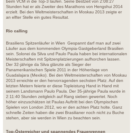
beim VCM in die Top-3 laufen. Seine Bestzeit von 2:08:27
Stunden hat er als Zweiter des Marathons von Hengshui 2014
erzielt. Bei den Weltmeisterschaften in Moskau 2013 zeigte er
an elfter Stelle ein gutes Resultat.
Rio calling
Brasiliens Spitzenläufer in Wien Gespannt darf man auf zwei
Läufer aus dem kommenden Olympia-Gastgeberland Brasilien
sein. Solonei da Silva und Paulo Paula haben bei internationalen
Meisterschaften mit Spitzenplatzierungen aufhorchen lassen.
Der 32-jährige da Silva glänzte als Sieger der
Panamerikanischen Spiele 2011 in der Höhenlage von
Guadalajara (Mexiko). Bei den Weltmeisterschaften von Moskau
2013 erreichte er den hervorragenden sechsten Platz. Auf den
letzten Metern feierte er diese Topleistung Hand in Hand mit
seinem Landsmann Paulo Paula. Der 35-jährige Paula wurde in
2:11:40 Stunden zeitgleich auf Rang sieben gewertet. Noch
höher einzuschätzen ist Paulas Auftritt bei den Olympischen
Spielen von London 2012, wo er den achten Platz holte. Ganz
schnelle Zeiten haben die zwei Brasilianer noch nicht zu Buche
stehen, aber sie werden in Wien zu beachten sein.
Top-Österreicher und spannendes Frauenrennen