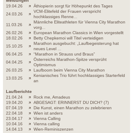
Meldungen
19.04.26
Äthiopierin sorgt für Höhepunkt des Tages
VCM-Elitefeld der Frauen verspricht
24.03.26
hochklassiges Renne...
Männliche Eliteathleten für Vienna City Marathon
11.03.26
vorg...
26.02.26
European Marathon Classics in Wien vorgestellt
18.02.26
Betty Chepkemoi will Titel verteidigen
Marathon ausgebucht: „Laufbegeisterung hat
15.10.25
neues Level ...
06.04.25
“Marathon in Strauss und Braus”
Österreichs Marathon-Spitze versprüht
04.04.25
Optimismus
26.03.25
Laufboom beim Vienna City Marathon
Kenianisches Trio führt hochklassiges Starterfeld
13.03.25
an
Laufberichte
21.04.24
Rock me, Amadeus
19.04.20
ABGESAGT: ERINNERST DU DICH? (7)
07.04.19
Die Kunst, einen Marathon zu zelebrieren
22.04.18
Wien ist anders
23.04.17
Vienna Calling
10.04.16
Vienna calling
14.04.13
Wien-Reminiszenzen