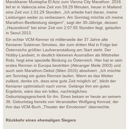
Marokkaner Mustapha El Aziz zum Vienna City Marathon. 2016
lief er in Valencia eine Zeit von 59:29 Minuten, heuer in Mailand
eine Zeit von 1:01:29 Stunden. „Ich arbeite hart daran, meine
Leistungen weiter zu verbessern. Am Sonntag möchte ich meine
Marathon-Bestleistung steigern“, sagt der 30-Jährige, dessen
„Hausrekord“ bei einer Zeit von 2:07:55 Stunden liegt, gelaufen
in Seoul 2013.
Ein echter VCM-Kenner ist mittlerweile der 37 Jahre alte
Kenianer Suleiman Simotwo, der zum dritten Mal in Folge bei
Österreichs größter Laufveranstaltung am Start steht. Der
Hobby-Landwirt, in deutlich kleineren Ausmaßen als Mitstreiter
Robi, hegt eine spezielle Bindung zu Österreich. Hier hat er sein
erstes Rennen in Europa bestritten (Attnanger Meile 2003) und
auch sein Marathon-Debüt (Wien 2015) absolviert. „Ich möchte
am Sonntag ein gutes Rennen laufen. Wenn es das Wetter
zulässt, denke ich, dass eine gute Zeit möglich ist“, blickt der
Kenianer optimistisch nach vorne. Gelänge ihm ein gutes
Ergebnis, wäre das ein tolles, nachträgliches
Geburtstagsgeschenk für ihn. Eines bekam er heute an seinem
36. Geburtstag bereits von Veranstalter Wolfgang Konrad, der
ihm das VCM-Buch „Theater der Emotionen“ überreichte.
Rückkehr eines ehemaligen Siegers