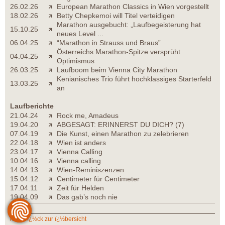
26.02.26
European Marathon Classics in Wien vorgestellt
18.02.26
Betty Chepkemoi will Titel verteidigen
Marathon ausgebucht: „Laufbegeisterung hat
15.10.25
neues Level ...
06.04.25
“Marathon in Strauss und Braus”
Österreichs Marathon-Spitze versprüht
04.04.25
Optimismus
26.03.25
Laufboom beim Vienna City Marathon
Kenianisches Trio führt hochklassiges Starterfeld
13.03.25
an
Laufberichte
21.04.24
Rock me, Amadeus
19.04.20
ABGESAGT: ERINNERST DU DICH? (7)
07.04.19
Die Kunst, einen Marathon zu zelebrieren
22.04.18
Wien ist anders
23.04.17
Vienna Calling
10.04.16
Vienna calling
14.04.13
Wien-Reminiszenzen
15.04.12
Centimeter für Centimeter
17.04.11
Zeit für Helden
19.04.09
Das gab’s noch nie
zurï¿½ck zur ï¿½bersicht