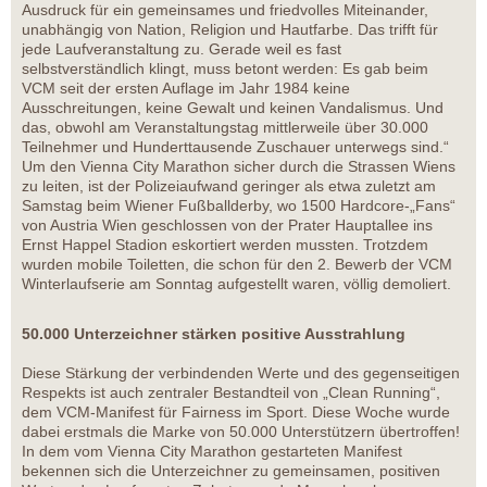
Ausdruck für ein gemeinsames und friedvolles Miteinander,
unabhängig von Nation, Religion und Hautfarbe. Das trifft für
jede Laufveranstaltung zu. Gerade weil es fast
selbstverständlich klingt, muss betont werden: Es gab beim
VCM seit der ersten Auflage im Jahr 1984 keine
Ausschreitungen, keine Gewalt und keinen Vandalismus. Und
das, obwohl am Veranstaltungstag mittlerweile über 30.000
Teilnehmer und Hunderttausende Zuschauer unterwegs sind.“
Um den Vienna City Marathon sicher durch die Strassen Wiens
zu leiten, ist der Polizeiaufwand geringer als etwa zuletzt am
Samstag beim Wiener Fußballderby, wo 1500 Hardcore-„Fans“
von Austria Wien geschlossen von der Prater Hauptallee ins
Ernst Happel Stadion eskortiert werden mussten. Trotzdem
wurden mobile Toiletten, die schon für den 2. Bewerb der VCM
Winterlaufserie am Sonntag aufgestellt waren, völlig demoliert.
50.000 Unterzeichner stärken positive Ausstrahlung
Diese Stärkung der verbindenden Werte und des gegenseitigen
Respekts ist auch zentraler Bestandteil von „Clean Running“,
dem VCM-Manifest für Fairness im Sport. Diese Woche wurde
dabei erstmals die Marke von 50.000 Unterstützern übertroffen!
In dem vom Vienna City Marathon gestarteten Manifest
bekennen sich die Unterzeichner zu gemeinsamen, positiven