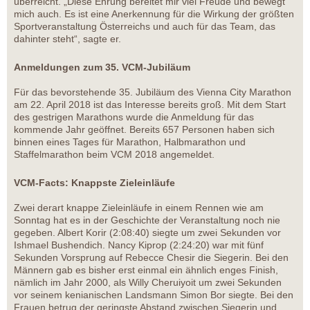
überreicht. „Diese Ehrung bereitet mir viel Freude und bewegt
mich auch. Es ist eine Anerkennung für die Wirkung der größten
Sportveranstaltung Österreichs und auch für das Team, das
dahinter steht“, sagte er.
Anmeldungen zum 35. VCM-Jubiläum
Für das bevorstehende 35. Jubiläum des Vienna City Marathon
am 22. April 2018 ist das Interesse bereits groß. Mit dem Start
des gestrigen Marathons wurde die Anmeldung für das
kommende Jahr geöffnet. Bereits 657 Personen haben sich
binnen eines Tages für Marathon, Halbmarathon und
Staffelmarathon beim VCM 2018 angemeldet.
VCM-Facts: Knappste Zieleinläufe
Zwei derart knappe Zieleinläufe in einem Rennen wie am
Sonntag hat es in der Geschichte der Veranstaltung noch nie
gegeben. Albert Korir (2:08:40) siegte um zwei Sekunden vor
Ishmael Bushendich. Nancy Kiprop (2:24:20) war mit fünf
Sekunden Vorsprung auf Rebecce Chesir die Siegerin. Bei den
Männern gab es bisher erst einmal ein ähnlich enges Finish,
nämlich im Jahr 2000, als Willy Cheruiyoit um zwei Sekunden
vor seinem kenianischen Landsmann Simon Bor siegte. Bei den
Frauen betrug der geringste Abstand zwischen Siegerin und