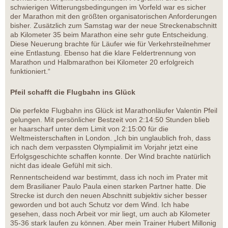
schwierigen Witterungsbedingungen im Vorfeld war es sicher
der Marathon mit den größten organisatorischen Anforderungen
bisher. Zusätzlich zum Samstag war der neue Streckenabschnitt
ab Kilometer 35 beim Marathon eine sehr gute Entscheidung.
Diese Neuerung brachte für Läufer wie für Verkehrsteilnehmer
eine Entlastung. Ebenso hat die klare Feldertrennung von
Marathon und Halbmarathon bei Kilometer 20 erfolgreich
funktioniert.“
Pfeil schafft die Flugbahn ins Glück
Die perfekte Flugbahn ins Glück ist Marathonläufer Valentin Pfeil
gelungen. Mit persönlicher Bestzeit von 2:14:50 Stunden blieb
er haarscharf unter dem Limit von 2:15:00 für die
Weltmeisterschaften in London. „Ich bin unglaublich froh, dass
ich nach dem verpassten Olympialimit im Vorjahr jetzt eine
Erfolgsgeschichte schaffen konnte. Der Wind brachte natürlich
nicht das ideale Gefühl mit sich.
Rennentscheidend war bestimmt, dass ich noch im Prater mit
dem Brasilianer Paulo Paula einen starken Partner hatte. Die
Strecke ist durch den neuen Abschnitt subjektiv sicher besser
geworden und bot auch Schutz vor dem Wind. Ich habe
gesehen, dass noch Arbeit vor mir liegt, um auch ab Kilometer
35-36 stark laufen zu können. Aber mein Trainer Hubert Millonig