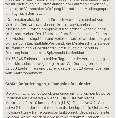
wir müssen auch die Entwicklungen am Laufmarkt erkennen“,
resümierte Veranstalter Wolfgang Konrad beim Mediengespräch
am Tag nach dem Lauf.
„Der emotionalste Moment für mich war der Zieleinlauf von
Valentin Pfeil. Er hat in dieses Rennen wirklich alles
hineingelegt. Großes Kompliment und großen Respekt dafür“,
so Konrad weiter. Der 10-km-Lauf am Samstag soll auf jeden
Fall wieder durchgeführt und weiter entwickelt werden. „Es gibt
Signale vom Leichtathletik-Verband, die Meisterschaften wieder
im Rahmen des VCM durchzuführen. Auch ein Schritt in
Richtung internationales Spitzenfeld ist denkbar.“
Mit 36.048 Finishern an beiden Tagen hat die Veranstaltung
mehr Menschen bewegt als je zuvor. Am Sonntag erreichten
32.533 Läuferinnen und Läufer das Ziel, 6.319 davon über die
volle Marathondistanz.
Größte Anforderungen, reibungslos funktioniert
Die organisatorische Abwicklung eines umfangreichen Bewerbs-
Portfolios am Samstag – Vienna 10K, Österreichische
Meisterschaften 10 km und 5 km (U18), Get active 4.2, Get
active 2.0 und der ebenfalls erstmals durchgeführte Get active
Inclusion Run – hat reibungslos funktioniert. Organisationsleiter
Gerhard Wehr: „Mit dem erweiterten Programm und den