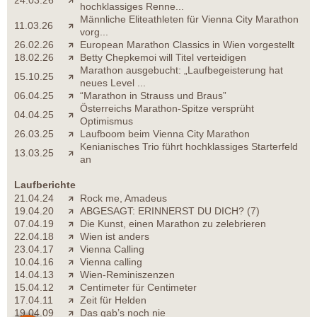
24.03.26
hochklassiges Renne...
Männliche Eliteathleten für Vienna City Marathon
11.03.26
vorg...
26.02.26
European Marathon Classics in Wien vorgestellt
18.02.26
Betty Chepkemoi will Titel verteidigen
Marathon ausgebucht: „Laufbegeisterung hat
15.10.25
neues Level ...
06.04.25
“Marathon in Strauss und Braus”
Österreichs Marathon-Spitze versprüht
04.04.25
Optimismus
26.03.25
Laufboom beim Vienna City Marathon
Kenianisches Trio führt hochklassiges Starterfeld
13.03.25
an
Laufberichte
21.04.24
Rock me, Amadeus
19.04.20
ABGESAGT: ERINNERST DU DICH? (7)
07.04.19
Die Kunst, einen Marathon zu zelebrieren
22.04.18
Wien ist anders
23.04.17
Vienna Calling
10.04.16
Vienna calling
14.04.13
Wien-Reminiszenzen
15.04.12
Centimeter für Centimeter
17.04.11
Zeit für Helden
19.04.09
Das gab’s noch nie