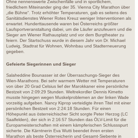
Ohne nennenswerte Zwischenfälle und in sportlichem,
friedlichem Miteinander ging der 35. Vienna City Marathon über
„die Bühne“. Trotz erhöhter Temperaturen, gab es seitens des
Sanitätsdienstes Wiener Rotes Kreuz weniger Interventionen als
erwartet. Hunderttausende waren bei Österreichs größter
Laufsportveranstaltung dabei, um die Läufer anzufeuern und die
Sieger am Wiener Rathausplatz und vor dem Burgtheater zu
feiern. Der Startschuss wurde in diesem Jahr von Dr. Michael
Ludwig, Stadtrat für Wohnen, Wohnbau und Stadterneuerung
gegeben.
Gefeierte Siegerinnen und Sieger
Salaheddine Bounasser ist der Überraschungs-Sieger des
Wien-Marathons. Bei sehr warmem Wetter mit Temperaturen
von über 20 Grad Celsius lief der Marokkaner eine persönliche
Bestzeit von 2:09:29 Stunden. Weltrekordler Dennis Kimetto
musste hingegen wegen Muskelproblemen an der linken Wade
vorzeitig aufgeben. Nancy Kiprop verteidigte ihren Titel mit einer
persönlichen Bestzeit von 2:24:18 Stunden. Für einen
Höhepunkt aus österreichischer Sicht sorgte Peter Herzog (LC
Saalfelden), der sich in 2:16:57 Stunden das ÖLV-Limit für die
Europameisterschaften mit einem kämpferischen Schlussspurt
sicherte. Die Kärntnerin Eva Wutti beendet ihren ersten
Marathon als beste Österreicherin und Gesamt-Siebente in