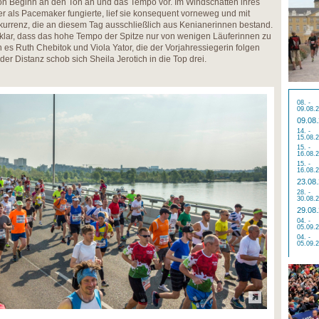
von Beginn an den Ton an und das Tempo vor. Im Windschatten ihres
als Pacemaker fungierte, lief sie konsequent vorneweg und mit
kurrenz, die an diesem Tag ausschließlich aus Kenianerinnen bestand.
klar, dass das hohe Tempo der Spitze nur von wenigen Läuferinnen zu
 es Ruth Chebitok und Viola Yator, die der Vorjahressiegerin folgen
 der Distanz schob sich Sheila Jerotich in die Top drei.
08. -
09.08.
09.08
14. -
15.08.
15. -
16.08.
15. -
16.08.
23.08
28. -
30.08.
29.08
04. -
05.09.
04. -
05.09.