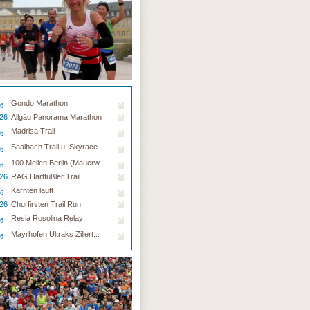
Gondo Marathon
26
.26
Allgäu Panorama Marathon
Madrisa Trail
26
Saalbach Trail u. Skyrace
26
100 Meilen Berlin (Mauerw...
26
.26
RAG Hartfüßler Trail
Kärnten läuft
26
.26
Churfirsten Trail Run
Resia Rosolina Relay
26
Mayrhofen Ultraks Zillert...
26