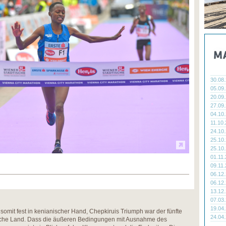
30.08
05.09
20.09
27.09
04.10
11.10
24.10
25.10
25.10
01.11
09.11
06.12
06.12
13.12
07.03
19.04
somit fest in kenianischer Hand, Chepkiruis Triumph war der fünfte
24.04
anische Land. Dass die äußeren Bedingungen mit Ausnahme des