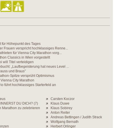
gt für Höhepunkt des Tages
er Frauen verspricht hochklassiges Renne...
athleten für Vienna City Marathon vorg...
on Classics in Wien vorgestellt
will Titel verteidigen
ucht: „Laufbegeisterung hat neues Level ...
rauss und Braus”
rathon-Spitze versprüht Optimismus
Vienna City Marathon
io führt hochklassiges Starterfeld an
eus
Carsten Koczor
INNERST DU DICH? (7)
Klaus Duwe
n Marathon zu zelebrieren
Klaus Sobirey
Anton Reiter
Andreas Bettingen / Judith Strack
Wolfgang Bernath
enzen
Herbert Orlinger