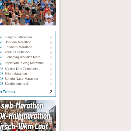
.26
Jungfrau-Marathon
.26
Usedom-Marathon
.26
Fehmarn-Marathon
.26
Torlauf Dachstein
.26
Flensburg liebt dich Mara...
Kopie von P-Weg Marathon
26
.26
Südtirol Drei Zinnen Alpi...
.26
Erfurt Marathon
.26
Scholle Natur Marathon
.26
Südthüringentrail
re Termine