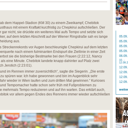
h ab dem Happel-Stadion (KM 30) zu einem Zweikampf, Chebitok
thaus mit einem Kraftakt kurzfristig zu Chepkirui aufschließen. Der
er gar nicht, sie drückte ein weiteres Mal aufs Tempo und setzte sich
ocker, auf dem letzten Abschnitt auf der Wiener Ringstraße sah es lange
05.09
heidung aus.
05.09
05.09
s Streckenrekords vor Augen beschleunigte Chepkirui auf dem letzten
05.09
berquerte nach einem fulminanten Endspurt die Ziellinie in einer Zeit
06.09
erbot sie die bisherige Bestmarke bei den Frauen (2:22:12, Nancy
10. -
 als eine Minute. Chebitok landete knapp dahinter auf Platz zwei
12.09.
ich Jerotich (2:23:01).
12.09
t und im Rennen immer zuversichtlich“, sagte die Siegerin. „Die erste
12.09
nd zu spüren war. Ich habe gewonnen und bin im Augenblick sehr
12.09
 Jahr wieder in Wien laufen und zum dritten Mal gewinnen.“ Kurioses
12.09
 und Tempomacher hatte schon sehr früh mit Fußproblemen zu
e mehrmals Tempo reduzieren und auf ihn warten. Das erklärt auch,
weite
hebitok vor allem gegen Endes des Rennens immer wieder aufschließen