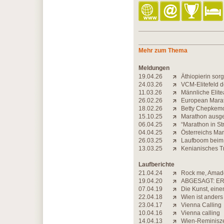
Mehr zum Thema
Meldungen
19.04.26
Äthiopierin sor
24.03.26
VCM-Elitefeld d
11.03.26
Männliche Elite
26.02.26
European Marath
18.02.26
Betty Chepkemoi 
15.10.25
Marathon ausgeb
06.04.25
“Marathon in St
04.04.25
Österreichs Ma
26.03.25
Laufboom beim 
13.03.25
Kenianisches Tr
Laufberichte
21.04.24
Rock me, Amad
19.04.20
ABGESAGT: ER
07.04.19
Die Kunst, eine
22.04.18
Wien ist anders
23.04.17
Vienna Calling
10.04.16
Vienna calling
14.04.13
Wien-Reminisz