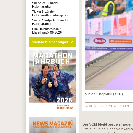
Suche 2x 3Länder-
Halbmarathon
Ticket 3-Länder-
Halbmarathon abzugeben
Suche Startplatz 3Länder-
Halbmarathon
Ulm Halbmarathon /
Marathon27.09.2026
Vibian Chepkirui (KEN)
© VCM - Herbert Neubauer
Der VCM bleibt bei den Frauen 
Erfolg in Folge für das afrik