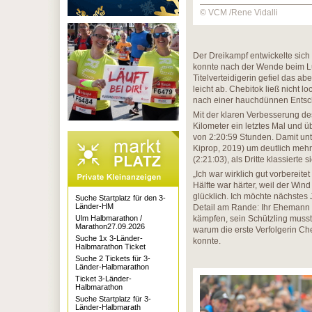
© VCM /Rene Vidalli
Der Dreikampf entwickelte sic
konnte nach der Wende beim Lus
Titelverteidigerin gefiel das ab
leicht ab. Chebitok ließ nicht l
nach einer hauchdünnen Entsc
Mit der klaren Verbesserung de
Kilometer ein letztes Mal und ü
von 2:20:59 Stunden. Damit unt
Kiprop, 2019) um deutlich mehr
(2:21:03), als Dritte klassierte s
„Ich war wirklich gut vorbereite
Hälfte war härter, weil der Wi
glücklich. Ich möchte nächstes
Suche Startplatz für den 3-
Länder-HM
Detail am Rande: Ihr Ehemann
Ulm Halbmarathon /
kämpfen, sein Schützling musst
Marathon27.09.2026
warum die erste Verfolgerin C
Suche 1x 3-Länder-
konnte.
Halbmarathon Ticket
Suche 2 Tickets für 3-
Länder-Halbmarathon
Ticket 3-Länder-
Halbmarathon
Suche Startplatz für 3-
Länder-Halbmarath