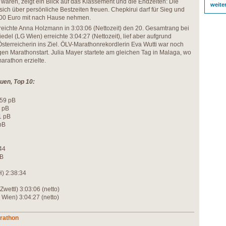
aren, zeigt ein Blick auf das Klassement und die Endzeiten: Die
weite
 sich über persönliche Bestzeiten freuen. Chepkirui darf für Sieg und
000 Euro mit nach Hause nehmen.
rreichte Anna Holzmann in 3:03:06 (Nettozeit) den 20. Gesamtrang bei
del (LG Wien) erreichte 3:04:27 (Nettozeit), lief aber aufgrund
e Österreicherin ins Ziel. ÖLV-Marathonrekordlerin Eva Wutti war noch
igen Marathonstart. Julia Mayer startete am gleichen Tag in Malaga, wo
rathon erzielte.
auen, Top 10:
:59 pB
3 pB
1 pB
pB
44
pB
) 2:38:34
wettl) 3:03:06 (netto)
 Wien) 3:04:27 (netto)
arathon