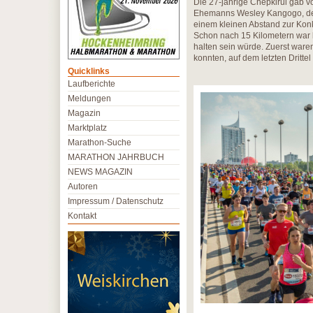
Die 27-jährige Chepkirui gab 
Ehemanns Wesley Kangogo, der 
einem kleinen Abstand zur Kon
Schon nach 15 Kilometern war 
halten sein würde. Zuerst waren
konnten, auf dem letzten Drittel
Quicklinks
Laufberichte
Meldungen
Magazin
Marktplatz
Marathon-Suche
MARATHON JAHRBUCH
NEWS MAGAZIN
Autoren
Impressum / Datenschutz
Kontakt