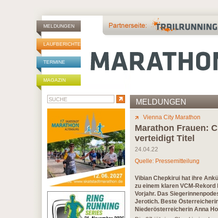
MELDUNGEN
LAUFBERICHTE
TERMINE
MAGAZIN
MELDUNGEN
Vienna City Marathon
Marathon Frauen: Ch
verteidigt Titel
24.04.22
Quelle: Pressemitteilung
Vibian Chepkirui hat ihre Ank
zu einem klaren VCM-Rekord be
Vorjahr. Das Siegerinnenpodes
Jerotich. Beste Österreicheri
Niederösterreicherin Anna H