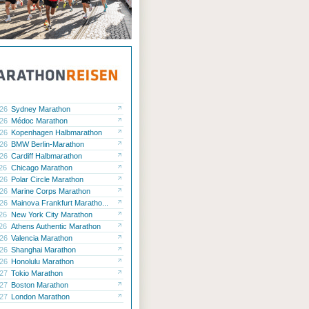
.26
Sydney Marathon
.26
Médoc Marathon
.26
Kopenhagen Halbmarathon
.26
BMW Berlin-Marathon
.26
Cardiff Halbmarathon
.26
Chicago Marathon
.26
Polar Circle Marathon
.26
Marine Corps Marathon
.26
Mainova Frankfurt Maratho...
.26
New York City Marathon
.26
Athens Authentic Marathon
.26
Valencia Marathon
.26
Shanghai Marathon
.26
Honolulu Marathon
.27
Tokio Marathon
.27
Boston Marathon
.27
London Marathon