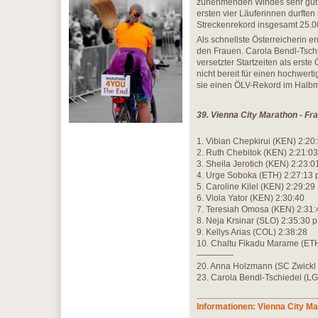
zunehmenden Windes sehr gut w
ersten vier Läuferinnen durften
Streckenrekord insgesamt 25.
Als schnellste Österreicherin e
den Frauen. Carola Bendl-Tschie
versetzter Startzeiten als erst
nicht bereit für einen hochwert
sie einen ÖLV-Rekord im Halbma
39. Vienna City Marathon - Fr
1. Vibian Chepkirui (KEN) 2:20
2. Ruth Chebitok (KEN) 2:21:0
3. Sheila Jerotich (KEN) 2:23:0
4. Urge Soboka (ETH) 2:27:13 
5. Caroline Kilel (KEN) 2:29:29
6. Viola Yator (KEN) 2:30:40
7. Teresiah Omosa (KEN) 2:31:
8. Neja Krsinar (SLO) 2:35:30 
9. Kellys Arias (COL) 2:38:28
10. Chaltu Fikadu Marame (ETH
————-
20. Anna Holzmann (SC Zwickl Z
23. Carola Bendl-Tschiedel (LG
Informationen: Vienna City M