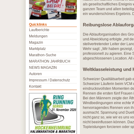
als gesellschaftliches Ereign
ganzen Team und allen beteilig
ein wunderschönes Ergebnis. Da
Reibungslose Ablauforg
Quicklinks
Laufberichte
Die Ablauforganisation des Gro
Meldungen
und Abwicklung erfolgte „mit de
Magazin
stellvertretender Leiter der L
Marktplatz
Wehr sagt: „Wir haben gezeigt, 
professionell zu agieren. Eine 
Marathon-Suche
abgeschlossenen Location. All 
MARATHON JAHRBUCH
NEWS MAGAZIN
Weltklasseleistung un
Autoren
Schweizer Qualitätsarbeit gab 
Impressum / Datenschutz
Schweizer Läuferin beim VCM 
Kontakt
eindrucksvollsten Momenten 
Rennen die ersten fünf Frauen i
Bei den Männern zeigte der Ät
Windbedingungen eine echte We
hervorragendes Rennen von ih
ausmacht. Spannung und Duelle
nicht ganz so, wie wir es uns vo
nicht beeinflussen können. Da
Topleistungen forcieren oder 