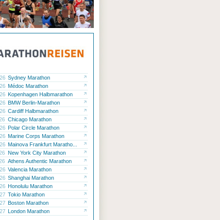
.26
Sydney Marathon
.26
Médoc Marathon
.26
Kopenhagen Halbmarathon
.26
BMW Berlin-Marathon
.26
Cardiff Halbmarathon
.26
Chicago Marathon
.26
Polar Circle Marathon
.26
Marine Corps Marathon
.26
Mainova Frankfurt Maratho...
.26
New York City Marathon
.26
Athens Authentic Marathon
.26
Valencia Marathon
.26
Shanghai Marathon
.26
Honolulu Marathon
.27
Tokio Marathon
.27
Boston Marathon
.27
London Marathon