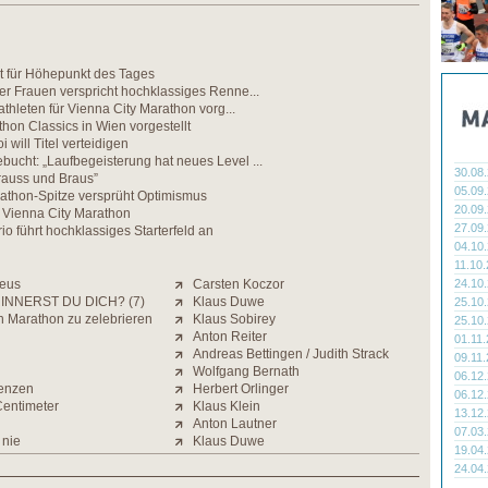
gt für Höhepunkt des Tages
er Frauen verspricht hochklassiges Renne...
athleten für Vienna City Marathon vorg...
on Classics in Wien vorgestellt
will Titel verteidigen
ucht: „Laufbegeisterung hat neues Level ...
30.08
rauss und Braus”
05.09
rathon-Spitze versprüht Optimismus
20.09
Vienna City Marathon
27.09
io führt hochklassiges Starterfeld an
04.10
11.10
eus
Carsten Koczor
24.10
INNERST DU DICH? (7)
Klaus Duwe
25.10
n Marathon zu zelebrieren
Klaus Sobirey
25.10
Anton Reiter
01.11
Andreas Bettingen / Judith Strack
09.11
Wolfgang Bernath
06.12
enzen
Herbert Orlinger
06.12
Centimeter
Klaus Klein
13.12
Anton Lautner
07.03
 nie
Klaus Duwe
19.04
24.04