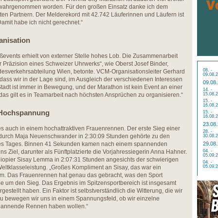
is wahrgenommen worden. Für den großen Einsatz danke ich dem
ten Partnern. Der Melderekord mit 42.742 Läuferinnen und Läufern ist
mit habe ich nicht gerechnet.“
anisation
ßevents erhielt von externer Stelle hohes Lob. Die Zusammenarbeit
r Präzision eines Schweizer Uhrwerks“, wie Oberst Josef Binder,
08. -
andesverkehrsabteilung Wien, betonte. VCM-Organisationsleiter Gerhard
09.08.
dass wir in der Lage sind, im Ausgleich der verschiedenen Interessen
09.08
Stadt ist immer in Bewegung, und der Marathon ist kein Event an einer
14. -
das gilt es in Teamarbeit nach höchsten Ansprüchen zu organisieren.“
15.08.
15. -
16.08.
d Hochspannung
15. -
16.08.
23.08
es auch in einem hochattraktiven Frauenrennen. Der erste Sieg einer
28. -
durch Maja Neuenschwander in 2:30:09 Stunden gehörte zu den
30.08.
des Tages. Binnen 41 Sekunden kamen nach einem spannenden
29.08
ns Ziel, darunter als Fünftplatzierte die Vorjahressiegerin Anna Hahner.
04. -
05.09.
hiopier Sisay Lemma in 2:07:31 Stunden angesichts der schwierigen
04. -
ltklasseleistung. „Großes Kompliment an Sisay, das war ein
05.09.
m. Das Frauenrennen hat genau das gebracht, was den Sport
 um den Sieg. Das Ergebnis im Spitzensportbereich ist insgesamt
rgestellt haben. Ein Faktor ist selbstverständlich die Witterung, die wir
zu bewegen wir uns in einem Spannungsfeld, ob wir einzelne
spannende Rennen haben wollen.“