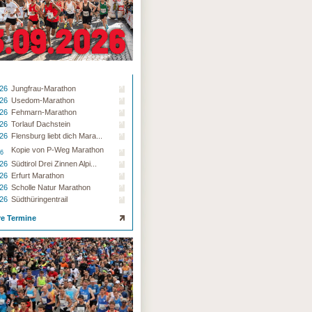
.26
Jungfrau-Marathon
.26
Usedom-Marathon
.26
Fehmarn-Marathon
.26
Torlauf Dachstein
.26
Flensburg liebt dich Mara...
Kopie von P-Weg Marathon
26
.26
Südtirol Drei Zinnen Alpi...
.26
Erfurt Marathon
.26
Scholle Natur Marathon
.26
Südthüringentrail
re Termine