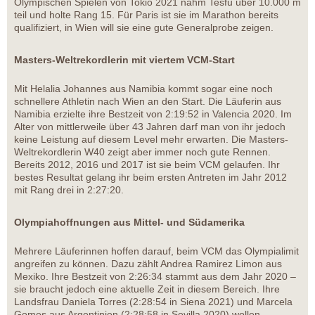
Olympischen Spielen von Tokio 2021 nahm Tesfu über 10.000 m
teil und holte Rang 15. Für Paris ist sie im Marathon bereits
qualifiziert, in Wien will sie eine gute Generalprobe zeigen.
Masters-Weltrekordlerin mit viertem VCM-Start
Mit Helalia Johannes aus Namibia kommt sogar eine noch
schnellere Athletin nach Wien an den Start. Die Läuferin aus
Namibia erzielte ihre Bestzeit von 2:19:52 in Valencia 2020. Im
Alter von mittlerweile über 43 Jahren darf man von ihr jedoch
keine Leistung auf diesem Level mehr erwarten. Die Masters-
Weltrekordlerin W40 zeigt aber immer noch gute Rennen.
Bereits 2012, 2016 und 2017 ist sie beim VCM gelaufen. Ihr
bestes Resultat gelang ihr beim ersten Antreten im Jahr 2012
mit Rang drei in 2:27:20.
Olympiahoffnungen aus Mittel- und Südamerika
Mehrere Läuferinnen hoffen darauf, beim VCM das Olympialimit
angreifen zu können. Dazu zählt Andrea Ramirez Limon aus
Mexiko. Ihre Bestzeit von 2:26:34 stammt aus dem Jahr 2020 –
sie braucht jedoch eine aktuelle Zeit in diesem Bereich. Ihre
Landsfrau Daniela Torres (2:28:54 in Siena 2021) und Marcela
Gomes aus Argentinien (2:28:58 in Sevilla 2020) wollen