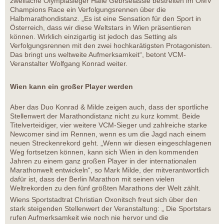
zweifache Olympiasieger Haile Gebrselassie bestreiten im OMV
Champions Race ein Verfolgungsrennen über die
Halbmarathondistanz. „Es ist eine Sensation für den Sport in
Österreich, dass wir diese Weltstars in Wien präsentieren
können. Wirklich einzigartig ist jedoch das Setting als
Verfolgungsrennen mit den zwei hochkarätigsten Protagonisten.
Das bringt uns weltweite Aufmerksamkeit“, betont VCM-
Veranstalter Wolfgang Konrad weiter.
Wien kann ein großer Player werden
Aber das Duo Konrad & Milde zeigen auch, dass der sportliche
Stellenwert der Marathondistanz nicht zu kurz kommt. Beide
Titelverteidiger, vier weitere VCM-Sieger und zahlreiche starke
Newcomer sind im Rennen, wenn es um die Jagd nach einem
neuen Streckenrekord geht. „Wenn wir diesen eingeschlagenen
Weg fortsetzen können, kann sich Wien in den kommenden
Jahren zu einem ganz großen Player in der internationalen
Marathonwelt entwickeln“, so Mark Milde, der mitverantwortlich
dafür ist, dass der Berlin Marathon mit seinen vielen
Weltrekorden zu den fünf größten Marathons der Welt zählt.
Wiens Sportstadtrat Christian Oxonitsch freut sich über den
stark steigenden Stellenwert der Veranstaltung: „ Die Sportstars
rufen Aufmerksamkeit wie noch nie hervor und die