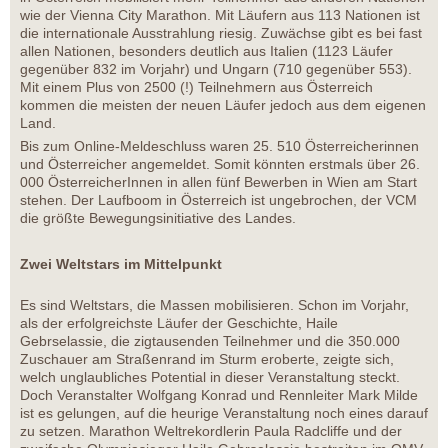
wie der Vienna City Marathon. Mit Läufern aus 113 Nationen ist
die internationale Ausstrahlung riesig. Zuwächse gibt es bei fast
allen Nationen, besonders deutlich aus Italien (1123 Läufer
gegenüber 832 im Vorjahr) und Ungarn (710 gegenüber 553).
Mit einem Plus von 2500 (!) Teilnehmern aus Österreich
kommen die meisten der neuen Läufer jedoch aus dem eigenen
Land.
Bis zum Online-Meldeschluss waren 25. 510 Österreicherinnen
und Österreicher angemeldet. Somit könnten erstmals über 26.
000 ÖsterreicherInnen in allen fünf Bewerben in Wien am Start
stehen. Der Laufboom in Österreich ist ungebrochen, der VCM
die größte Bewegungsinitiative des Landes.
Zwei Weltstars im Mittelpunkt
Es sind Weltstars, die Massen mobilisieren. Schon im Vorjahr,
als der erfolgreichste Läufer der Geschichte, Haile
Gebrselassie, die zigtausenden Teilnehmer und die 350.000
Zuschauer am Straßenrand im Sturm eroberte, zeigte sich,
welch unglaubliches Potential in dieser Veranstaltung steckt.
Doch Veranstalter Wolfgang Konrad und Rennleiter Mark Milde
ist es gelungen, auf die heurige Veranstaltung noch eines darauf
zu setzen. Marathon Weltrekordlerin Paula Radcliffe und der