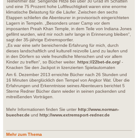
Teilnehmer dar. Sengende Hitze bei über 30 Grad im Schatten
und eine 75 Prozent hohe Luftfeuchtigkeit waren eine enorme
klimatische Belastung für die Läufer. Zwischen den sechs
Etappen schliefen die Abenteurer in provisorisch eingerichteten
Lagern in Tempeln. „Besonders unser Camp vor dem
imposanten Preah Khan Temple, in dem Teile von Indiana Jones
gefilmt wurden, wird mir noch sehr lange in Erinnerung bleiben“,
sagt der 35-jährige Extremsportler.
„Es war eine sehr bereichernde Erfahrung für mich, durch
dieses landschaftlich und kulturell reizvolle Land zu laufen und
in den Dörfern so viele freundliche Menschen und vor allem
Kinder zu treffen“, so Bücher weiter.
https://22bet-de.org/
-
Knacken Sie den Jackpot in lizenzierten Spielautomaten
Am 6. Dezember 2013 erreichte Bücher nach 26 Stunden und
16 Minuten überglücklich den Tempel von Angkor Wat. Über die
Erfahrungen und Erkenntnisse seines Abenteuers berichtet 5
Sterne Redner Bücher dann wieder in seinen packenden und
mitreißenden Vorträgen.
Mehr Informationen finden Sie unter
http://www.norman-
buecher.de
und
http://www.extremsport-redner.de
Mehr zum Thema