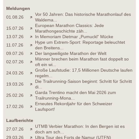
Meldungen
Vor 50 Jahren: Das historische Marathonlauf des
01.08.26
Waldema...
European Marathon Classics: Jede
15.07.26
Marathongeschichte zäh...
13.07.26
In Memoriam Dietmar „Pumuckl“ Mücke
Hype um Extrem-Sport: Reportage beleuchtet
11.07.26
den Breitens...
09.07.26
Der langweiligste Marathon der Welt
Männer brechen beim Marathon fast doppelt so
02.07.26
oft ein wi...
Große Laufstudie: 17,5 Millionen Deutsche laufen
24.03.26
regelm...
Die Trailrunning-Saison beginnt: Schritt für Schritt
19.03.26
di...
Garda Trentino macht den Mai 2026 zum
25.02.26
Trailrunning-Mona...
Erneutes Rekordjahr für den Schweizer
17.02.26
Laufsport!
Laufberichte
UTMB Verbier Marathon: In den Bergen ist es
27.07.26
doch am sch...
29.03.26
Ultra Tour des Forts de Namur (UTFN)