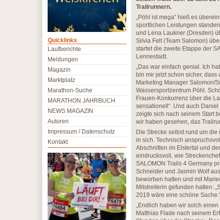
Trailrunnern.
„Pöhl ist mega“ hieß es überei
sportlichen Leistungen standen
und Lena Laukner (Dresden) üb
Quicklinks
Silvia Felt (Team Salomon) üb
startet die zweite Etappe der
Laufberichte
Lennestadt.
Meldungen
„Das war einfach genial. Ich ha
Magazin
bin mir jetzt schon sicher, dass
Marktplatz
Marketing Manager Salomon/Suu
Marathon-Suche
Wassersportzentrum Pöhl. Schöne
Frauen-Konkurrenz über die Lan
MARATHON JAHRBUCH
sensationell“. Und auch Danie
NEWS MAGAZIN
zeigte sich nach seinem Start b
Autoren
wir haben gesehen, das Trailrun
Impressum / Datenschutz
Die Strecke selbst rund um die
in sich. Technisch anspruchsvol
Kontakt
Abschnitten im Elstertal und d
eindrucksvoll, wie Streckenche
SALOMON Trails 4 Germany pre
Schneider und Jasmin Wolf aus 
beworben hatten und mit Mari
Mitstreiterin gefunden hatten:
2019 wäre eine schöne Sache.
„Endlich haben wir solch einen
Matthias Flade nach seinem Erf