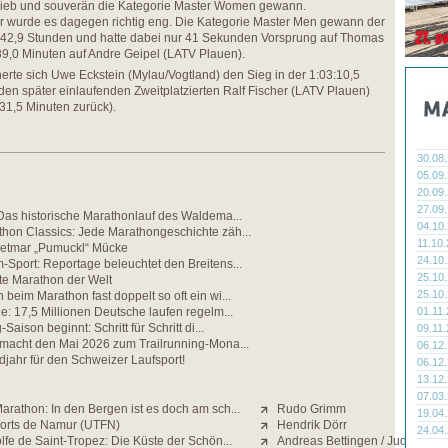
lieb und souverän die Kategorie Master Women gewann.
er wurde es dagegen richtig eng. Die Kategorie Master Men gewann der
8:42,9 Stunden und hatte dabei nur 41 Sekunden Vorsprung auf Thomas
9,0 Minuten auf Andre Geipel (LATV Plauen).
erte sich Uwe Eckstein (Mylau/Vogtland) den Sieg in der 1:03:10,5
n später einlaufenden Zweitplatzierten Ralf Fischer (LATV Plauen)
31,5 Minuten zurück).
30.08
05.09
20.09
27.09
Das historische Marathonlauf des Waldema...
04.10
hon Classics: Jede Marathongeschichte zäh...
11.10
etmar „Pumuckl“ Mücke
24.10
Sport: Reportage beleuchtet den Breitens...
25.10
te Marathon der Welt
25.10
beim Marathon fast doppelt so oft ein wi...
e: 17,5 Millionen Deutsche laufen regelm...
01.11
Saison beginnt: Schritt für Schritt di...
09.11
 macht den Mai 2026 zum Trailrunning-Mona...
06.12
jahr für den Schweizer Laufsport!
06.12
13.12
07.03
rathon: In den Bergen ist es doch am sch...
Rudo Grimm
19.04
Forts de Namur (UTFN)
Hendrik Dörr
24.04
fe de Saint-Tropez: Die Küste der Schön...
Andreas Bettingen / Judith Stra