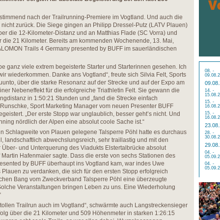
nstimmend nach der Trailrunning-Premiere im Vogtland. Und auch die
 nicht zurück. Die Siege gingen an Philipp Dressel-Putz (LATV Plauen)
er die 12-Kilometer-Distanz und an Matthias Flade (SC Vorra) und
er die 21 Kilometer. Bereits am kommenden Wochenende, 13. Mai,
 SALOMON Trails 4 Germany presented by BUFF im sauerländischen
be ganz viele extrem begeisterte Starter und Starterinnen gesehen. Ich
08. -
 wir wiederkommen. Danke ans Vogtland“, freute sich Silvia Felt, Sports
09.08.
nto, über die starke Resonanz auf der Strecke und auf der Expo am
09.08
r Nebeneffekt für die erfolgreiche Triathletin Felt. Sie gewann die
14. -
15.08.
gdistanz in 1:50:21 Stunden und „fand die Strecke einfach
15. -
l Runschke, Sport Marketing Manager vom neuen Presenter BUFF
16.08.
egeistert. „Der erste Stopp war unglaublich, besser geht’s nicht. Und
15. -
16.08.
ning nördlich der Alpen eine absolut coole Sache ist.“
23.08
 in Schlagweite von Plauen gelegene Talsperre Pöhl hatte es durchaus
28. -
30.08.
l, landschaftlich abwechslungsreich, sehr traillastig und mit den
29.08
er Über- und Unterquerung des Viadukts Elstertalbrücke absolut
04. -
f Martin Hafenmaier sagte. Dass die erste von sechs Stationen des
05.09.
sented by BUFF überhaupt ins Vogtland kam, war indes Uwe
04. -
05.09.
Plauen zu verdanken, die sich für den ersten Stopp erfolgreich
echen Bang vom Zweckverband Talsperre Pöhl eine überzeugte
 „Solche Veranstaltungen bringen Leben zu uns. Eine Wiederholung
“
 tollen Trailrun auch im Vogtland“, schwärmte auch Langstreckensieger
olg über die 21 Kilometer und 509 Höhenmeter in starken 1:26:15