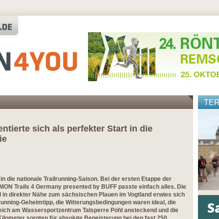
TE
ntierte sich als perfekter Start in die
ie
in die nationale Trailrunning-Saison. Bei der ersten Etappe der
MON Trails 4 Germany presented by BUFF passte einfach alles. Die
l in direkter Nähe zum sächsischen Plauen im Vogtland erwies sich
ilrunning-Geheimtipp, die Witterungsbedingungen waren ideal, die
eich am Wassersportzentrum Talsperre Pöhl ansteckend und die
Kilometer sorgten für absolute Begeisterung bei den fast 250