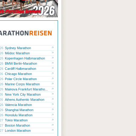
.26
Sydney Marathon
.26
Médoc Marathon
.26
Kopenhagen Halbmarathon
.26
BMW Berlin-Marathon
.26
Cardiff Halbmarathon
.26
Chicago Marathon
.26
Polar Circle Marathon
.26
Marine Corps Marathon
.26
Mainova Frankfurt Maratho...
.26
New York City Marathon
.26
Athens Authentic Marathon
.26
Valencia Marathon
.26
Shanghai Marathon
.26
Honolulu Marathon
.27
Tokio Marathon
.27
Boston Marathon
.27
London Marathon
ck