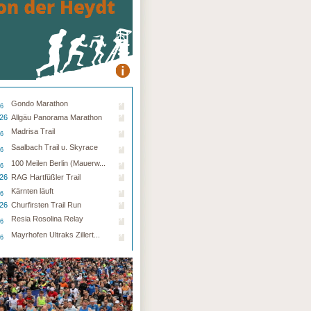
Gondo Marathon
26
.26
Allgäu Panorama Marathon
Madrisa Trail
26
Saalbach Trail u. Skyrace
26
100 Meilen Berlin (Mauerw...
26
.26
RAG Hartfüßler Trail
Kärnten läuft
26
.26
Churfirsten Trail Run
Resia Rosolina Relay
26
Mayrhofen Ultraks Zillert...
26