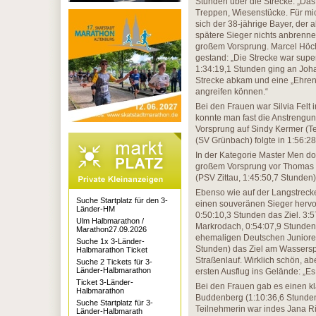
Stunden über die Strecke: „Das
Treppen, Wiesenstücke. Für mic
sich der 38-jährige Bayer, der a
spätere Sieger nichts anbrennen
großem Vorsprung. Marcel Höch
gestand: „Die Strecke war super
1:34:19,1 Stunden ging an Joha
Strecke abkam und eine „Ehrenr
angreifen können.“
Bei den Frauen war Silvia Felt 
konnte man fast die Anstrengung
Vorsprung auf Sindy Kermer (Te
(SV Grünbach) folgte in 1:56:28
In der Kategorie Master Men d
großem Vorsprung vor Thomas S
(PSV Zittau, 1:45:50,7 Stunden)
Ebenso wie auf der Langstreck
Suche Startplatz für den 3-
einen souveränen Sieger hervor.
Länder-HM
0:50:10,3 Stunden das Ziel. 3
Ulm Halbmarathon /
Markrodach, 0:54:07,9 Stunden)
Marathon27.09.2026
ehemaligen Deutschen Juniorenm
Suche 1x 3-Länder-
Stunden) das Ziel am Wasserspor
Halbmarathon Ticket
Straßenlauf. Wirklich schön, a
Suche 2 Tickets für 3-
Länder-Halbmarathon
ersten Ausflug ins Gelände: „Es 
Ticket 3-Länder-
Bei den Frauen gab es einen kl
Halbmarathon
Buddenberg (1:10:36,6 Stunden
Suche Startplatz für 3-
Teilnehmerin war indes Jana Ri
Länder-Halbmarath