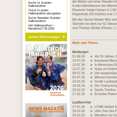
der Marke von einer Stunden b
Suche 2x 3Länder-
In den Altersklassen der Männ
Halbmarathon
Plauener Holger Kaiser in 1:0
Ticket 3-Länder-
Halbmarathon abzugeben
Degenkolb (SG Kürbitz) und 1:3
Suche Startplatz 3Länder-
Bei den Senior Master Men sich
Halbmarathon
Stunden vor dem nur 52 Sekunde
Ulm Halbmarathon /
und Thomas Sticker (Plauen, 1:
Marathon27.09.2026
Mehr zum Thema
Meldungen
01.08.26
Vor 50 Jahren: 
15.07.26
European Marat
13.07.26
In Memoriam Di
11.07.26
Hype um Extrem-
09.07.26
Der langweiligs
02.07.26
Männer brechen 
24.03.26
Große Laufstudi
19.03.26
Die Trailrunning-
25.02.26
Garda Trentino
17.02.26
Erneutes Rekord
Laufberichte
27.07.26
UTMB Verbier Ma
29.03.26
Ultra Tour des 
29.03.26
Marathon du Gol