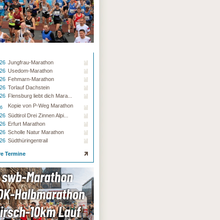
.26
Jungfrau-Marathon
.26
Usedom-Marathon
.26
Fehmarn-Marathon
.26
Torlauf Dachstein
.26
Flensburg liebt dich Mara...
Kopie von P-Weg Marathon
26
.26
Südtirol Drei Zinnen Alpi...
.26
Erfurt Marathon
.26
Scholle Natur Marathon
.26
Südthüringentrail
re Termine