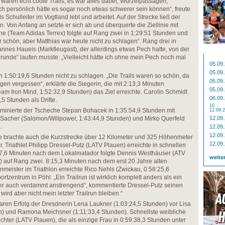
 waren echt coole Trails, es war alles dabei, Wurzelpassagen,
h persönlich hätte es sogar noch etwas schwerer sein können“, freute
ls Schulleiter im Vogtland lebt und arbeitet. Auf der Strecke ließ der
. Von Anfang an setzte er sich ab und überquerte die Ziellinie mit
e (Team Adidas Terrex) folgte auf Rang zwei in 1:29:51 Stunden und
 schön, aber Matthias war heute nicht zu schlagen“. Rang drei in
nnes Haueis (Marktleugast), der allerdings etwas Pech hatte, von der
unde“ laufen musste: „Vielleicht hätte ich ohne mein Pech noch mal
05.09
05.09
in 1:50:19,6 Stunden nicht zu schlagen. „Die Trails waren so schön, da
05.09
en vergessen“, erklärte die Siegerin, die mit 2:13,3 Minuten
05.09
am Iron Mind, 1:52:32,9 Stunden) das Ziel erreichte. Carolin Schmidt
06.09
,5 Stunden als Dritte.
10. -
ominierte der Tscheche Stepan Bohacek in 1:35:54,9 Stunden mit
12.09.
acher (Salomon/Willpower, 1:43:44,9 Stunden) und Mirko Querfeld
12.09
.
12.09
12.09
e brachte auch die Kurzstrecke über 12 Kilometer und 325 Höhenmeter
12.09
 Triathlet Philipp Dressel-Putz (LATV Plauen) erreichte in schnellen
:57,6 Minuten nach dem Lokalmatador folgte Dennis Westhäuser (ATV
weite
 auf Rang zwei. 8:15,3 Minuten nach dem erst 20 Jahre alten
eister im Triathlon erreichte Rico Nehls (Zwickau, 0:58:25,6
tzentrum in Pöhl. „Ein Trailrun ist wirklich komplett anders als ein
ber auch verdammt anstrengend“, kommentierte Dressel-Putz seinen
wird aber nicht mein letzter Trailrun bleiben.“
aren Erfolg der Dresdnerin Lena Laukner (1:03:24,5 Stunden) vor Lisa
) und Ramona Meichsner (1:11:33,4 Stunden). Schnellste weibliche
chter (LATV Plauen), die als einzige Frau in 0:59:38,3 Stunden unter