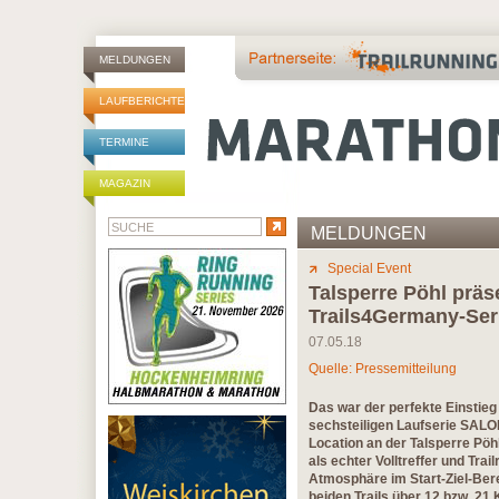
MELDUNGEN
LAUFBERICHTE
TERMINE
MAGAZIN
MELDUNGEN
Special Event
Talsperre Pöhl präse
Trails4Germany-Ser
07.05.18
Quelle: Pressemitteilung
Das war der perfekte Einstieg 
sechsteiligen Laufserie SALO
Location an der Talsperre Pöh
als echter Volltreffer und Tra
Atmosphäre im Start-Ziel-Ber
beiden Trails über 12 bzw. 21 