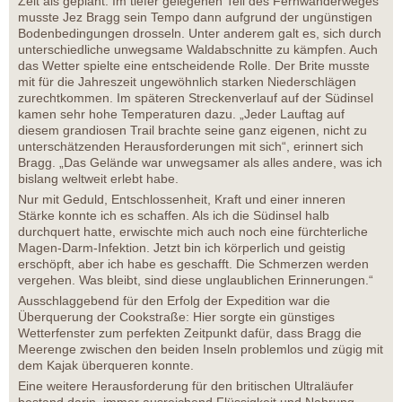
Zeit als geplant. Im tiefer gelegenen Teil des Fernwanderweges
musste Jez Bragg sein Tempo dann aufgrund der ungünstigen
Bodenbedingungen drosseln. Unter anderem galt es, sich durch
unterschiedliche unwegsame Waldabschnitte zu kämpfen. Auch
das Wetter spielte eine entscheidende Rolle. Der Brite musste
mit für die Jahreszeit ungewöhnlich starken Niederschlägen
zurechtkommen. Im späteren Streckenverlauf auf der Südinsel
kamen sehr hohe Temperaturen dazu. „Jeder Lauftag auf
diesem grandiosen Trail brachte seine ganz eigenen, nicht zu
unterschätzenden Herausforderungen mit sich“, erinnert sich
Bragg. „Das Gelände war unwegsamer als alles andere, was ich
bislang weltweit erlebt habe.
Nur mit Geduld, Entschlossenheit, Kraft und einer inneren
Stärke konnte ich es schaffen. Als ich die Südinsel halb
durchquert hatte, erwischte mich auch noch eine fürchterliche
Magen-Darm-Infektion. Jetzt bin ich körperlich und geistig
erschöpft, aber ich habe es geschafft. Die Schmerzen werden
vergehen. Was bleibt, sind diese unglaublichen Erinnerungen.“
Ausschlaggebend für den Erfolg der Expedition war die
Überquerung der Cookstraße: Hier sorgte ein günstiges
Wetterfenster zum perfekten Zeitpunkt dafür, dass Bragg die
Meerenge zwischen den beiden Inseln problemlos und zügig mit
dem Kajak überqueren konnte.
Eine weitere Herausforderung für den britischen Ultraläufer
bestand darin, immer ausreichend Flüssigkeit und Nahrung