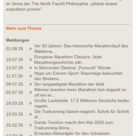
im Sinne der The North Face® Philosophie „athlete tested
expedition proven“.
Mehr zum Thema
Meldungen
Vor 50 Jahren: Das historische Marathonlauf des
01.08.26
Waldema...
European Marathon Classics: Jede
15.07.26
Marathongeschichte zäh...
13.07.26
In Memoriam Dietmar „Pumuckl“ Mücke
Hype um Extrem-Sport: Reportage beleuchtet
11.07.26
den Breitens...
09.07.26
Der langweiligste Marathon der Welt
Männer brechen beim Marathon fast doppelt so
02.07.26
oft ein wi...
Große Laufstudie: 17,5 Millionen Deutsche laufen
24.03.26
regelm...
Die Trailrunning-Saison beginnt: Schritt für Schritt
19.03.26
di...
Garda Trentino macht den Mai 2026 zum
25.02.26
Trailrunning-Mona...
Erneutes Rekordjahr für den Schweizer
17.02.26