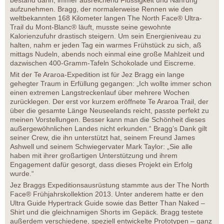
aufzunehmen. Bragg, der normalerweise Rennen wie den
weltbekannten 168 Kilometer langen The North Face® Ultra-
Trail du Mont-Blanc® läuft, musste seine gewohnte
Kalorienzufuhr drastisch steigern. Um sein Energieniveau zu
halten, nahm er jeden Tag ein warmes Frühstück zu sich, aß
mittags Nudeln, abends noch einmal eine große Mahlzeit und
dazwischen 400-Gramm-Tafeln Schokolade und Eiscreme.
Mit der Te Araroa-Expedition ist für Jez Bragg ein lange
gehegter Traum in Erfüllung gegangen: „Ich wollte immer schon
einen extremen Langstreckenlauf über mehrere Wochen
zurücklegen. Der erst vor kurzem eröffnete Te Araroa Trail, der
über die gesamte Länge Neuseelands reicht, passte perfekt zu
meinen Vorstellungen. Besser kann man die Schönheit dieses
außergewöhnlichen Landes nicht erkunden.“ Bragg’s Dank gilt
seiner Crew, die ihn unterstützt hat, seinem Freund James
Ashwell und seinem Schwiegervater Mark Taylor: „Sie alle
haben mit ihrer großartigen Unterstützung und ihrem
Engagement dafür gesorgt, dass dieses Projekt ein Erfolg
wurde.“
Jez Braggs Expeditionsausrüstung stammte aus der The North
Face® Frühjahrskollektion 2013. Unter anderem hatte er den
Ultra Guide Hypertrack Guide sowie das Better Than Naked –
Shirt und die gleichnamigen Shorts im Gepäck. Bragg testete
außerdem verschiedene, speziell entwickelte Prototypen – ganz