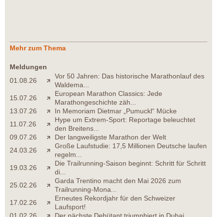
Mehr zum Thema
Meldungen
Vor 50 Jahren: Das historische Marathonlauf des
01.08.26
Waldema...
European Marathon Classics: Jede
15.07.26
Marathongeschichte zäh...
13.07.26
In Memoriam Dietmar „Pumuckl“ Mücke
Hype um Extrem-Sport: Reportage beleuchtet
11.07.26
den Breitens...
09.07.26
Der langweiligste Marathon der Welt
Große Laufstudie: 17,5 Millionen Deutsche laufen
24.03.26
regelm...
Die Trailrunning-Saison beginnt: Schritt für Schritt
19.03.26
di...
Garda Trentino macht den Mai 2026 zum
25.02.26
Trailrunning-Mona...
Erneutes Rekordjahr für den Schweizer
17.02.26
Laufsport!
01.02.26
Der nächste Debütant triumphiert in Dubai