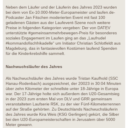
Neben dem Läufer und der Läuferin des Jahres 2023 wurden
bei dem von Ex-10.000-Meter-Europameister und laufen.de-
Podcaster Jan Fitschen moderierten Event mit fast 100
geladenen Gästen aus der Laufevent-Szene noch weitere
Preise in folgenden Kategorien vergeben: Der von DATEV
unterstützte #gemeinsammehrbewegen-Preis für besonderes
soziales Engagement im Laufen ging an das „Laufrudel
#kommandofischfrikadelle“ um Initiator Christian Schlotfeldt aus
Magdeburg, das in fantasievollen Kostümen laufend Spenden
für die Kinderkrebshilfe sammelt.
Nachwuchsläufer des Jahres
Als Nachwuchsläufer des Jahres wurde Tristan Kaufhold (SSC
Hanau-Rodenbach) ausgezeichnet, der 20023 in 30:04 Minuten
über zehn Kilometer der schnellste unter 18-Jährige in Europa
war. Der 17-Jährige holte sich außerdem den U20-Gesamtsieg
in der 2023 zum ersten Mal von DLV und GRR gemeinsam
veranstalteten Laufserie R5K, zu der vier Fünf-Kilometerrennen
auf der Straße gehörten. Zu Deutschlands Nachwuchsläuferin
des Jahres wurde Kira Weis (KSG Gerlingen) gekürt, die Silber
bei den U20-Europameisterschaften in Jerusalem über 5000
Meter gewann.