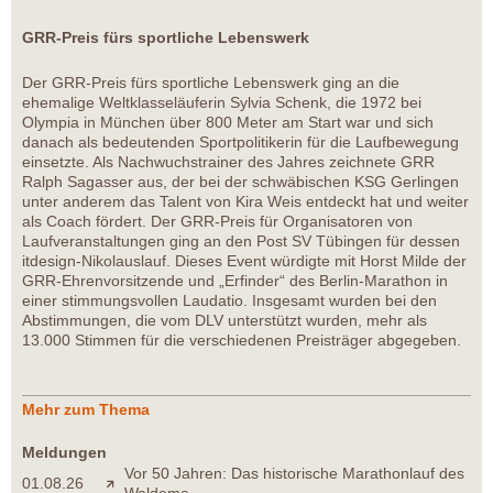
GRR-Preis fürs sportliche Lebenswerk
Der GRR-Preis fürs sportliche Lebenswerk ging an die
ehemalige Weltklasseläuferin Sylvia Schenk, die 1972 bei
Olympia in München über 800 Meter am Start war und sich
danach als bedeutenden Sportpolitikerin für die Laufbewegung
einsetzte. Als Nachwuchstrainer des Jahres zeichnete GRR
Ralph Sagasser aus, der bei der schwäbischen KSG Gerlingen
unter anderem das Talent von Kira Weis entdeckt hat und weiter
als Coach fördert. Der GRR-Preis für Organisatoren von
Laufveranstaltungen ging an den Post SV Tübingen für dessen
itdesign-Nikolauslauf. Dieses Event würdigte mit Horst Milde der
GRR-Ehrenvorsitzende und „Erfinder“ des Berlin-Marathon in
einer stimmungsvollen Laudatio. Insgesamt wurden bei den
Abstimmungen, die vom DLV unterstützt wurden, mehr als
13.000 Stimmen für die verschiedenen Preisträger abgegeben.
Mehr zum Thema
Meldungen
Vor 50 Jahren: Das historische Marathonlauf des
01.08.26