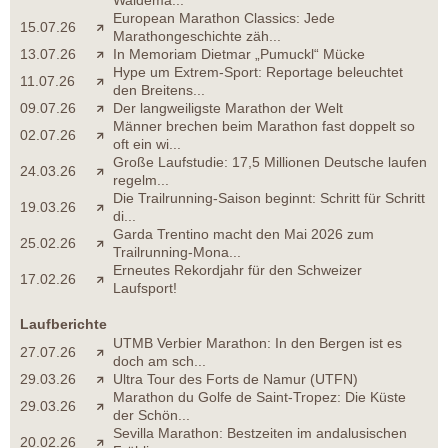
Waldema...
European Marathon Classics: Jede
15.07.26
Marathongeschichte zäh...
13.07.26
In Memoriam Dietmar „Pumuckl“ Mücke
Hype um Extrem-Sport: Reportage beleuchtet
11.07.26
den Breitens...
09.07.26
Der langweiligste Marathon der Welt
Männer brechen beim Marathon fast doppelt so
02.07.26
oft ein wi...
Große Laufstudie: 17,5 Millionen Deutsche laufen
24.03.26
regelm...
Die Trailrunning-Saison beginnt: Schritt für Schritt
19.03.26
di...
Garda Trentino macht den Mai 2026 zum
25.02.26
Trailrunning-Mona...
Erneutes Rekordjahr für den Schweizer
17.02.26
Laufsport!
Laufberichte
UTMB Verbier Marathon: In den Bergen ist es
27.07.26
doch am sch...
29.03.26
Ultra Tour des Forts de Namur (UTFN)
Marathon du Golfe de Saint-Tropez: Die Küste
29.03.26
der Schön...
Sevilla Marathon: Bestzeiten im andalusischen
20.02.26