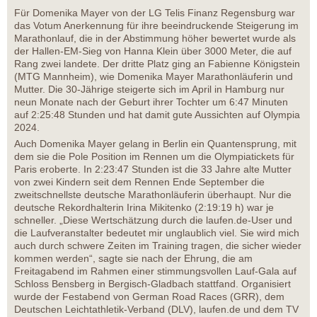
Für Domenika Mayer von der LG Telis Finanz Regensburg war
das Votum Anerkennung für ihre beeindruckende Steigerung im
Marathonlauf, die in der Abstimmung höher bewertet wurde als
der Hallen-EM-Sieg von Hanna Klein über 3000 Meter, die auf
Rang zwei landete. Der dritte Platz ging an Fabienne Königstein
(MTG Mannheim), wie Domenika Mayer Marathonläuferin und
Mutter. Die 30-Jährige steigerte sich im April in Hamburg nur
neun Monate nach der Geburt ihrer Tochter um 6:47 Minuten
auf 2:25:48 Stunden und hat damit gute Aussichten auf Olympia
2024.
Auch Domenika Mayer gelang in Berlin ein Quantensprung, mit
dem sie die Pole Position im Rennen um die Olympiatickets für
Paris eroberte. In 2:23:47 Stunden ist die 33 Jahre alte Mutter
von zwei Kindern seit dem Rennen Ende September die
zweitschnellste deutsche Marathonläuferin überhaupt. Nur die
deutsche Rekordhalterin Irina Mikitenko (2:19:19 h) war je
schneller. „Diese Wertschätzung durch die laufen.de-User und
die Laufveranstalter bedeutet mir unglaublich viel. Sie wird mich
auch durch schwere Zeiten im Training tragen, die sicher wieder
kommen werden“, sagte sie nach der Ehrung, die am
Freitagabend im Rahmen einer stimmungsvollen Lauf-Gala auf
Schloss Bensberg in Bergisch-Gladbach stattfand. Organisiert
wurde der Festabend von German Road Races (GRR), dem
Deutschen Leichtathletik-Verband (DLV), laufen.de und dem TV