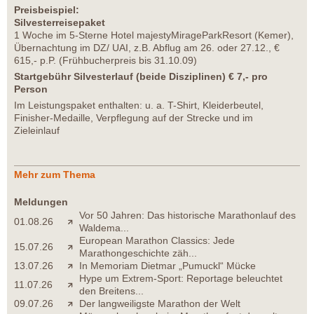
Preisbeispiel:
Silvesterreisepaket
1 Woche im 5-Sterne Hotel majestyMirageParkResort (Kemer),
Übernachtung im DZ/ UAI, z.B. Abflug am 26. oder 27.12., €
615,- p.P. (Frühbucherpreis bis 31.10.09)
Startgebühr Silvesterlauf (beide Disziplinen) € 7,- pro
Person
Im Leistungspaket enthalten: u. a. T-Shirt, Kleiderbeutel,
Finisher-Medaille, Verpflegung auf der Strecke und im
Zieleinlauf
Mehr zum Thema
Meldungen
Vor 50 Jahren: Das historische Marathonlauf des
01.08.26
Waldema...
European Marathon Classics: Jede
15.07.26
Marathongeschichte zäh...
13.07.26
In Memoriam Dietmar „Pumuckl“ Mücke
Hype um Extrem-Sport: Reportage beleuchtet
11.07.26
den Breitens...
09.07.26
Der langweiligste Marathon der Welt