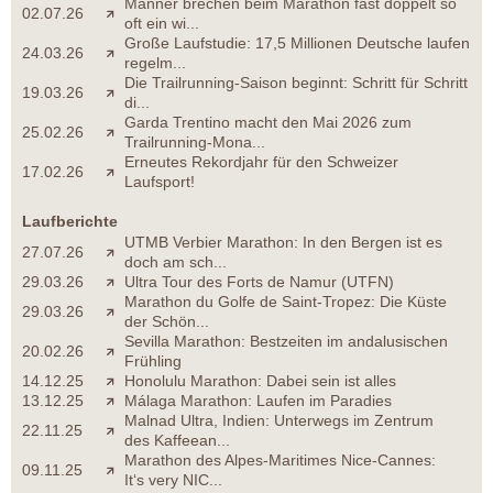
Männer brechen beim Marathon fast doppelt so
02.07.26
oft ein wi...
Große Laufstudie: 17,5 Millionen Deutsche laufen
24.03.26
regelm...
Die Trailrunning-Saison beginnt: Schritt für Schritt
19.03.26
di...
Garda Trentino macht den Mai 2026 zum
25.02.26
Trailrunning-Mona...
Erneutes Rekordjahr für den Schweizer
17.02.26
Laufsport!
Laufberichte
UTMB Verbier Marathon: In den Bergen ist es
27.07.26
doch am sch...
29.03.26
Ultra Tour des Forts de Namur (UTFN)
Marathon du Golfe de Saint-Tropez: Die Küste
29.03.26
der Schön...
Sevilla Marathon: Bestzeiten im andalusischen
20.02.26
Frühling
14.12.25
Honolulu Marathon: Dabei sein ist alles
13.12.25
Málaga Marathon: Laufen im Paradies
Malnad Ultra, Indien: Unterwegs im Zentrum
22.11.25
des Kaffeean...
Marathon des Alpes-Maritimes Nice-Cannes:
09.11.25
It‘s very NIC...