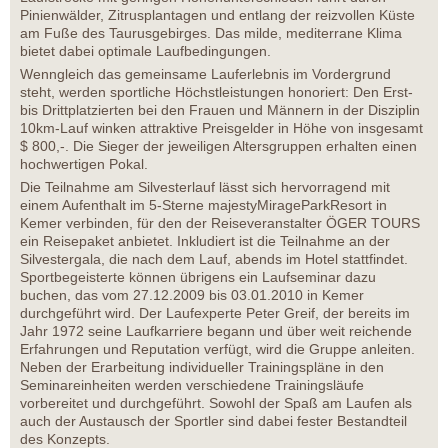
Pinienwälder, Zitrusplantagen und entlang der reizvollen Küste
am Fuße des Taurusgebirges. Das milde, mediterrane Klima
bietet dabei optimale Laufbedingungen.
Wenngleich das gemeinsame Lauferlebnis im Vordergrund
steht, werden sportliche Höchstleistungen honoriert: Den Erst-
bis Drittplatzierten bei den Frauen und Männern in der Disziplin
10km-Lauf winken attraktive Preisgelder in Höhe von insgesamt
$ 800,-. Die Sieger der jeweiligen Altersgruppen erhalten einen
hochwertigen Pokal.
Die Teilnahme am Silvesterlauf lässt sich hervorragend mit
einem Aufenthalt im 5-Sterne majestyMirageParkResort in
Kemer verbinden, für den der Reiseveranstalter ÖGER TOURS
ein Reisepaket anbietet. Inkludiert ist die Teilnahme an der
Silvestergala, die nach dem Lauf, abends im Hotel stattfindet.
Sportbegeisterte können übrigens ein Laufseminar dazu
buchen, das vom 27.12.2009 bis 03.01.2010 in Kemer
durchgeführt wird. Der Laufexperte Peter Greif, der bereits im
Jahr 1972 seine Laufkarriere begann und über weit reichende
Erfahrungen und Reputation verfügt, wird die Gruppe anleiten.
Neben der Erarbeitung individueller Trainingspläne in den
Seminareinheiten werden verschiedene Trainingsläufe
vorbereitet und durchgeführt. Sowohl der Spaß am Laufen als
auch der Austausch der Sportler sind dabei fester Bestandteil
des Konzepts.