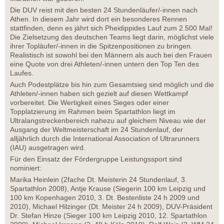
Die DUV reist mit den besten 24 Stundenläufer/-innen nach
Athen. In diesem Jahr wird dort ein besonderes Rennen
stattfinden, denn es jährt sich Pheidippides Lauf zum 2.500 Mal!
Die Zielsetzung des deutschen Teams liegt darin, möglichst viele
ihrer Topläufer/-innen in die Spitzenpositionen zu bringen.
Realistisch ist sowohl bei den Männern als auch bei den Frauen
eine Quote von drei Athleten/-innen untern den Top Ten des
Laufes.
Auch Podestplätze bis hin zum Gesamtsieg sind möglich und die
Athleten/-innen haben sich gezielt auf diesen Wettkampf
vorbereitet. Die Wertigkeit eines Sieges oder einer
Topplatzierung im Rahmen beim Spartathlon liegt im
Ultralangstreckenbereich nahezu auf gleichem Niveau wie der
Ausgang der Weltmeisterschaft im 24 Stundenlauf, der
alljährlich durch die International Association of Ultrarunners
(IAU) ausgetragen wird.
Für den Einsatz der Fördergruppe Leistungssport sind
nominiert:
Marika Heinlein (2fache Dt. Meisterin 24 Stundenlauf, 3.
Spartathlon 2008), Antje Krause (Siegerin 100 km Leipzig und
100 km Kopenhagen 2010, 3. Dt. Bestenliste 24 h 2009 und
2010), Michael Hilzinger (Dt. Meister 24 h 2009), DUV-Präsident
Dr. Stefan Hinze (Sieger 100 km Leipzig 2010, 12. Spartathlon