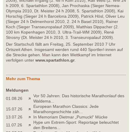
2009), Michael Irrgang (2. 48 h Köln 2010), Ralf Weis (2. WM 24
h 2009, 6. Spartathlon 2008), Jan Prochaska (Sieger Nemea-
Olympia 2010, Dt. Meister 24 h 2008, 5. Spartathlon 2008), Kai
Horschig (Sieger 24 h Barcelona 2009), Patrick Hösl, Oliver Leu
(Sieger 24 h Delmenhorst 2010, 2. 24 h Basel 2010), Rainer
Koch (Sieger Transeuropalauf 2009), Matthias Dippacher (2.
100 km Kopenhagen 2010, 3. Ultra-Trail-WM 2009), René
Strosny (Dt. Meister 24 h 2010, 3. Transeuropalauf 2009).
Der Startschuß fällt am Freitag, 25. September 2010 7 Uhr
Ortszeit Athen. Insgesamt werden rund 440 Sportler/-innen auf
die Strecke gehen. Man kann den Wettkampf im Internet
verfolgen unter
www.spartathlon.gr
.
Mehr zum Thema
Meldungen
Vor 50 Jahren: Das historische Marathonlauf des
01.08.26
Waldema...
European Marathon Classics: Jede
15.07.26
Marathongeschichte zäh...
13.07.26
In Memoriam Dietmar „Pumuckl“ Mücke
Hype um Extrem-Sport: Reportage beleuchtet
11.07.26
den Breitens...