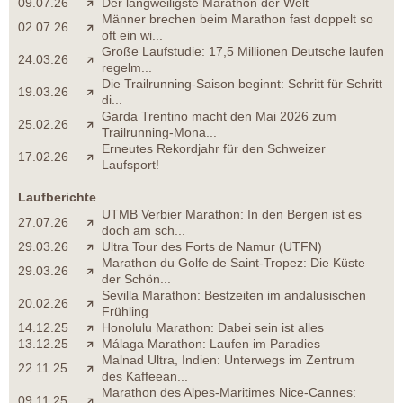
09.07.26
Der langweiligste Marathon der Welt
Männer brechen beim Marathon fast doppelt so
02.07.26
oft ein wi...
Große Laufstudie: 17,5 Millionen Deutsche laufen
24.03.26
regelm...
Die Trailrunning-Saison beginnt: Schritt für Schritt
19.03.26
di...
Garda Trentino macht den Mai 2026 zum
25.02.26
Trailrunning-Mona...
Erneutes Rekordjahr für den Schweizer
17.02.26
Laufsport!
Laufberichte
UTMB Verbier Marathon: In den Bergen ist es
27.07.26
doch am sch...
29.03.26
Ultra Tour des Forts de Namur (UTFN)
Marathon du Golfe de Saint-Tropez: Die Küste
29.03.26
der Schön...
Sevilla Marathon: Bestzeiten im andalusischen
20.02.26
Frühling
14.12.25
Honolulu Marathon: Dabei sein ist alles
13.12.25
Málaga Marathon: Laufen im Paradies
Malnad Ultra, Indien: Unterwegs im Zentrum
22.11.25
des Kaffeean...
Marathon des Alpes-Maritimes Nice-Cannes:
09.11.25