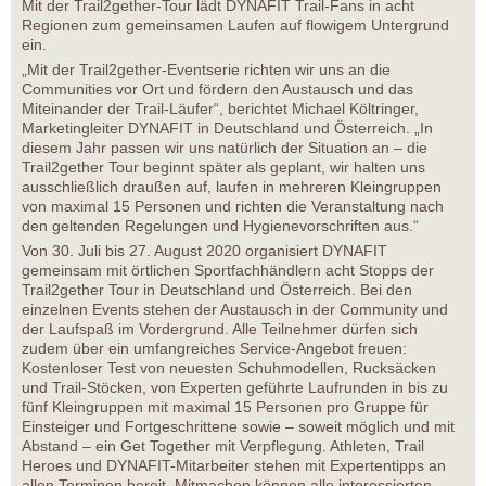
Mit der Trail2gether-Tour lädt DYNAFIT Trail-Fans in acht
Regionen zum gemeinsamen Laufen auf flowigem Untergrund
ein.
„Mit der Trail2gether-Eventserie richten wir uns an die
Communities vor Ort und fördern den Austausch und das
Miteinander der Trail-Läufer“, berichtet Michael Költringer,
Marketingleiter DYNAFIT in Deutschland und Österreich. „In
diesem Jahr passen wir uns natürlich der Situation an – die
Trail2gether Tour beginnt später als geplant, wir halten uns
ausschließlich draußen auf, laufen in mehreren Kleingruppen
von maximal 15 Personen und richten die Veranstaltung nach
den geltenden Regelungen und Hygienevorschriften aus.“
Von 30. Juli bis 27. August 2020 organisiert DYNAFIT
gemeinsam mit örtlichen Sportfachhändlern acht Stopps der
Trail2gether Tour in Deutschland und Österreich. Bei den
einzelnen Events stehen der Austausch in der Community und
der Laufspaß im Vordergrund. Alle Teilnehmer dürfen sich
zudem über ein umfangreiches Service-Angebot freuen:
Kostenloser Test von neuesten Schuhmodellen, Rucksäcken
und Trail-Stöcken, von Experten geführte Laufrunden in bis zu
fünf Kleingruppen mit maximal 15 Personen pro Gruppe für
Einsteiger und Fortgeschrittene sowie – soweit möglich und mit
Abstand – ein Get Together mit Verpflegung. Athleten, Trail
Heroes und DYNAFIT-Mitarbeiter stehen mit Expertentipps an
allen Terminen bereit. Mitmachen können alle interessierten