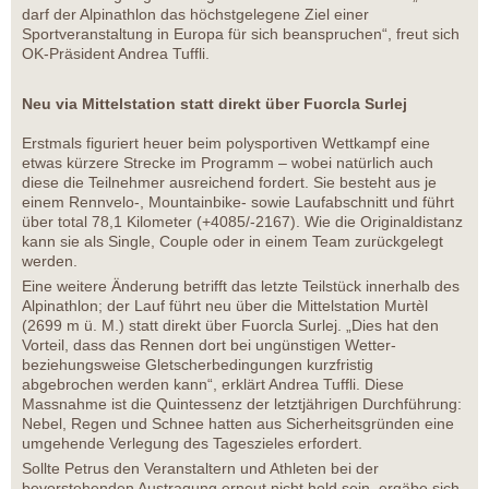
darf der Alpinathlon das höchstgelegene Ziel einer
Sportveranstaltung in Europa für sich beanspruchen“, freut sich
OK-Präsident Andrea Tuffli.
Neu via Mittelstation statt direkt über Fuorcla Surlej
Erstmals figuriert heuer beim polysportiven Wettkampf eine
etwas kürzere Strecke im Programm – wobei natürlich auch
diese die Teilnehmer ausreichend fordert. Sie besteht aus je
einem Rennvelo-, Mountainbike- sowie Laufabschnitt und führt
über total 78,1 Kilometer (+4085/-2167). Wie die Originaldistanz
kann sie als Single, Couple oder in einem Team zurückgelegt
werden.
Eine weitere Änderung betrifft das letzte Teilstück innerhalb des
Alpinathlon; der Lauf führt neu über die Mittelstation Murtèl
(2699 m ü. M.) statt direkt über Fuorcla Surlej. „Dies hat den
Vorteil, dass das Rennen dort bei ungünstigen Wetter-
beziehungsweise Gletscherbedingungen kurzfristig
abgebrochen werden kann“, erklärt Andrea Tuffli. Diese
Massnahme ist die Quintessenz der letztjährigen Durchführung:
Nebel, Regen und Schnee hatten aus Sicherheitsgründen eine
umgehende Verlegung des Tageszieles erfordert.
Sollte Petrus den Veranstaltern und Athleten bei der
bevorstehenden Austragung erneut nicht hold sein, ergäbe sich