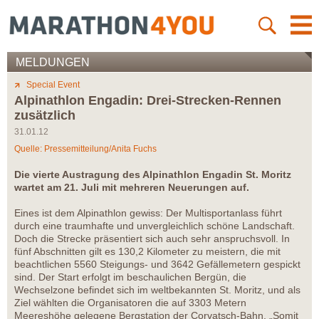
MELDUNGEN
Special Event
Alpinathlon Engadin: Drei-Strecken-Rennen
zusätzlich
31.01.12
Quelle: Pressemitteilung/Anita Fuchs
Die vierte Austragung des Alpinathlon Engadin St. Moritz
wartet am 21. Juli mit mehreren Neuerungen auf.
Eines ist dem Alpinathlon gewiss: Der Multisportanlass führt
durch eine traumhafte und unvergleichlich schöne Landschaft.
Doch die Strecke präsentiert sich auch sehr anspruchsvoll. In
fünf Abschnitten gilt es 130,2 Kilometer zu meistern, die mit
beachtlichen 5560 Steigungs- und 3642 Gefällemetern gespickt
sind. Der Start erfolgt im beschaulichen Bergün, die
Wechselzone befindet sich im weltbekannten St. Moritz, und als
Ziel wählten die Organisatoren die auf 3303 Metern
Meereshöhe gelegene Bergstation der Corvatsch-Bahn. „Somit