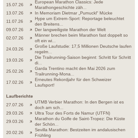
European Marathon Classics: Jede
15.07.26
Marathongeschichte zäh...
13.07.26
In Memoriam Dietmar „Pumuckl“ Mücke
Hype um Extrem-Sport: Reportage beleuchtet
11.07.26
den Breitens...
09.07.26
Der langweiligste Marathon der Welt
Männer brechen beim Marathon fast doppelt so
02.07.26
oft ein wi...
Große Laufstudie: 17,5 Millionen Deutsche laufen
24.03.26
regelm...
Die Trailrunning-Saison beginnt: Schritt für Schritt
19.03.26
di...
Garda Trentino macht den Mai 2026 zum
25.02.26
Trailrunning-Mona...
Erneutes Rekordjahr für den Schweizer
17.02.26
Laufsport!
Laufberichte
UTMB Verbier Marathon: In den Bergen ist es
27.07.26
doch am sch...
29.03.26
Ultra Tour des Forts de Namur (UTFN)
Marathon du Golfe de Saint-Tropez: Die Küste
29.03.26
der Schön...
Sevilla Marathon: Bestzeiten im andalusischen
20.02.26
Frühling