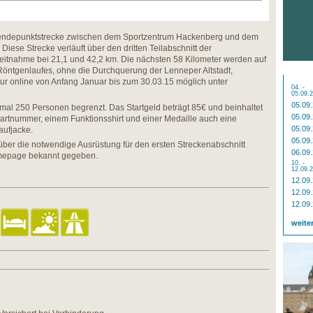
endepunktstrecke zwischen dem Sportzentrum Hackenberg und dem
Diese Strecke verläuft über den dritten Teilabschnitt der
eitnahme bei 21,1 und 42,2 km. Die nächsten 58 Kilometer werden auf
Röntgenlaufes, ohne die Durchquerung der Lenneper Altstadt,
nur online von Anfang Januar bis zum 30.03.15 möglich unter
04. -
05.09.
05.09
imal 250 Personen begrenzt. Das Startgeld beträgt 85€ und beinhaltet
05.09
tartnummer, einem Funktionsshirt und einer Medaille auch eine
05.09
aufjacke.
05.09
über die notwendige Ausrüstung für den ersten Streckenabschnitt
06.09
omepage bekannt gegeben.
10. -
12.09.
12.09
12.09
12.09
weite