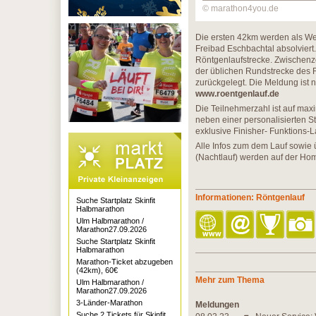
© marathon4you.de
Die ersten 42km werden als W
Freibad Eschbachtal absolviert. 
Röntgenlaufstrecke. Zwischenz
der üblichen Rundstrecke des 
zurückgelegt. Die Meldung ist 
www.roentgenlauf.de
Die Teilnehmerzahl ist auf max
neben einer personalisierten S
exklusive Finisher- Funktions-L
Alle Infos zum dem Lauf sowie 
(Nachtlauf) werden auf der H
Informationen: Röntgenlauf
Suche Startplatz Skinfit
Halbmarathon
Ulm Halbmarathon /
Marathon27.09.2026
Suche Startplatz Skinfit
Halbmarathon
Marathon-Ticket abzugeben
(42km), 60€
Mehr zum Thema
Ulm Halbmarathon /
Marathon27.09.2026
3-Länder-Marathon
Meldungen
Suche 2 Tickets für Skinfit