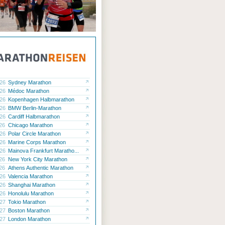
.26
Sydney Marathon
.26
Médoc Marathon
.26
Kopenhagen Halbmarathon
.26
BMW Berlin-Marathon
.26
Cardiff Halbmarathon
.26
Chicago Marathon
.26
Polar Circle Marathon
.26
Marine Corps Marathon
.26
Mainova Frankfurt Maratho...
.26
New York City Marathon
.26
Athens Authentic Marathon
.26
Valencia Marathon
.26
Shanghai Marathon
.26
Honolulu Marathon
.27
Tokio Marathon
.27
Boston Marathon
.27
London Marathon