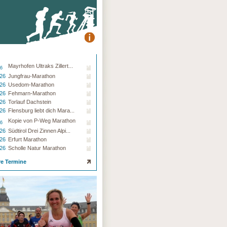
Mayrhofen Ultraks Zillert...
26
.26
Jungfrau-Marathon
.26
Usedom-Marathon
.26
Fehmarn-Marathon
.26
Torlauf Dachstein
.26
Flensburg liebt dich Mara...
Kopie von P-Weg Marathon
26
.26
Südtirol Drei Zinnen Alpi...
.26
Erfurt Marathon
.26
Scholle Natur Marathon
re Termine