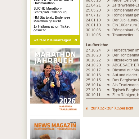
08.03.23
Neuer Service: 
Halbmarathon
21.04.21
Zeitenwende-Lau
SUCHE Marathon-
25.05.20
Röntgenlauf wi
Startzplatz Oldenburg
07.07.17
Röntgenlauf ge
HM Startplatz Bodensee
24.01.10
Der Jubiläums-1
Marathon gesucht
20.01.10
Ein 100er zum 
1x Halbmarathon Ticket
30.10.06
Röntgenlauf - S
gesucht
31.10.05
Traumwetter
Laufberichte
27.10.24
Herbstfarben i
29.10.23
Der Röntgenma
30.10.22
Hitzerekord au
24.10.20
ABGESAGT: ER
29.10.17
Diesmal nur Ma
30.10.16
Auf und nieder .
25.10.15
Das Bergische L
26.10.14
Als Ersatzmann
27.10.13
Typisch Bergis
30.10.11
Zum Röntgen, bi
zurï¿½ck zur ï¿½bersicht