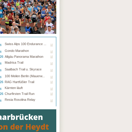
Swiss Alps 100 Endurance ...
26
Gondo Marathon
26
.26
Allgäu Panorama Marathon
Madrisa Trail
26
Saalbach Trail u. Skyrace
26
100 Meilen Berlin (Mauerw...
26
.26
RAG Hartfüßler Trail
Kärnten läuft
26
.26
Churfirsten Trail Run
Resia Rosolina Relay
26