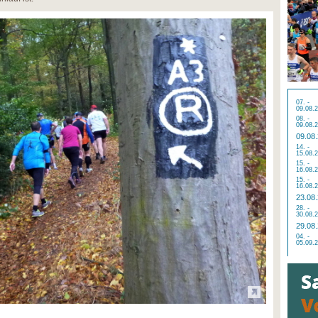
07. -
09.08.
08. -
09.08.
09.08
14. -
15.08.
15. -
16.08.
15. -
16.08.
23.08
28. -
30.08.
29.08
04. -
05.09.