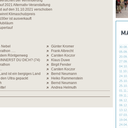
Versichert bei Verhinderung
f 2021 Alternativ-Veranstaltung
rd auf den 31.10.2021 verschoben
winnt Klimaschutzpreis
00er ist ausverkauft
Jubiläum
uperlauf
m Nebel
Günter Kromer
30.08
rathon ….
Frank Albrecht
05.09
f dem Röntgenweg
Carsten Koczor
20.09
INNERST DU DICH? (74)
Klaus Duwe
27.09
rathon
Birgit Fender
04.10
..
Carsten Koczor
11.10
and ist ein bergiges Land
Bernd Neumann
24.10
 den Ultra gepackt
Heiko Rammenstein
25.10
ch
Bernd Neumann
25.10
tte!
Andrea Helmuth
01.11
09.11
06.12
06.12
13.12
07.03
19.04
24.04