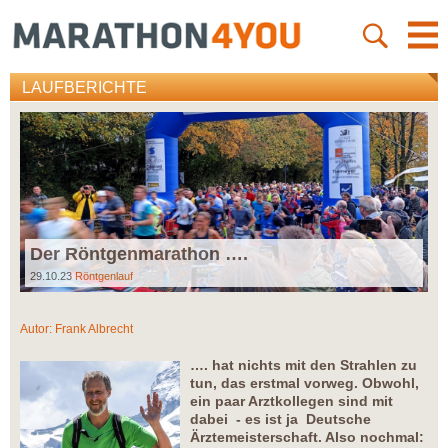
LAUFBERICHTE
Der Röntgenmarathon ….
29.10.23
Röntgenlauf
Autor:
Frank Albrecht
…. hat nichts mit den Strahlen zu
tun, das erstmal vorweg. Obwohl,
ein paar Arztkollegen sind mit
dabei - es ist ja Deutsche
Ärztemeisterschaft. Also nochmal: