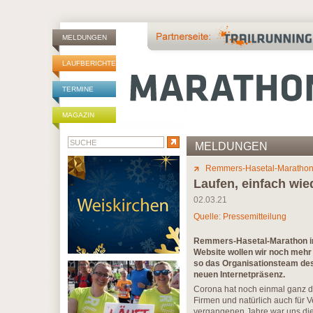
MELDUNGEN
LAUFBERICHTE
TERMINE
MAGAZIN
MELDUNGEN
Remmers-Hasetal-Maratho
Laufen, einfach wied
02.03.21
Quelle: Pressemitteilung
Remmers-Hasetal-Marathon im 
Website wollen wir noch mehr
so das Organisationsteam des
neuen Internetpräsenz.
Corona hat noch einmal ganz de
Firmen und natürlich auch für 
vergangenen Jahre war uns dies