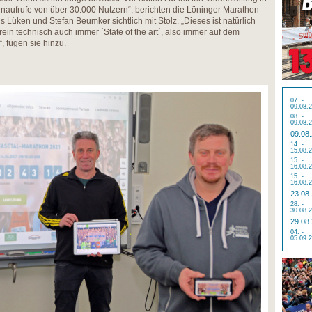
naufrufe von über 30.000 Nutzern“, berichten die Löninger Marathon-
 Lüken und Stefan Beumker sichtlich mit Stolz. „Dieses ist natürlich
ein technisch auch immer ´State of the art´, also immer auf dem
, fügen sie hinzu.
07. -
09.08.
08. -
09.08.
09.08
14. -
15.08.
15. -
16.08.
15. -
16.08.
23.08
28. -
30.08.
29.08
04. -
05.09.