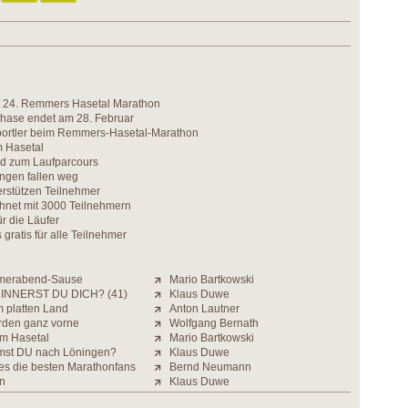
den 24. Remmers Hasetal Marathon
hase endet am 28. Februar
ortler beim Remmers-Hasetal-Marathon
m Hasetal
rd zum Laufparcours
gen fallen weg
rstützen Teilnehmer
chnet mit 3000 Teilnehmern
ür die Läufer
 gratis für alle Teilnehmer
merabend-Sause
Mario Bartkowski
INNERST DU DICH? (41)
Klaus Duwe
m platten Land
Anton Lautner
orden ganz vorne
Wolfgang Bernath
im Hasetal
Mario Bartkowski
st DU nach Löningen?
Klaus Duwe
 es die besten Marathonfans
Bernd Neumann
n
Klaus Duwe