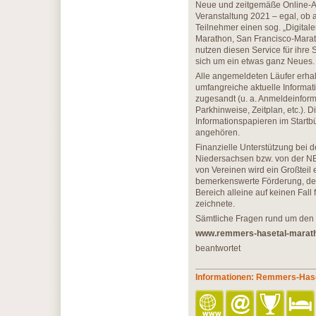
Neue und zeitgemäße Online-An
Veranstaltung 2021 – egal, ob al
Teilnehmer einen sog. „Digitale
Marathon, San Francisco-Marat
nutzen diesen Service für ihre 
sich um ein etwas ganz Neues.
Alle angemeldeten Läufer erhal
umfangreiche aktuelle Informati
zugesandt (u. a. Anmeldeinfor
Parkhinweise, Zeitplan, etc.).
Informationspapieren im Startb
angehören.
Finanzielle Unterstützung bei 
Niedersachsen bzw. von der NBa
von Vereinen wird ein Großtei
bemerkenswerte Förderung, denn
Bereich alleine auf keinen Fall 
zeichnete.
Sämtliche Fragen rund um den 
www.remmers-hasetal-marat
beantwortet
Informationen: Remmers-Has