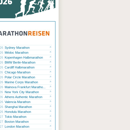
.26
Sydney Marathon
.26
Médoc Marathon
.26
Kopenhagen Halbmarathon
.26
BMW Berlin-Marathon
.26
Cardiff Halbmarathon
.26
Chicago Marathon
.26
Polar Circle Marathon
.26
Marine Corps Marathon
.26
Mainova Frankfurt Maratho...
.26
New York City Marathon
.26
Athens Authentic Marathon
.26
Valencia Marathon
.26
Shanghai Marathon
.26
Honolulu Marathon
.27
Tokio Marathon
.27
Boston Marathon
.27
London Marathon