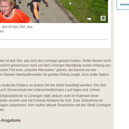
weite
 das ist das Ziel, das
ben
as ist das Ziel, das sich die Löninger gesetzt haben. Sollte dieses nicht
 gewohnt gemeinsam rund um den Löninger Marktplatz sowie entlang der
eden Fall eine „virtuelle Alternative“ geben, die bereits bei der
m Namen #wirlaufenweiter für großen Erfolg sorgte. Eine dritte Option
u laufende Distanz an jedem Ort der Wahl bewältigt werden. Die Zeit-
urch Screenshots der unterschiedlichsten Lauf-Apps und -Uhren.
r Originalstrecke in Löningen statt, jedoch nicht im Rahmen einer
eder einzeln und mit Corona-Abstand für sich. Eine Zeitnahme ist
lagen angedacht. Hier laufen aktuell Gespräche mit der Stadt Löningen
al.
e-Angebote