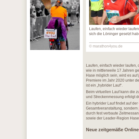
Laufen, einfach wieder laufen,
sich die Löninger gesetzt ha
© marathon4you.de
Laufen, einfach wieder laufen, d
wie in mittlerweile 17 Jahren
Hase möglich sein, wird es auf j
Premiere im Jahr 2020 unter de
ist ein „hybrider Lauf“.
Beim virtuellen Lauf kann die z
und Streckenmessung erfolgt d
Ein hybrider Lauf findet auf de
Gesamtveranstaltung, sondern j
durch fest verbaute Zeitmessan
sowie der Leader-Region Haset
Neue zeitgemäße Onlin