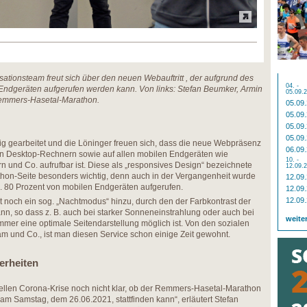
tionsteam freut sich über den neuen Webauftritt , der aufgrund des
04. -
 Endgeräten aufgerufen werden kann. Von links: Stefan Beumker, Armin
05.09.
Remmers-Hasetal-Marathon.
05.09
05.09
05.09
05.09
ig gearbeitet und die Löninger freuen sich, dass die neue Webpräsenz
06.09
len Desktop-Rechnern sowie auf allen mobilen Endgeräten wie
10. -
 und Co. aufrufbar ist. Diese als „responsives Design“ bezeichnete
12.09.
athon-Seite besonders wichtig, denn auch in der Vergangenheit wurde
12.09
. 80 Prozent von mobilen Endgeräten aufgerufen.
12.09
12.09
noch ein sog. „Nachtmodus“ hinzu, durch den der Farbkontrast der
n, so dass z. B. auch bei starker Sonneneinstrahlung oder auch bei
weite
mmer eine optimale Seitendarstellung möglich ist. Von den sozialen
m und Co., ist man diesen Service schon einige Zeit gewohnt.
erheiten
tuellen Corona-Krise noch nicht klar, ob der Remmers-Hasetal-Marathon
m Samstag, dem 26.06.2021, stattfinden kann“, erläutert Stefan