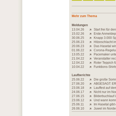
Mehr zum Thema
Meldungen
13.04.26
Start frei für 
15.02.26
Erste Anmeldep
30.06.25
Knapp 3.000 Sp
25.06.23
Hitzeschlacht i
20.06.23
Das Hasetal wi
01.06.22
Corona-Regelun
13.05.22
Pacemaker unte
21.04.22
Veranstalter re
12.04.22
Roter Teppich f
10.04.22
Funktions-Shirts
Laufberichte
25.06.22
Die große Som
27.06.20
ABGESAGT: ER
23.06.18
Lauffest auf de
24.06.17
Nicht nur im N
27.06.15
Bilderbuchlauf 
23.06.12
Und wann komm
25.06.11
Im Hasetal gibt
26.06.10
Juwel im Norde