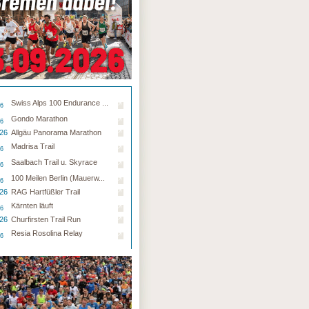
Swiss Alps 100 Endurance ...
26
Gondo Marathon
26
.26
Allgäu Panorama Marathon
Madrisa Trail
26
Saalbach Trail u. Skyrace
26
100 Meilen Berlin (Mauerw...
26
.26
RAG Hartfüßler Trail
Kärnten läuft
26
.26
Churfirsten Trail Run
Resia Rosolina Relay
26