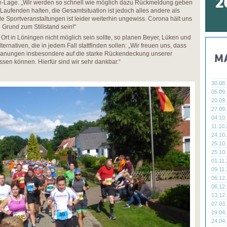
e-Lage. „Wir werden so schnell wie möglich dazu Rückmeldung geben
 Laufenden halten, die Gesamtsituation ist jedoch alles andere als
ale Sportveranstaltungen ist leider weiterhin ungewiss. Corona hält uns
n Grund zum Stillstand sein!"
Ort in Löningen nicht möglich sein sollte, so planen Beyer, Lüken und
rnativen, die in jedem Fall stattfinden sollen: „Wir freuen uns, dass
 Planungen insbesondere auf die starke Rückendeckung unserer
ssen können. Hierfür sind wir sehr dankbar.“
30.08
05.09
20.09
27.09
04.10
11.10
24.10
25.10
25.10
01.11
09.11
06.12
06.12
13.12
07.03
19.04
24.04