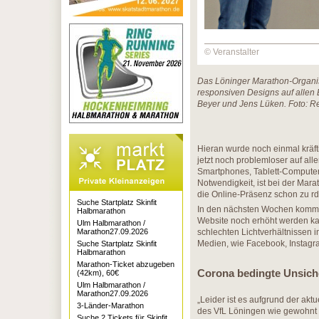
© Veranstalter
Das Löninger Marathon-Organisa
responsiven Designs auf allen
Beyer und Jens Lüken. Foto: 
Hieran wurde noch einmal kräft
jetzt noch problemloser auf al
Smartphones, Tablett-Computern
Notwendigkeit, ist bei der Mar
die Online-Präsenz schon zu rd
Suche Startplatz Skinfit
In den nächsten Wochen kommt 
Halbmarathon
Website noch erhöht werden kan
Ulm Halbmarathon /
Marathon27.09.2026
schlechten Lichtverhältnissen i
Medien, wie Facebook, Instagra
Suche Startplatz Skinfit
Halbmarathon
Marathon-Ticket abzugeben
Corona bedingte Unsich
(42km), 60€
Ulm Halbmarathon /
Marathon27.09.2026
„Leider ist es aufgrund der ak
3-Länder-Marathon
des VfL Löningen wie gewohnt a
Suche 2 Tickets für Skinfit