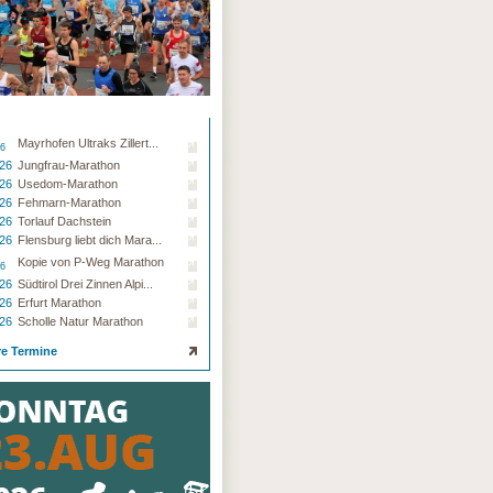
Mayrhofen Ultraks Zillert...
26
.26
Jungfrau-Marathon
.26
Usedom-Marathon
.26
Fehmarn-Marathon
.26
Torlauf Dachstein
.26
Flensburg liebt dich Mara...
Kopie von P-Weg Marathon
26
.26
Südtirol Drei Zinnen Alpi...
.26
Erfurt Marathon
.26
Scholle Natur Marathon
re Termine