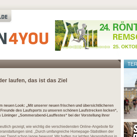
TE
n
er laufen, das ist das Ziel
neuen Look: „Mit unserer neuen frischen und übersichtlicheren
 Freunde des Laufsports zu unseren schönen Laufstrecken locken“,
 Löninger „Sommerabend-Lauffestes“ bei der Vorstellung ihrer
utlich gezeigt, wie wichtig die verschiedensten Online-Angebote für
Veranstaltungen sind. „Durch umfangreiche Homepage-Statistiken der
er Trend schon lange bewusst. Wir hatten zur letzten Veranstaltung in