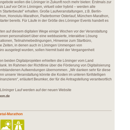
gebote wollen die Löninger in Zukunft noch mehr bieten: Erstmals zur
s Lauf vor Ort in Löningen, virtuell oder hybrid – werden alle
n Starterbeutel“ erhalten. Große Laufveranstaltungen, z.B. Berlin-
hon, Honolulu-Marathon, Paderborner Osterlauf, München-Marathon,
Starter bereits. Für Läufe in der Größe des Löninger Events handelt es
ten auf diesem digitalen Wege einige Wochen vor der Veranstaltung
onen personalisiert über eine webbasierte, interaktive Lösung
mationen, Teilnahmebedingungen, Hinweise zum Startbüro,
 Die Zeiten, in denen auch in Löningen Unmengen von
üro ausgelegt wurden, sollen hiermit bald der Vergangenheit
den beiden Digitalprojekten erhielten die Löninger vom Land
nk. Im Rahmen der Richtlinie über die Förderung von Digitalisierung
l entstandenen Aufwendungen übernommen. „Wir danken sehr für diese
 unsere Veranstaltung könnte die Kosten im unteren fünfstelligen
finanzieren“, erläutert Beumker, der für die Antragstellung verantwortlich
Löninger Lauf werden auf der neuen Website
hon.de
etal-Marathon