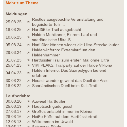
Mehr zum Thema
Meldungen
Restlos ausgebuchte Veranstaltung und
25.08.25
begeisterte Teiln...
18.08.25
Hartfüßler Trail ausgebucht
Halden Mohikaner, Extrem-Lauf und
10.06.25
saarländische Ultra-S...
05.08.24
Hatfüßler können wieder die Ultra-Strecke laufen
Halden-Inferno: Extremlauf um den
29.03.24
Haldenhammer
31.07.23
Hartfüssler Trail zum ersten Mal ohne Ultra
25.04.23
VIKI PEAKS: Trailparty auf der Halde Viktoria
Halden Inferno: Das Saarpolygon laufend
04.04.23
erfahren
30.08.22
Neuschwander gewinnt das Duell der Asse
18.08.22
Saarländisches Duell beim Kult-Trail
Laufberichte
30.08.20
Auweia! Hartfüßler!
25.08.19
Hauptsach gudd gess!
27.08.17
Großes entsteht immer im Kleinen
28.08.16
Heiße Füße auf dem Hartfüsslertrail
12.05.13
Willkommen im Urwald
13.05.12
Schwarze Pfade