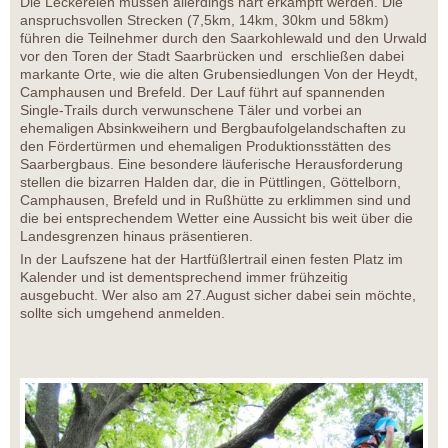
Die Leckereien müssen allerdings hart erkämpft werden. Die
anspruchsvollen Strecken (7,5km, 14km, 30km und 58km)
führen die Teilnehmer durch den Saarkohlewald und den Urwald
vor den Toren der Stadt Saarbrücken und erschließen dabei
markante Orte, wie die alten Grubensiedlungen Von der Heydt,
Camphausen und Brefeld. Der Lauf führt auf spannenden
Single-Trails durch verwunschene Täler und vorbei an
ehemaligen Absinkweihern und Bergbaufolgelandschaften zu
den Fördertürmen und ehemaligen Produktionsstätten des
Saarbergbaus. Eine besondere läuferische Herausforderung
stellen die bizarren Halden dar, die in Püttlingen, Göttelborn,
Camphausen, Brefeld und in Rußhütte zu erklimmen sind und
die bei entsprechendem Wetter eine Aussicht bis weit über die
Landesgrenzen hinaus präsentieren.
In der Laufszene hat der Hartfüßlertrail einen festen Platz im
Kalender und ist dementsprechend immer frühzeitig
ausgebucht. Wer also am 27.August sicher dabei sein möchte,
sollte sich umgehend anmelden.