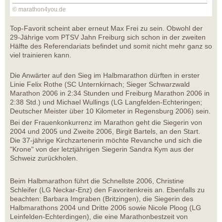
© marathon4you.de
Top-Favorit scheint aber erneut Max Frei zu sein. Obwohl der
29-Jährige vom PTSV Jahn Freiburg sich schon in der zweiten
Hälfte des Referendariats befindet und somit nicht mehr ganz so
viel trainieren kann.
Die Anwärter auf den Sieg im Halbmarathon dürften in erster
Linie Felix Rothe (SC Unternkirnach; Sieger Schwarzwald
Marathon 2006 in 2:34 Stunden und Freiburg Marathon 2006 in
2:38 Std.) und Michael Wullings (LG Langfelden-Echteringen;
Deutscher Meister über 10 Kilometer in Regensburg 2006) sein.
Bei der Frauenkonkurrenz im Marathon geht die Siegerin von
2004 und 2005 und Zweite 2006, Birgit Bartels, an den Start.
Die 37-jährige Kirchzartenerin möchte Revanche und sich die
"Krone" von der letztjährigen Siegerin Sandra Kym aus der
Schweiz zurückholen.
Beim Halbmarathon führt die Schnellste 2006, Christine
Schleifer (LG Neckar-Enz) den Favoritenkreis an. Ebenfalls zu
beachten: Barbara Imgraben (Britzingen), die Siegerin des
Halbmarathons 2004 und Dritte 2006 sowie Nicole Ploog (LG
Leinfelden-Echterdingen), die eine Marathonbestzeit von