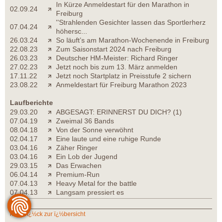
In Kürze Anmeldestart für den Marathon in
02.09.24
Freiburg
''Strahlenden Gesichter lassen das Sportlerherz
07.04.24
höhersc...
26.03.24
So läuft’s am Marathon-Wochenende in Freiburg
22.08.23
Zum Saisonstart 2024 nach Freiburg
26.03.23
Deutscher HM-Meister: Richard Ringer
27.02.23
Jetzt noch bis zum 13. März anmelden
17.11.22
Jetzt noch Startplatz in Preisstufe 2 sichern
23.08.22
Anmeldestart für Freiburg Marathon 2023
Laufberichte
29.03.20
ABGESAGT: ERINNERST DU DICH? (1)
07.04.19
Zweimal 36 Bands
08.04.18
Von der Sonne verwöhnt
02.04.17
Eine laute und eine ruhige Runde
03.04.16
Zäher Ringer
03.04.16
Ein Lob der Jugend
29.03.15
Das Erwachen
06.04.14
Premium-Run
07.04.13
Heavy Metal for the battle
07.04.13
Langsam pressiert es
zurï¿½ck zur ï¿½bersicht