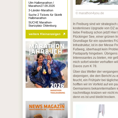
Ulm Halbmarathon /
Marathon27.09.2026
3-Länder-Marathon
© marathon4you.de
Suche 2 Tickets für Skinfit
Halbmarathon
SUCHE Marathon-
In Freiburg sind wir strategisc
Startzplatz Oldenburg
kostenloses Upgrade von DZ a
liebe Freiburg schon jetzt! H
Flückinger See, einer grünen In
Grundlage für ein opulentes Fr
Infrastruktur, ist in der Messe 
Fußweg, überhaupt kein Problem
Pastaparty hingeben. Übrigens
Interessantes zu bieten, mir ge
mich sofort wieder verhaften wil
Davos zum K 78.
Über das Wetter der vergangene
diejenigen, die den Bericht zu 
feucht, ein Frühjahr bei täglich
hofften wir im Vorfeld auf ein 
Germaniens bekanntermaßen wär
nachmittags kratzen wir nicht m
denn es ist und bleibt trocken.