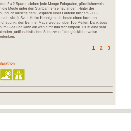
 den 2 x 2 Spuren stehen jede Menge Fotografen, glücklicherweise
um die Meute unter den Startbannern einzufangen. Hinter der
ab und ich lausche dem Gespräch einer Läuferin mit dem 2:00-
ersteht sich!). Sven-Heiko Hennig macht heute einen lockeren
onhöhepunkt, den Berliner Mauerweglauf über 100 Meilen. Dank Joes
h im Bilde und kann ein wenig mit ihm fachsimpeln. Es ist eine sehr
enden „antifaschistischen Schutzwalls“ der glücklicherweise
gedenken.
1
2
3
 Marathon