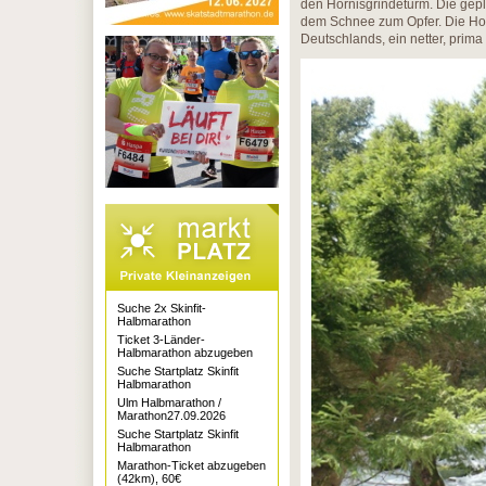
den Hornisgrindeturm. Die gep
dem Schnee zum Opfer. Die Hor
Deutschlands, ein netter, prima
Suche 2x Skinfit-
Halbmarathon
Ticket 3-Länder-
Halbmarathon abzugeben
Suche Startplatz Skinfit
Halbmarathon
Ulm Halbmarathon /
Marathon27.09.2026
Suche Startplatz Skinfit
Halbmarathon
Marathon-Ticket abzugeben
(42km), 60€