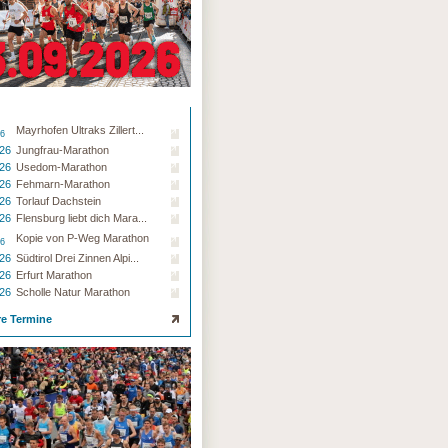
Mayrhofen Ultraks Zillert...
26
.26
Jungfrau-Marathon
.26
Usedom-Marathon
.26
Fehmarn-Marathon
.26
Torlauf Dachstein
.26
Flensburg liebt dich Mara...
Kopie von P-Weg Marathon
26
.26
Südtirol Drei Zinnen Alpi...
.26
Erfurt Marathon
.26
Scholle Natur Marathon
re Termine