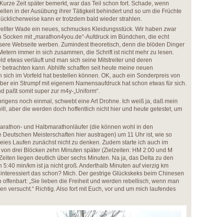
rze Zeit später bemerkt, war das Teil schon fort. Schade, wenn
llen in der Ausübung ihrer Tätigkeit behindert und so um die Früchte
lücklicherweise kann er trotzdem bald wieder strahlen.
wellter Wade ein neues, schmuckes Kleidungsstück. Wir haben zwar
 Socken mit „marathon4you.de“-Aufdruck im Bündchen, die echt
nsere Webseite werben. Zumindest theoretisch, denn die blöden Dinger
tern immer in sich zusammen, die Schrift ist nicht mehr zu lesen.
d etwas verläuft und man sich seine Mitstreiter und deren
 betrachten kann. Abhilfe schaffen seit heute meine neuen
sich im Vorfeld hat bestellen können. OK, auch ein Sonderpreis von
aber ein Strumpf mit eigenem Namensaufdruck hat schon etwas für sich.
nd paßt somit super zur m4y-„Uniform“.
rigens noch einmal, schwebt eine Art Drohne. Ich weiß ja, daß mein
ll, aber die werden doch hoffentlich nicht hier und heute getestet, um
rathon- und Halbmarathonläufer (die können wohl in den
Deutschen Meisterschaften hier austragen) um 11 Uhr ist, wie so
reies Laufen zunächst nicht zu denken. Zudem starte ich auch im
von drei Blöcken zehn Minuten später (Zielzeiten: HM 2:00 und M
eiten liegen deutlich über sechs Minuten. Na ja, das Delta zu den
5:40 min/km ist ja nicht groß. Anderthalb Minuten auf vierzig km
n interessiert das schon? Mich. Der gestrige Glückskeks beim Chinesen
 offenbart: „Sie lieben die Freiheit und werden rebellisch, wenn man
en versucht.“ Richtig. Also fort mit Euch, vor und um mich laufendes