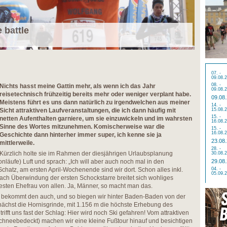
 battle
07. -
09.08.
08. -
Nichts hasst meine Gattin mehr, als wenn ich das Jahr
09.08.
reisetechnisch frühzeitig bereits mehr oder weniger verplant habe.
09.08
Meistens führt es uns dann natürlich zu irgendwelchen aus meiner
14. -
Sicht attraktiven Laufveranstaltungen, die ich dann häufig mit
15.08.
15. -
netten Aufenthalten garniere, um sie einzuwickeln und im wahrsten
16.08.
Sinne des Wortes mitzunehmen. Komischerweise war die
15. -
16.08.
Geschichte dann hinterher immer super, ich kenne sie ja
23.08
mittlerweile.
28. -
Kürzlich holte sie im Rahmen der diesjährigen Urlaubsplanung
30.08.
onläufe) Luft und sprach: „Ich will aber auch noch mal in den
29.08
chatz, am ersten April-Wochenende sind wir dort. Schon alles inkl.
04. -
05.09.
ach Überwindung der ersten Schockstarre breitet sich wohliges
esten Ehefrau von allen. Ja, Männer, so macht man das.
 bekommt den auch, und so biegen wir hinter Baden-Baden von der
chst die Hornisgrinde, mit 1.156 m die höchste Erhebung des
ifft uns fast der Schlag: Hier wird noch Ski gefahren! Vom attraktiven
chneebedeckt) machen wir eine kleine Fußtour hinauf und besichtigen