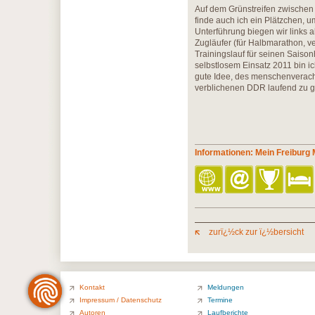
Auf dem Grünstreifen zwischen
finde auch ich ein Plätzchen, 
Unterführung biegen wir links 
Zugläufer (für Halbmarathon, v
Trainingslauf für seinen Sais
selbstlosem Einsatz 2011 bin ic
gute Idee, des menschenveracht
verblichenen DDR laufend zu 
Informationen: Mein Freiburg
zurï¿½ck zur ï¿½bersicht
Kontakt
Meldungen
Impressum / Datenschutz
Termine
Autoren
Laufberichte