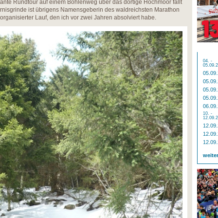
lante Rundtour auf einem Bohlenweg über das dortige Hochmoor fällt
nisgrinde ist übrigens Namensgeberin des waldreichsten Marathon
 organisierter Lauf, den ich vor zwei Jahren absolviert habe.
04. -
05.09.
05.09
05.09
05.09
05.09
06.09
10. -
12.09.
12.09
12.09
12.09
weite