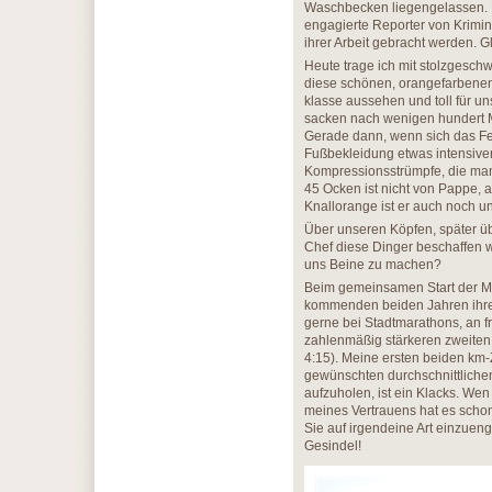
Waschbecken liegengelassen. Ku
engagierte Reporter von Krimine
ihrer Arbeit gebracht werden. G
Heute trage ich mit stolzgesch
diese schönen, orangefarbenen
klasse aussehen und toll für u
sacken nach wenigen hundert Me
Gerade dann, wenn sich das Fel
Fußbekleidung etwas intensiver
Kompressionsstrümpfe, die man 
45 Ocken ist nicht von Pappe, 
Knallorange ist er auch noch u
Über unseren Köpfen, später üb
Chef diese Dinger beschaffen wi
uns Beine zu machen?
Beim gemeinsamen Start der Ma
kommenden beiden Jahren ihre 
gerne bei Stadtmarathons, an f
zahlenmäßig stärkeren zweiten 
4:15). Meine ersten beiden km-Z
gewünschten durchschnittlichen 
aufzuholen, ist ein Klacks. We
meines Vertrauens hat es schon
Sie auf irgendeine Art einzueng
Gesindel!