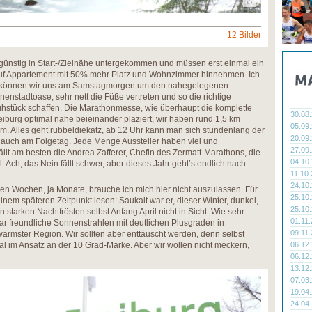
12 Bilder
h günstig in Start-/Zielnähe untergekommen und müssen erst einmal ein
uf Appartement mit 50% mehr Platz und Wohnzimmer hinnehmen. Ich
ier können wir uns am Samstagmorgen um den nahegelegenen
nenstadtoase, sehr nett die Füße vertreten und so die richtige
ühstück schaffen. Die Marathonmesse, wie überhaupt die komplette
30.08
Freiburg optimal nahe beieinander plaziert, wir haben rund 1,5 km
05.09
. Alles geht rubbeldiekatz, ab 12 Uhr kann man sich stundenlang der
20.09
 auch am Folgetag. Jede Menge Aussteller haben viel und
27.09
fällt am besten die Andrea Zafferer, Chefin des Zermatt-Marathons, die
04.10
l. Ach, das Nein fällt schwer, aber dieses Jahr geht’s endlich nach
11.10
24.10
n Wochen, ja Monate, brauche ich mich hier nicht auszulassen. Für
25.10
einem späteren Zeitpunkt lesen: Saukalt war er, dieser Winter, dunkel,
25.10
en starken Nachtfrösten selbst Anfang April nicht in Sicht. Wie sehr
01.11
paar freundliche Sonnenstrahlen mit deutlichen Plusgraden in
09.11
mster Region. Wir sollten aber enttäuscht werden, denn selbst
al im Ansatz an der 10 Grad-Marke. Aber wir wollen nicht meckern,
06.12
06.12
13.12
07.03
19.04
24.04