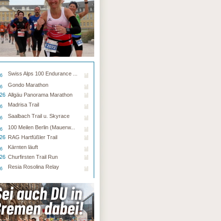
Swiss Alps 100 Endurance ...
26
Gondo Marathon
26
.26
Allgäu Panorama Marathon
Madrisa Trail
26
Saalbach Trail u. Skyrace
26
100 Meilen Berlin (Mauerw...
26
.26
RAG Hartfüßler Trail
Kärnten läuft
26
.26
Churfirsten Trail Run
Resia Rosolina Relay
26