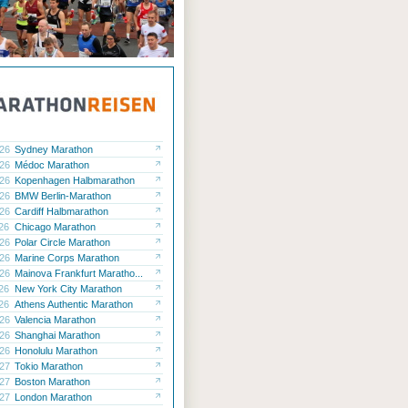
.26
Sydney Marathon
.26
Médoc Marathon
.26
Kopenhagen Halbmarathon
.26
BMW Berlin-Marathon
.26
Cardiff Halbmarathon
.26
Chicago Marathon
.26
Polar Circle Marathon
.26
Marine Corps Marathon
.26
Mainova Frankfurt Maratho...
.26
New York City Marathon
.26
Athens Authentic Marathon
.26
Valencia Marathon
.26
Shanghai Marathon
.26
Honolulu Marathon
.27
Tokio Marathon
.27
Boston Marathon
.27
London Marathon