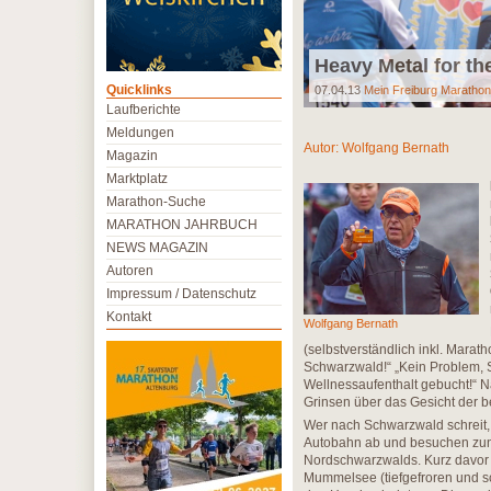
Heavy Metal for the
Quicklinks
07.04.13
Mein Freiburg Marathon
Laufberichte
Meldungen
Autor:
Wolfgang Bernath
Magazin
Marktplatz
Marathon-Suche
MARATHON JAHRBUCH
NEWS MAGAZIN
Autoren
Impressum / Datenschutz
Kontakt
Wolfgang Bernath
(selbstverständlich inkl. Marath
Schwarzwald!“ „Kein Problem, S
Wellnessaufenthalt gebucht!“ N
Grinsen über das Gesicht der b
Wer nach Schwarzwald schreit,
Autobahn ab und besuchen zunä
Nordschwarzwalds. Kurz davor tr
Mummelsee (tiefgefroren und s