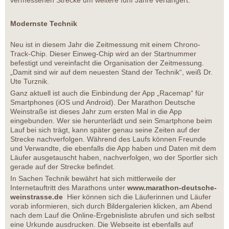
vermessenen Strecke um weitere fünf Jahre verlängert.
Modernste Technik
Neu ist in diesem Jahr die Zeitmessung mit einem Chrono-
Track-Chip. Dieser Einweg-Chip wird an der Startnummer
befestigt und vereinfacht die Organisation der Zeitmessung.
„Damit sind wir auf dem neuesten Stand der Technik“, weiß Dr.
Ute Turznik.
Ganz aktuell ist auch die Einbindung der App „Racemap“ für
Smartphones (iOS und Android). Der Marathon Deutsche
Weinstraße ist dieses Jahr zum ersten Mal in die App
eingebunden. Wer sie herunterlädt und sein Smartphone beim
Lauf bei sich trägt, kann später genau seine Zeiten auf der
Strecke nachverfolgen. Während des Laufs können Freunde
und Verwandte, die ebenfalls die App haben und Daten mit dem
Läufer ausgetauscht haben, nachverfolgen, wo der Sportler sich
gerade auf der Strecke befindet.
In Sachen Technik bewährt hat sich mittlerweile der
Internetauftritt des Marathons unter
www.marathon-deutsche-
weinstrasse.de
Hier können sich die Läuferinnen und Läufer
vorab informieren, sich durch Bildergalerien klicken, am Abend
nach dem Lauf die Online-Ergebnisliste abrufen und sich selbst
eine Urkunde ausdrucken. Die Webseite ist ebenfalls auf