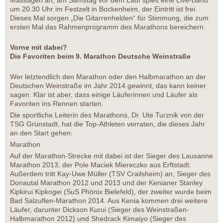
Massagen an, am Samstag vor dem Lauf spielt eine Live-Band
um 20.30 Uhr im Festzelt in Bockenheim, der Eintritt ist frei.
Dieses Mal sorgen „Die Gitarrenhelden“ für Stimmung, die zum
ersten Mal das Rahmenprogramm des Marathons bereichern.
Vorne mit dabei?
Die Favoriten beim 9. Marathon Deutsche Weinstraße
Wer letztendlich den Marathon oder den Halbmarathon an der
Deutschen Weinstraße im Jahr 2014 gewinnt, das kann keiner
sagen. Klar ist aber, dass einige Läuferinnen und Läufer als
Favoriten ins Rennen starten.
Die sportliche Leiterin des Marathons, Dr. Ute Turznik von der
TSG Grünstadt, hat die Top-Athleten verraten, die dieses Jahr
an den Start gehen:
Marathon
Auf der Marathon-Strecke mit dabei ist der Sieger des Lausanne
Marathon 2013, der Pole Maciek Miereczko aus Erftstadt.
Außerdem tritt Kay-Uwe Müller (TSV Crailsheim) an, Sieger des
Donautal Marathon 2012 und 2013 und der Kenianer Stanley
Kipkirui Kipkogei (SuS Phönix Bielefeld), der zweiter wurde beim
Bad Salzuflen-Marathon 2014. Aus Kenia kommen drei weitere
Läufer, darunter Dickson Kurui (Sieger des Weinstraßen-
Halbmarathon 2012) und Shedrack Kimaiyo (Sieger des