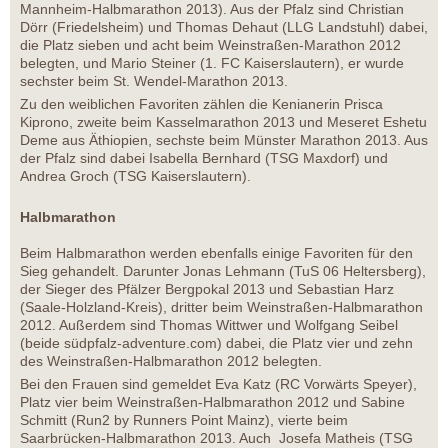
Mannheim-Halbmarathon 2013). Aus der Pfalz sind Christian
Dörr (Friedelsheim) und Thomas Dehaut (LLG Landstuhl) dabei,
die Platz sieben und acht beim Weinstraßen-Marathon 2012
belegten, und Mario Steiner (1. FC Kaiserslautern), er wurde
sechster beim St. Wendel-Marathon 2013.
Zu den weiblichen Favoriten zählen die Kenianerin Prisca
Kiprono, zweite beim Kasselmarathon 2013 und Meseret Eshetu
Deme aus Äthiopien, sechste beim Münster Marathon 2013. Aus
der Pfalz sind dabei Isabella Bernhard (TSG Maxdorf) und
Andrea Groch (TSG Kaiserslautern).
Halbmarathon
Beim Halbmarathon werden ebenfalls einige Favoriten für den
Sieg gehandelt. Darunter Jonas Lehmann (TuS 06 Heltersberg),
der Sieger des Pfälzer Bergpokal 2013 und Sebastian Harz
(Saale-Holzland-Kreis), dritter beim Weinstraßen-Halbmarathon
2012. Außerdem sind Thomas Wittwer und Wolfgang Seibel
(beide südpfalz-adventure.com) dabei, die Platz vier und zehn
des Weinstraßen-Halbmarathon 2012 belegten.
Bei den Frauen sind gemeldet Eva Katz (RC Vorwärts Speyer),
Platz vier beim Weinstraßen-Halbmarathon 2012 und Sabine
Schmitt (Run2 by Runners Point Mainz), vierte beim
Saarbrücken-Halbmarathon 2013. Auch Josefa Matheis (TSG