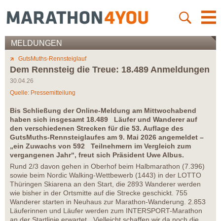
MELDUNGEN
GutsMuths-Rennsteiglauf
Dem Rennsteig die Treue: 18.489 Anmeldungen
30.04.26
Quelle: Pressemitteilung
Bis Schließung der Online-Meldung am Mittwochabend
haben sich insgesamt 18.489 Läufer und Wanderer auf
den verschiedenen Strecken für die 53. Auflage des
GutsMuths-Rennsteiglaufes am 9. Mai 2026 angemeldet –
„ein Zuwachs von 592 Teilnehmern im Vergleich zum
vergangenen Jahr“, freut sich Präsident Uwe Albus.
Rund 2/3 davon gehen in Oberhof beim Halbmarathon (7.396)
sowie beim Nordic Walking-Wettbewerb (1443) in der LOTTO
Thüringen Skiarena an den Start, die 2893 Wanderer werden
wie bisher in der Ortsmitte auf die Strecke geschickt. 755
Wanderer starten in Neuhaus zur Marathon-Wanderung. 2.853
Läuferinnen und Läufer werden zum INTERSPORT-Marathon
an der Startlinie erwartet. „Vielleicht schaffen wir da noch die