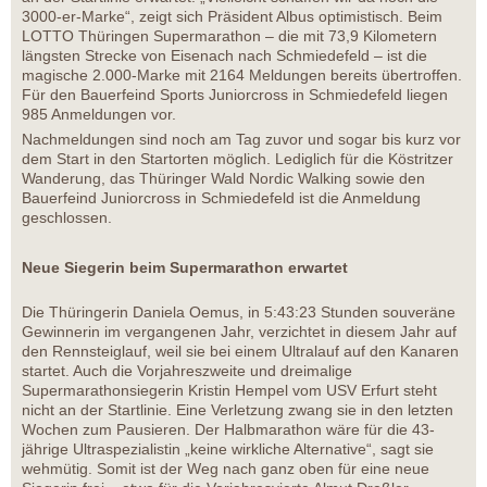
3000-er-Marke“, zeigt sich Präsident Albus optimistisch. Beim
LOTTO Thüringen Supermarathon – die mit 73,9 Kilometern
längsten Strecke von Eisenach nach Schmiedefeld – ist die
magische 2.000-Marke mit 2164 Meldungen bereits übertroffen.
Für den Bauerfeind Sports Juniorcross in Schmiedefeld liegen
985 Anmeldungen vor.
Nachmeldungen sind noch am Tag zuvor und sogar bis kurz vor
dem Start in den Startorten möglich. Lediglich für die Köstritzer
Wanderung, das Thüringer Wald Nordic Walking sowie den
Bauerfeind Juniorcross in Schmiedefeld ist die Anmeldung
geschlossen.
Neue Siegerin beim Supermarathon erwartet
Die Thüringerin Daniela Oemus, in 5:43:23 Stunden souveräne
Gewinnerin im vergangenen Jahr, verzichtet in diesem Jahr auf
den Rennsteiglauf, weil sie bei einem Ultralauf auf den Kanaren
startet. Auch die Vorjahreszweite und dreimalige
Supermarathonsiegerin Kristin Hempel vom USV Erfurt steht
nicht an der Startlinie. Eine Verletzung zwang sie in den letzten
Wochen zum Pausieren. Der Halbmarathon wäre für die 43-
jährige Ultraspezialistin „keine wirkliche Alternative“, sagt sie
wehmütig. Somit ist der Weg nach ganz oben für eine neue