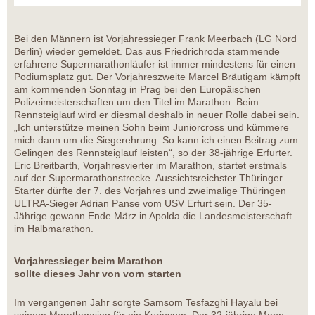
Bei den Männern ist Vorjahressieger Frank Meerbach (LG Nord
Berlin) wieder gemeldet. Das aus Friedrichroda stammende
erfahrene Supermarathonläufer ist immer mindestens für einen
Podiumsplatz gut. Der Vorjahreszweite Marcel Bräutigam kämpft
am kommenden Sonntag in Prag bei den Europäischen
Polizeimeisterschaften um den Titel im Marathon. Beim
Rennsteiglauf wird er diesmal deshalb in neuer Rolle dabei sein.
„Ich unterstütze meinen Sohn beim Juniorcross und kümmere
mich dann um die Siegerehrung. So kann ich einen Beitrag zum
Gelingen des Rennsteiglauf leisten“, so der 38-jährige Erfurter.
Eric Breitbarth, Vorjahresvierter im Marathon, startet erstmals
auf der Supermarathonstrecke. Aussichtsreichster Thüringer
Starter dürfte der 7. des Vorjahres und zweimalige Thüringen
ULTRA-Sieger Adrian Panse vom USV Erfurt sein. Der 35-
Jährige gewann Ende März in Apolda die Landesmeisterschaft
im Halbmarathon.
Vorjahressieger beim Marathon
sollte dieses Jahr von vorn starten
Im vergangenen Jahr sorgte Samsom Tesfazghi Hayalu bei