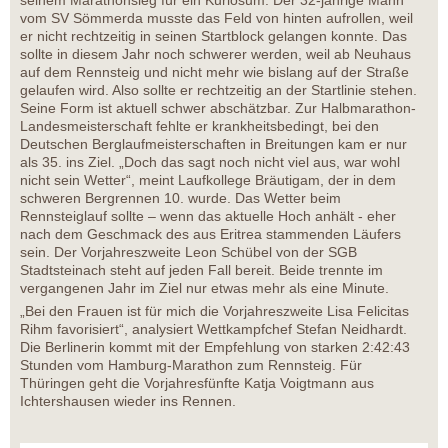
seinem Marathonsieg für ein Kuriosum. Der 32-jährige Mann
vom SV Sömmerda musste das Feld von hinten aufrollen, weil
er nicht rechtzeitig in seinen Startblock gelangen konnte. Das
sollte in diesem Jahr noch schwerer werden, weil ab Neuhaus
auf dem Rennsteig und nicht mehr wie bislang auf der Straße
gelaufen wird. Also sollte er rechtzeitig an der Startlinie stehen.
Seine Form ist aktuell schwer abschätzbar. Zur Halbmarathon-
Landesmeisterschaft fehlte er krankheitsbedingt, bei den
Deutschen Berglaufmeisterschaften in Breitungen kam er nur
als 35. ins Ziel. „Doch das sagt noch nicht viel aus, war wohl
nicht sein Wetter“, meint Laufkollege Bräutigam, der in dem
schweren Bergrennen 10. wurde. Das Wetter beim
Rennsteiglauf sollte – wenn das aktuelle Hoch anhält - eher
nach dem Geschmack des aus Eritrea stammenden Läufers
sein. Der Vorjahreszweite Leon Schübel von der SGB
Stadtsteinach steht auf jeden Fall bereit. Beide trennte im
vergangenen Jahr im Ziel nur etwas mehr als eine Minute.
„Bei den Frauen ist für mich die Vorjahreszweite Lisa Felicitas
Rihm favorisiert“, analysiert Wettkampfchef Stefan Neidhardt.
Die Berlinerin kommt mit der Empfehlung von starken 2:42:43
Stunden vom Hamburg-Marathon zum Rennsteig. Für
Thüringen geht die Vorjahresfünfte Katja Voigtmann aus
Ichtershausen wieder ins Rennen.