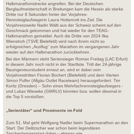
Halbmarathonstrecke angreifen. Bei der Deutschen
Berglaufmeisterschaft in Breitungen kam die Hessin als starke
Dritte nur 8 Sekunden hinter der Vorjahres-
Rennsteiglaufsiegerin Laura Hottenrott ins Ziel. Die
Vorjahreszweite Nadin Wälti aus der Schweiz scheint auf den
Geschmack gekommen und hat wieder für den TEAG-
Halbmarathon gemeldet. Auch die Dritte von 2024 Ilka
Wienstroh (TSVE Bielefeld) wird nach ihrem nicht so
erfolgreichen „Ausflug“ zum Marathon im vergangenen Jahr
wieder auf den Halbmarathon zurückkehren.
Bei den Männern steht Seriensieger Roman Freitag (LAC Erfurt)
in diesem Jahr noch nicht in der Startliste. Tritt der 24-jährige
Bauingenieurstudent erneut an, wird er dabei vom
Vorjahresdritten Florian Bochert (Bielefeld) und dem Vierten
Simon Pulfer (Allgäu Outlet Raceteam) herausgefordert. Tim
Koritz (Dresden) – Sohn eines Mehrfachrennsteiglaufsiegers -
und Lukas Wieseke (GMRLV) könnten bzw. wollen diesmal in
die Top 5 vorstoßen.
„Serientäter“ und Prominente im Feld
Zum 51. Mal geht Wolfgang Nadler beim Supermarathon an den
Start. Der Delitzscher war schon beim legendären
Taschenlampenstart dabei – ebenso wie