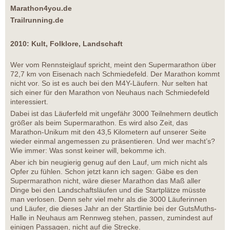
Marathon4you.de
Trailrunning.de
2010: Kult, Folklore, Landschaft
Wer vom Rennsteiglauf spricht, meint den Supermarathon über
72,7 km von Eisenach nach Schmiedefeld. Der Marathon kommt
nicht vor. So ist es auch bei den M4Y-Läufern. Nur selten hat
sich einer für den Marathon von Neuhaus nach Schmiedefeld
interessiert.
Dabei ist das Läuferfeld mit ungefähr 3000 Teilnehmern deutlich
größer als beim Supermarathon. Es wird also Zeit, das
Marathon-Unikum mit den 43,5 Kilometern auf unserer Seite
wieder einmal angemessen zu präsentieren. Und wer macht’s?
Wie immer: Was sonst keiner will, bekomme ich.
Aber ich bin neugierig genug auf den Lauf, um mich nicht als
Opfer zu fühlen. Schon jetzt kann ich sagen: Gäbe es den
Supermarathon nicht, wäre dieser Marathon das Maß aller
Dinge bei den Landschaftsläufen und die Startplätze müsste
man verlosen. Denn sehr viel mehr als die 3000 Läuferinnen
und Läufer, die dieses Jahr an der Startlinie bei der GutsMuths-
Halle in Neuhaus am Rennweg stehen, passen, zumindest auf
einigen Passagen, nicht auf die Strecke.