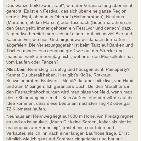
Das Ganze heißt zwar „Lauf“, wird der Veranstaltung aber nicht
gerecht. Es ist ein Festival, das sich über eine ganze Region
verteilt. Egal, ob man in Oberhof (Halbmarathon), Neuhaus
(Marathon, 50 km Marsch) oder Eisenach (Supermarathon) an
den Start geht, immer gehören ein Fest „vor und danach“ dazu.
Nirgendwo bereitet man sich auf einen Lauf mit so viel Bier und
Kalorien vor, wie hier. Und nirgendwo wir danach dermaßen
abgefeiert. Die Verletzungsgefahr ist beim Tanz auf Bänken und
Tischen mindestens genauso groß wie auf der Strecke und
mancher weiß am Sonntag nicht, woher er den Muskelkater hat:
vom Laufen oder Tanzen?
Alles beim Rennsteig ist deftig und hausgemacht. Pastaparty?
Kannst Du überall haben. Hier gibt’s Klöße, Rotkraut,
Schweinebraten, Bratwurst. Musik? Ja, aber bitte live, von Hand
und zum Mitsingen. Ich garantiere Euch: Bei den Marathons in
den Fasnachtshochburgen wird man blass vor Neid, wenn man
diese Stimmung hier erlebt. Kein Außenstehender würde auf die
Idee kommen, dass diese Leute am nächsten Tag 42 oder gar
72 Kilometer laufen.
Neuhaus am Rennweg liegt auf 830 m Höhe. Am Freitag regnet
es und es ist saukalt. „Mach Dir keine Sorgen, kälter als hier ist
es nirgends am Rennsteig“, tröstet mich der Intersport-
Verkäufer, als ich ihn nach einer langen Laufhose frage. Er ist
nämlich wie ich ganz auf Sommer eingerichtet und hat nur