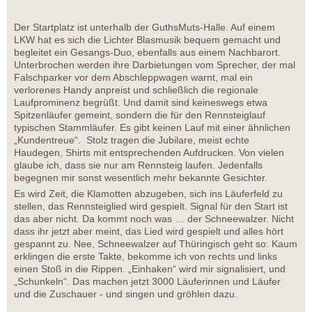
Der Startplatz ist unterhalb der GuthsMuts-Halle. Auf einem
LKW hat es sich die Lichter Blasmusik bequem gemacht und
begleitet ein Gesangs-Duo, ebenfalls aus einem Nachbarort.
Unterbrochen werden ihre Darbietungen vom Sprecher, der mal
Falschparker vor dem Abschleppwagen warnt, mal ein
verlorenes Handy anpreist und schließlich die regionale
Laufprominenz begrüßt. Und damit sind keineswegs etwa
Spitzenläufer gemeint, sondern die für den Rennsteiglauf
typischen Stammläufer. Es gibt keinen Lauf mit einer ähnlichen
„Kundentreue“. Stolz tragen die Jubilare, meist echte
Haudegen, Shirts mit entsprechenden Aufdrucken. Von vielen
glaube ich, dass sie nur am Rennsteig laufen. Jedenfalls
begegnen mir sonst wesentlich mehr bekannte Gesichter.
Es wird Zeit, die Klamotten abzugeben, sich ins Läuferfeld zu
stellen, das Rennsteiglied wird gespielt. Signal für den Start ist
das aber nicht. Da kommt noch was … der Schneewalzer. Nicht
dass ihr jetzt aber meint, das Lied wird gespielt und alles hört
gespannt zu. Nee, Schneewalzer auf Thüringisch geht so: Kaum
erklingen die erste Takte, bekomme ich von rechts und links
einen Stoß in die Rippen. „Einhaken“ wird mir signalisiert, und
„Schunkeln“. Das machen jetzt 3000 Läuferinnen und Läufer
und die Zuschauer - und singen und gröhlen dazu.