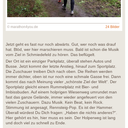
© marathon4you.de
24 Bilder
Jetzt geht es fast nur noch abwärts. Gut, wer noch was drauf
hat. Blöd, wer hier marschieren muss. Bald ist schon die Musik
vom Ziel in Schmiedefeld zu hören. Das beflügelt.
Der Ort ist ein einziger Parkplatz, überall stehen Autos und
Busse. Jetzt kommt der letzte Anstieg, hinauf zum Sportplatz.
Die Zuschauer treiben Dich nach oben. Die Reihen werden
immer dichter, oben ist nur noch eine schmale Gasse frei. Dann
kommt das nach Meinung vieler „schönste Ziel der Welt“. Der
Sportplatz gleicht einem Rummelplatz mit Bier- und
Imbissbuden. Auf einem holprigen Wiesenweg umrundet man
fast das ganze Gelände, immer wieder angefeuert von den
vielen Zuschauern. Dazu Musik. Kein Beat, kein Rock.
Stimmung ist angesagt, Rennsteig-Pop. Es ist der Hammer.
Überall würdest Du Dich fragen: „Haben die nichts anderes?“.
Hier gehört es hin, hier muss es sein. Der Holperweg ist lang
und doch viel zu schnell zu Ende.