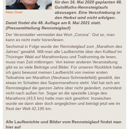
für den 16. Mai 2020 geplanten 48.
GutsMuths-Rennsteiglaufs
abzusagen. Eine Verschiebung in
Klaus Duwe
den Herbst wird nicht erfolgen.
Damit findet die 48. Auflage am 8. Mai 2021 statt.
(Pressemitteilung Rennsteiglauf)
Der Veranstalter vermeidet das Wort „Corona“. Gut so, man
kann es nicht mehr hören/lesen.
Sechsmal in Folge wurde der Rennsteiglauf zum „Marathon des
Jahres“ gewählt. Will man alle Laufberichte über den Kultlauf im
Thüringer Wald auf Marathon4you und Trailrunning.de lesen,
muss man Zeit mitbringen. Von keiner anderen Veranstaltung
gibt es so viele Beiträge und Bilder. Für unseren Rückblick habe
ich ganz bewusst meinen Laufbericht von meiner ersten
Teilnahme am Marathon (Neuhaus-Schmiedefeld) gewählt, der
etwas im Schatten des Supermarathons steht. Viel hat sich am
Rennsteiglauf die ganzen Jahre über nicht geändert, zumindest
nicht nach außen hin. Sogar an die spezielle Länge des
Marathons (43,5 km) hatte man sich gewöhnt. Inzwischen
wurde sie dann aber doch angeglichen und beträgt jetzt wie im
Rest der Welt 42,195 km.
Alle Laufberichte und Bilder vom Rennsteiglauf findet man
hier auf