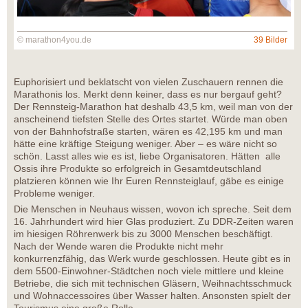
© marathon4you.de
39 Bilder
Euphorisiert und beklatscht von vielen Zuschauern rennen die
Marathonis los. Merkt denn keiner, dass es nur bergauf geht?
Der Rennsteig-Marathon hat deshalb 43,5 km, weil man von der
anscheinend tiefsten Stelle des Ortes startet. Würde man oben
von der Bahnhofstraße starten, wären es 42,195 km und man
hätte eine kräftige Steigung weniger. Aber – es wäre nicht so
schön. Lasst alles wie es ist, liebe Organisatoren. Hätten alle
Ossis ihre Produkte so erfolgreich in Gesamtdeutschland
platzieren können wie Ihr Euren Rennsteiglauf, gäbe es einige
Probleme weniger.
Die Menschen in Neuhaus wissen, wovon ich spreche. Seit dem
16. Jahrhundert wird hier Glas produziert. Zu DDR-Zeiten waren
im hiesigen Röhrenwerk bis zu 3000 Menschen beschäftigt.
Nach der Wende waren die Produkte nicht mehr
konkurrenzfähig, das Werk wurde geschlossen. Heute gibt es in
dem 5500-Einwohner-Städtchen noch viele mittlere und kleine
Betriebe, die sich mit technischen Gläsern, Weihnachtsschmuck
und Wohnaccessoires über Wasser halten. Ansonsten spielt der