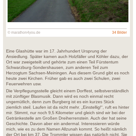
© marathon4you.de
34 Bilder
Eine Glashütte war im 17. Jahrhundert Ursprung der
Ansiedlung. Später kamen auch Holzfäller und Köhler dazu, der
Ort war zweigeteilt und gehörte zum einen Teil Fürstentum
Schwarzburg-Sondershausen, zum anderen Teil zum
Herzogtum Sachsen-Meiningen. Aus diesem Grund gibt es noch
heute zwei Kirchen. Früher gab es auch zwei Schulen, zwei
Feuerwehren usw.
Die Verpflegungsstelle gleicht einem Dorffest, selbstverständlich
mit zünftiger Blasmusik. Dann wird es noch einmal recht
ungemütlich, denn zum Burgberg ist es ein kurzes Stück
ziemlich steil. Laufen ist da nicht mehr. „Einstellig!“, ruft es hinter
mir. Stimmt, nur noch 9,5 Kilometer und gleich sind wir bei der
Getränkestelle am Großen Dreiherrenstein. Auch der hat seine
Geschichte. Davon aber ein andermal. Interessieren würde
mich, wie es zu dem Namen Allzunah kommt. So heißt nämlich
der Ort bei km 37. Die Trommler wissen das natürlich nicht. Sie