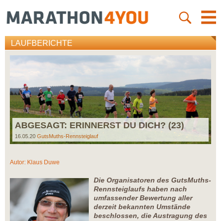
LAUFBERICHTE
ABGESAGT: ERINNERST DU DICH? (23)
16.05.20
GutsMuths-Rennsteiglauf
Autor:
Klaus Duwe
Die Organisatoren des GutsMuths-
Rennsteiglaufs haben nach
umfassender Bewertung aller
derzeit bekannten Umstände
beschlossen, die Austragung des