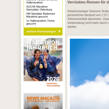
Verrücktes Rennen für de
Halbmarathon
SUCHE Marathon-
Startzplatz Oldenburg
Vorjahressieger Samsom Tesfa
HM Startplatz Bodensee
persönlicher Bestzeit von 2:37
Marathon gesucht
Teilnehmerfeld überholen. Zwar 
1x Halbmarathon Ticket
Vorbereitung nicht mehr durch 
gesucht
starten.