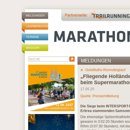
MELDUNGEN
LAUFBERICHTE
TERMINE
MAGAZIN
MELDUNGEN
GutsMuths-Rennsteiglauf
„Fliegende Holländ
beim Supermaratho
17.05.25
Quelle: Pressemitteilung
Die Siege beim INTERSPORT-M
Eritrea stammenden Samsom 
Die ehemalige Spitzentriathlet
gewann in 3:02:20 Stunden souv
Rihm (3:07:30 Stunden), mit der