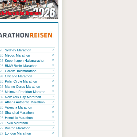
.26
Sydney Marathon
.26
Médoc Marathon
.26
Kopenhagen Halbmarathon
.26
BMW Berlin-Marathon
.26
Cardiff Halbmarathon
.26
Chicago Marathon
.26
Polar Circle Marathon
.26
Marine Corps Marathon
.26
Mainova Frankfurt Maratho...
.26
New York City Marathon
.26
Athens Authentic Marathon
.26
Valencia Marathon
.26
Shanghai Marathon
.26
Honolulu Marathon
.27
Tokio Marathon
.27
Boston Marathon
.27
London Marathon