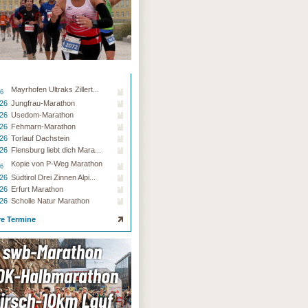
Mayrhofen Ultraks Zillert...
26
.26
Jungfrau-Marathon
.26
Usedom-Marathon
.26
Fehmarn-Marathon
.26
Torlauf Dachstein
.26
Flensburg liebt dich Mara...
Kopie von P-Weg Marathon
26
.26
Südtirol Drei Zinnen Alpi...
.26
Erfurt Marathon
.26
Scholle Natur Marathon
re Termine