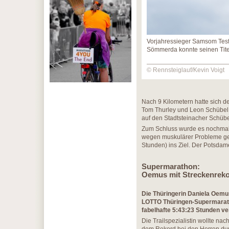
Vorjahressieger Samsom Tes
Sömmerda konnte seinen Titel
© Rennsteiglauf/Kevin Voigt
Nach 9 Kilometern hatte sich de
Tom Thurley und Leon Schübel. 
auf den Stadtsteinacher Schübel
Zum Schluss wurde es nochmal 
wegen muskulärer Probleme geh
Stunden) ins Ziel. Der Potsdam
Supermarathon:
Oemus mit Streckenrekor
Die Thüringerin Daniela Oemus
LOTTO Thüringen-Supermarath
fabelhafte 5:43:23 Stunden ve
Die Trailspezialistin wollte na