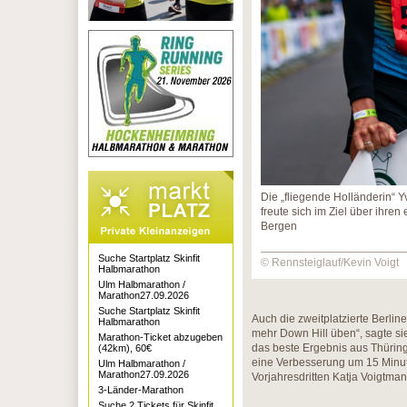
Die „fliegende Holländerin“ 
freute sich im Ziel über ihren
Bergen
Suche Startplatz Skinfit
© Rennsteiglauf/Kevin Voigt
Halbmarathon
Ulm Halbmarathon /
Marathon27.09.2026
Suche Startplatz Skinfit
Auch die zweitplatzierte Berline
Halbmarathon
mehr Down Hill üben“, sagte sie 
Marathon-Ticket abzugeben
das beste Ergebnis aus Thüringe
(42km), 60€
eine Verbesserung um 15 Minut
Ulm Halbmarathon /
Marathon27.09.2026
Vorjahresdritten Katja Voigtman
3-Länder-Marathon
Suche 2 Tickets für Skinfit