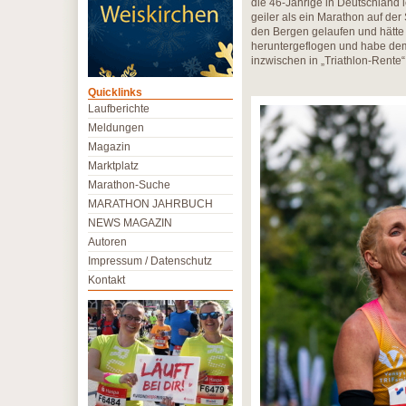
die 46-Jährige in Deutschland 
geiler als ein Marathon auf der
den Bergen gelaufen und hätte 
heruntergeflogen und habe dem
inzwischen in „Triathlon-Rente“
Quicklinks
Laufberichte
Meldungen
Magazin
Marktplatz
Marathon-Suche
MARATHON JAHRBUCH
NEWS MAGAZIN
Autoren
Impressum / Datenschutz
Kontakt