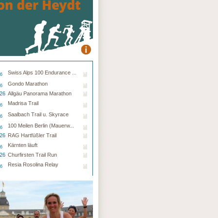
Swiss Alps 100 Endurance ...
26
Gondo Marathon
26
.26
Allgäu Panorama Marathon
Madrisa Trail
26
Saalbach Trail u. Skyrace
26
100 Meilen Berlin (Mauerw...
26
.26
RAG Hartfüßler Trail
Kärnten läuft
26
.26
Churfirsten Trail Run
Resia Rosolina Relay
26