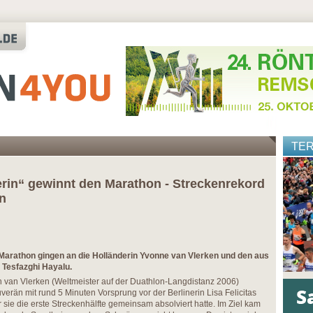
TE
erin“ gewinnt den Marathon - Streckenrekord
n
arathon gingen an die Holländerin Yvonne van Vlerken und den aus
Tesfazghi Hayalu.
in van Vlerken (Weltmeister auf der Duathlon-Langdistanz 2006)
erän mit rund 5 Minuten Vorsprung vor der Berlinerin Lisa Felicitas
 sie die erste Streckenhälfte gemeinsam absolviert hatte. Im Ziel kam