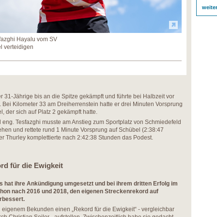
weite
fazghi Hayalu vom SV
 verteidigen
r 31-Jährige bis an die Spitze gekämpft und führte bei Halbzeit vor
Bei Kilometer 33 am Dreiherrenstein hatte er drei Minuten Vorsprung
, der sich auf Platz 2 gekämpft hatte.
eng. Tesfazghi musste am Anstieg zum Sportplatz von Schmiedefeld
en und rettete rund 1 Minute Vorsprung auf Schübel (2:38:47
er Thurley komplettierte nach 2:42:38 Stunden das Podest.
d für die Ewigkeit
 hat ihre Ankündigung umgesetzt und bei ihrem dritten Erfolg im
on nach 2016 und 2018, den eigenen Streckenrekord auf
rbessert.
ch eigenem Bekunden einen „Rekord für die Ewigkeit“ - vergleichbar