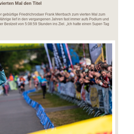
ierten Mal den Titel
r gebürtige Friedrichrodaer Frank Merrbach zum vierten Mal zum
ährige lief in den vergangenen Jahren fast immer aufs Podium und
r Bestzeit von 5:08:59 Stunden ins Ziel. „Ich hatte einen Super-Tag