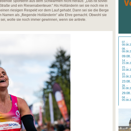
lebende Sportlerin aus dem Schwärmen nicht heraus: „Das ist soviel
 Straße und ein Riesenabenteuer.“ Als Holländerin sei sie noch nie in
einen riesigen Respekt vor dem Lauf gehabt. Dann sei sie die Berge
 Namen als „fliegende Holländerin“ alle Ehre gemacht. Obwohl sie
 sei, wolle sie noch immer gewinnen, wenn sie antrete.
07. -
09.08.
08. -
09.08.
09.08
14. -
15.08.
15. -
16.08.
15. -
16.08.
23.08
28. -
30.08.
29.08
04. -
05.09.