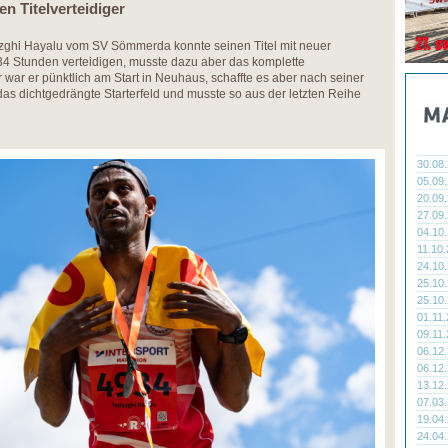
n Titelverteidiger
zghi Hayalu vom SV Sömmerda konnte seinen Titel mit neuer
:34 Stunden verteidigen, musste dazu aber das komplette
war er pünktlich am Start in Neuhaus, schaffte es aber nach seiner
das dichtgedrängte Starterfeld und musste so aus der letzten Reihe
30.08
05.09
20.09
27.09
04.10
11.10
24.10
25.10
25.10
01.11
09.11
06.12
06.12
13.12
07.03
19.04
24.04