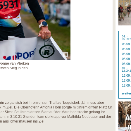
04. -
05.09.
05.09
05.09
05.09
05.09
Yvonne van Vlerken
06.09
 ersten Sieg in den
10. -
12.09.
12.09
12.09
12.09
weite
rin zeigte sich bei ihrem ersten Traillauf begeistert. „Ich muss aber
im Ziel. Die Oberhoferin Antonia Horn sorgte mit ihrem dritten Platz für
r Sicht. Bei ihrem dritten Start auf der Marathonstrecke gelang ihr
en. In 3:10:31 Stunden kam sie knapp vor Mathilda Neubauer und der
n aus Ichtershausen ins Ziel.