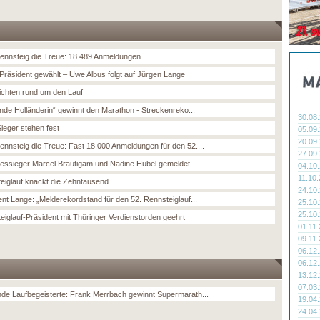
nnsteig die Treue: 18.489 Anmeldungen
Präsident gewählt – Uwe Albus folgt auf Jürgen Lange
chten rund um den Lauf
ende Holländerin“ gewinnt den Marathon - Streckenreko...
30.08
Sieger stehen fest
05.09
20.09
nnsteig die Treue: Fast 18.000 Anmeldungen für den 52....
27.09
ressieger Marcel Bräutigam und Nadine Hübel gemeldet
04.10
11.10
eiglauf knackt die Zehntausend
24.10
ent Lange: „Melderekordstand für den 52. Rennsteiglauf...
25.10
25.10
eiglauf-Präsident mit Thüringer Verdienstorden geehrt
01.11
09.11
06.12
06.12
13.12
07.03
de Laufbegeisterte: Frank Merrbach gewinnt Supermarath...
19.04
24.04