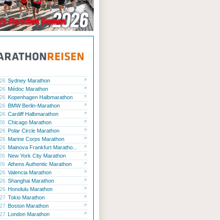
.26
Sydney Marathon
.26
Médoc Marathon
.26
Kopenhagen Halbmarathon
.26
BMW Berlin-Marathon
.26
Cardiff Halbmarathon
.26
Chicago Marathon
.26
Polar Circle Marathon
.26
Marine Corps Marathon
.26
Mainova Frankfurt Maratho...
.26
New York City Marathon
.26
Athens Authentic Marathon
.26
Valencia Marathon
.26
Shanghai Marathon
.26
Honolulu Marathon
.27
Tokio Marathon
.27
Boston Marathon
.27
London Marathon