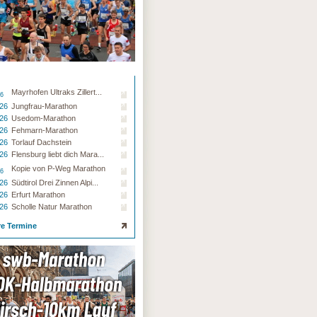
Mayrhofen Ultraks Zillert...
26
.26
Jungfrau-Marathon
.26
Usedom-Marathon
.26
Fehmarn-Marathon
.26
Torlauf Dachstein
.26
Flensburg liebt dich Mara...
Kopie von P-Weg Marathon
26
.26
Südtirol Drei Zinnen Alpi...
.26
Erfurt Marathon
.26
Scholle Natur Marathon
re Termine