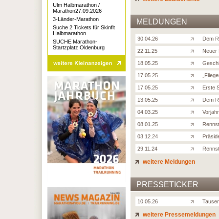
Ulm Halbmarathon /
Marathon27.09.2026
3-Länder-Marathon
MELDUNGEN
Suche 2 Tickets für Skinfit
Halbmarathon
30.04.26
Dem Re
SUCHE Marathon-
Startzplatz Oldenburg
22.11.25
Neuer 
18.05.25
Geschi
17.05.25
„Flieg
17.05.25
Erste 
13.05.25
Dem Re
04.03.25
Vorjah
08.01.25
Rennst
03.12.24
Präsid
29.11.24
Rennst
weitere Meldungen
PRESSETICKER
10.05.26
Tausen
weitere Pressemeldungen