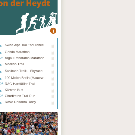
Swiss Alps 100 Endurance ...
26
Gondo Marathon
26
.26
Allgäu Panorama Marathon
Madrisa Trail
26
Saalbach Trail u. Skyrace
26
100 Meilen Berlin (Mauerw...
26
.26
RAG Hartfüßler Trail
Kärnten läuft
26
.26
Churfirsten Trail Run
Resia Rosolina Relay
26