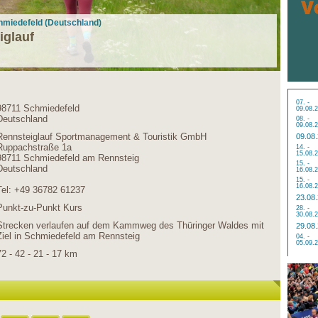
chmiedefeld (Deutschland)
iglauf
07. -
98711 Schmiedefeld
09.08.
Deutschland
08. -
09.08.
Rennsteiglauf Sportmanagement & Touristik GmbH
09.08
Ruppachstraße 1a
14. -
15.08.
98711 Schmiedefeld am Rennsteig
15. -
Deutschland
16.08.
15. -
16.08.
Tel: +49 36782 61237
23.08
Punkt-zu-Punkt Kurs
28. -
30.08.
Strecken verlaufen auf dem Kammweg des Thüringer Waldes mit
29.08
Ziel in Schmiedefeld am Rennsteig
04. -
05.09.
72 - 42 - 21 - 17 km