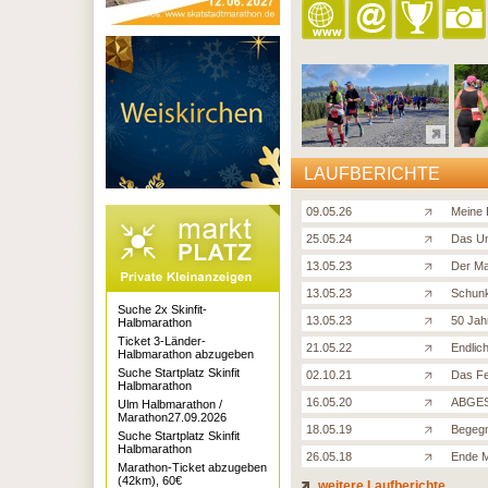
LAUFBERICHTE
09.05.26
Meine 
25.05.24
Das Un
13.05.23
Der Ma
13.05.23
Schunk
Suche 2x Skinfit-
13.05.23
50 Jah
Halbmarathon
Ticket 3-Länder-
21.05.22
Endlich
Halbmarathon abzugeben
Suche Startplatz Skinfit
02.10.21
Das Fe
Halbmarathon
16.05.20
ABGES
Ulm Halbmarathon /
Marathon27.09.2026
18.05.19
Begegn
Suche Startplatz Skinfit
Halbmarathon
26.05.18
Ende M
Marathon-Ticket abzugeben
(42km), 60€
weitere Laufberichte