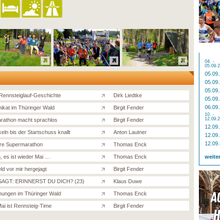
04. -
05.09.
05.09
05.09
05.09
Rennsteiglauf-Geschichte
Dirk Liedtke
05.09
06.09
ikat im Thüringer Wald
Birgit Fender
10. -
12.09.
rathon macht sprachlos
Birgit Fender
12.09
eln bis der Startschuss knallt
Anton Lautner
12.09
12.09
re Supermarathon
Thomas Enck
, es ist wieder Mai …
Thomas Enck
weite
ld vor mir hergejagt
Birgit Fender
AGT: ERINNERST DU DICH? (23)
Klaus Duwe
ungen im Thüringer Wald
Thomas Enck
ai ist Rennsteig-Time
Birgit Fender